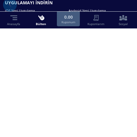
UYGULAMAYI İNDİRİN
iOS Yeni Uygulama
Android Yeni Uygulama
0.00
Kuponum
Anasayfa
Bülten
Kuponlarım
Sosyal
Bizimle iletişime geçin.
0216 630 63 83
destek@birebin.com
Spor Toto'nun yasal bayisi olan birebin.com’a
18 yaşından büyükler üye olabilir.
BİREBİN ŞANS OYUNLARI A.Ş.
Copyright © 2025