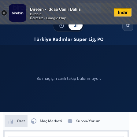
Giriş Yap
Üye Ol
Birebin - iddaa Canlı Bahis
İndir
×
Birebin
Ücretsiz - Google Play
Türkiye Kadınlar Süper Lig, PO
Bu maç için canlı takip bulunmuyor.
Özet
Maç Merkezi
Kupon/Yorum