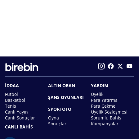
İDDAA
ALTIN ORAN
YARDIM
Futbol
Üyelik
ŞANS OYUNLARI
Basketbol
Para Yatırma
Tenis
Para Çekme
SPORTOTO
Canlı Yayın
Üyelik Sözleşmesi
Canlı Sonuçlar
Oyna
Sorumlu Bahis
Sonuçlar
Kampanyalar
CANLI BAHİS