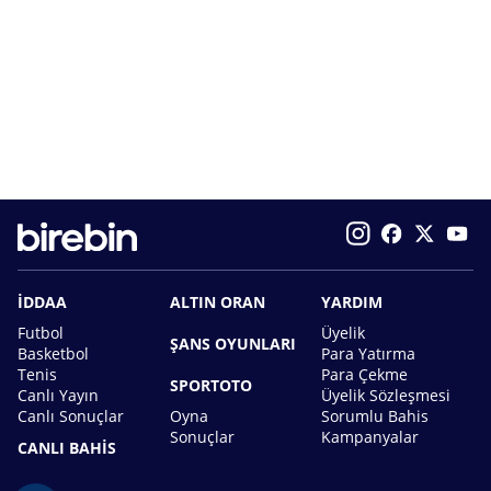
İDDAA
ALTIN ORAN
YARDIM
Futbol
Üyelik
ŞANS OYUNLARI
Basketbol
Para Yatırma
Tenis
Para Çekme
SPORTOTO
Canlı Yayın
Üyelik Sözleşmesi
Canlı Sonuçlar
Oyna
Sorumlu Bahis
Sonuçlar
Kampanyalar
CANLI BAHİS