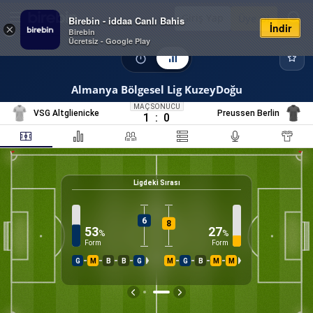
Giriş Yap
Üye Ol
Birebin - iddaa Canlı Bahis
İndir
×
Birebin
Ücretsiz - Google Play
Almanya Bölgesel Lig KuzeyDoğu
MAÇ SONUCU
VSG Altglienicke
Preussen Berlin
1
:
0
Ligdeki Sırası
6
8
53
27
%
%
Form
Form
G
M
B
B
G
M
G
B
M
M