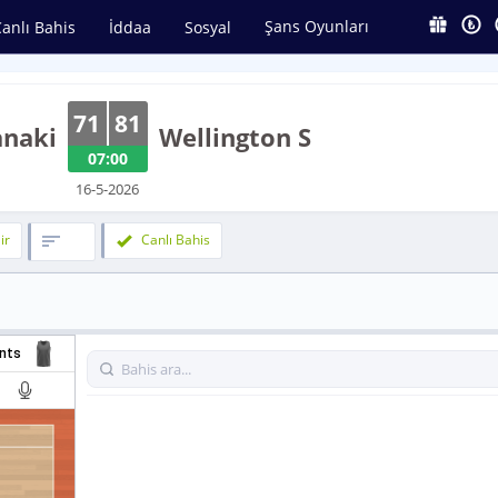
Şans Oyunları
anlı Bahis
İddaa
Sosyal
71
81
anaki
Wellington S
07:00
16-5-2026
ir
Canlı Bahis
ints
Genel Veriler