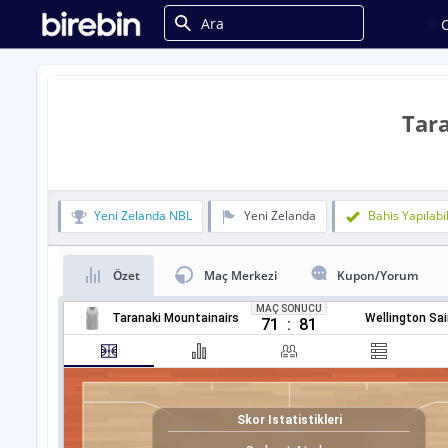
C
Tar
Yeni Zelanda NBL
Yeni Zelanda
Bahis Yapılabil
Özet
Maç Merkezi
Kupon/Yorum
MAÇ SONUCU
Taranaki Mountainairs
Wellington Sa
71
:
81
Skor Istatistikleri
martesi
, 16 Mayıs
TC