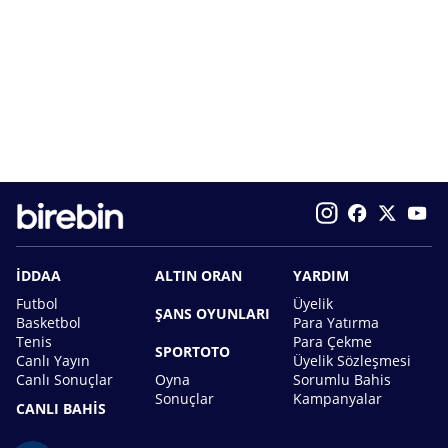
İDDAA
ALTIN ORAN
YARDIM
Futbol
Üyelik
ŞANS OYUNLARI
Basketbol
Para Yatırma
Tenis
Para Çekme
SPORTOTO
Canlı Yayın
Üyelik Sözleşmesi
Canlı Sonuçlar
Oyna
Sorumlu Bahis
Sonuçlar
Kampanyalar
CANLI BAHİS