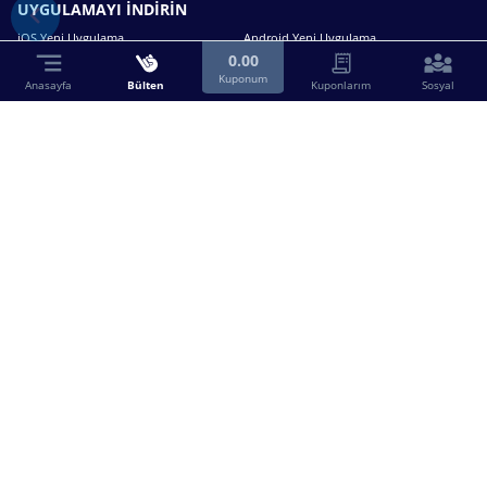
UYGULAMAYI İNDİRİN
iOS Yeni Uygulama
Android Yeni Uygulama
0.00
Kuponum
Anasayfa
Bülten
Kuponlarım
Sosyal
Bizimle iletişime geçin.
0216 630 63 83
destek@birebin.com
Spor Toto'nun yasal bayisi olan birebin.com’a
18 yaşından büyükler üye olabilir.
BİREBİN ŞANS OYUNLARI A.Ş.
Copyright © 2025