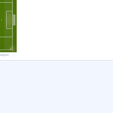
Ligdeki Sırası
3
7
40
60
%
%
Form
Form
M
G
M
G
M
M
M
G
G
G
değildir.