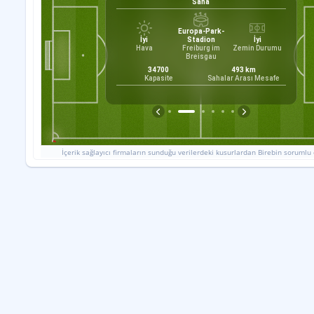
Saha
Erdi
1
Europa-Park-
1
İyi
Stadion
İyi
Hava
Freiburg im
Zemin Durumu
ann, Sascha
Breisgau
Werner, Ole
34700
493
km
Teknik Direktör
Kapasite
Sahalar Arası Mesafe
İçerik sağlayıcı firmaların sunduğu verilerdeki kusurlardan Birebin sorumlu 