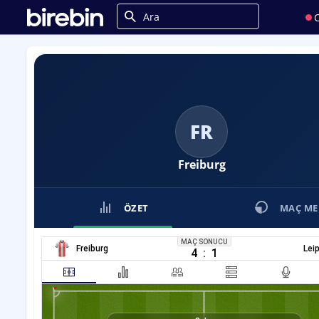
C
FR
Freiburg
ÖZET
MAÇ ME
MAÇ SONUCU
Freiburg
Lei
4
:
1