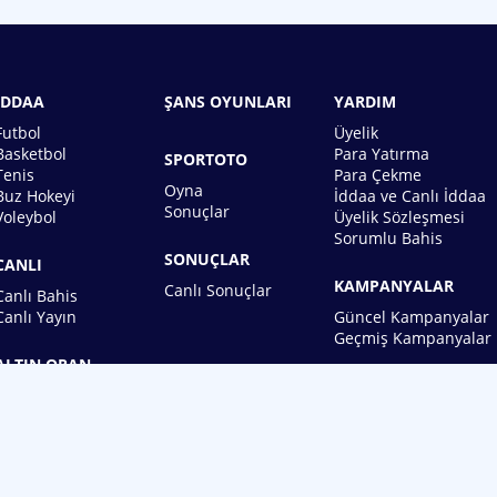
İDDAA
ŞANS OYUNLARI
YARDIM
Futbol
Üyelik
Basketbol
Para Yatırma
SPORTOTO
Tenis
Para Çekme
Oyna
Buz Hokeyi
İddaa ve Canlı İddaa
Sonuçlar
Voleybol
Üyelik Sözleşmesi
Sorumlu Bahis
SONUÇLAR
CANLI
KAMPANYALAR
Canlı Sonuçlar
Canlı Bahis
Canlı Yayın
Güncel Kampanyalar
Geçmiş Kampanyalar
ALTIN ORAN
BİREBİN ŞANS OYUNLARI A.Ş.
Copyright © 2026