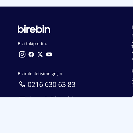
Bizi takip edin.
Bizimle iletişime geçin.
0216 630 63 83
destek@birebin.com
Spor Toto'nun yasal bayisi olan birebin.com’a
18 yaşından büyükler üye olabilir.