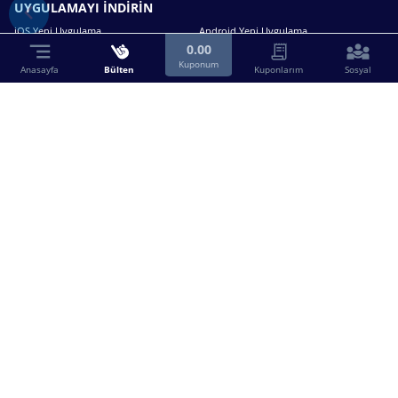
UYGULAMAYI İNDİRİN
iOS Yeni Uygulama
Android Yeni Uygulama
0.00
Kuponum
Anasayfa
Bülten
Kuponlarım
Sosyal
Bizimle iletişime geçin.
0216 630 63 83
destek@birebin.com
Spor Toto'nun yasal bayisi olan birebin.com’a
18 yaşından büyükler üye olabilir.
BİREBİN ŞANS OYUNLARI A.Ş.
Copyright © 2025