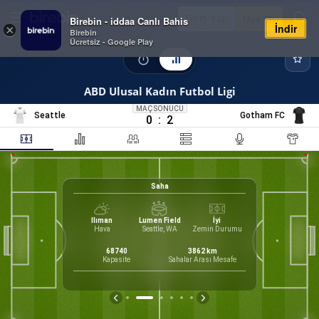
Giriş Yap
Üye Ol
Birebin - iddaa Canlı Bahis
İndir
×
Birebin
Ücretsiz - Google Play
ABD Ulusal Kadın Futbol Ligi
MAÇ SONUCU
Seattle
Gotham FC
0
:
2
Saha
Ilıman
Lumen Field
İyi
Hava
Seattle, WA
Zemin Durumu
60
Form
n Carlos
68740
3862
km
irektör
Kapasite
Sahalar Arası Mesafe
M
G