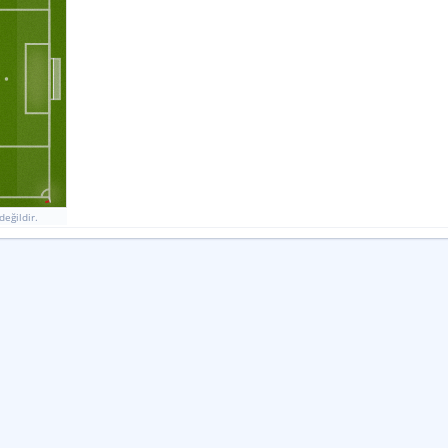
değildir.