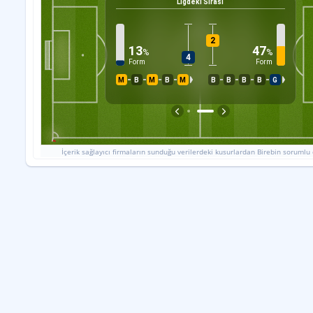
Ligdeki Sırası
 Değil
2
13
47
%
%
4
Form
Form
M
B
M
B
M
B
B
B
B
G
İçerik sağlayıcı firmaların sunduğu verilerdeki kusurlardan Birebin sorumlu 