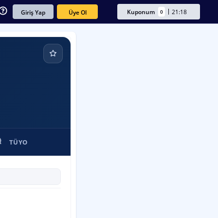
Kuponum
21:18
0
Üye Ol
Giriş Yap
TÜYO