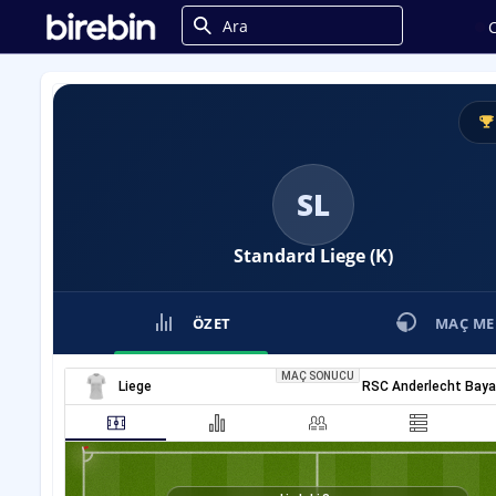
C
SL
Standard Liege (K)
ÖZET
MAÇ ME
MAÇ SONUCU
Liege