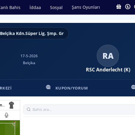
Şans Oyunları
anlı Bahis
İddaa
Sosyal
Belçika Kdn.Süper Lig, Şmp. Gr
RA
17-5-2026
Belçika
RSC Anderlecht (K)
RKEZI
KUPON/YORUM
RSC Anderlecht Bayanlar