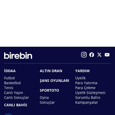
İDDAA
ALTIN ORAN
YARDIM
Futbol
Üyelik
ŞANS OYUNLARI
Basketbol
Para Yatırma
Tenis
Para Çekme
SPORTOTO
Canlı Yayın
Üyelik Sözleşmesi
Canlı Sonuçlar
Oyna
Sorumlu Bahis
Sonuçlar
Kampanyalar
CANLI BAHİS