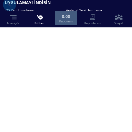
UYGULAMAYI İNDİRİN
iOS Yeni Uygulama
Android Yeni Uygulama
0.00
Kuponum
Anasayfa
Bülten
Kuponlarım
Sosyal
Bizimle iletişime geçin.
0216 630 63 83
destek@birebin.com
Spor Toto'nun yasal bayisi olan birebin.com’a
18 yaşından büyükler üye olabilir.
BİREBİN ŞANS OYUNLARI A.Ş.
Copyright © 2025