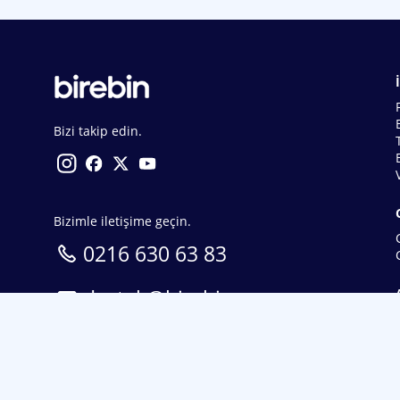
Bizi takip edin.
Bizimle iletişime geçin.
0216 630 63 83
destek@birebin.com
Spor Toto'nun yasal bayisi olan birebin.com’a
18 yaşından büyükler üye olabilir.