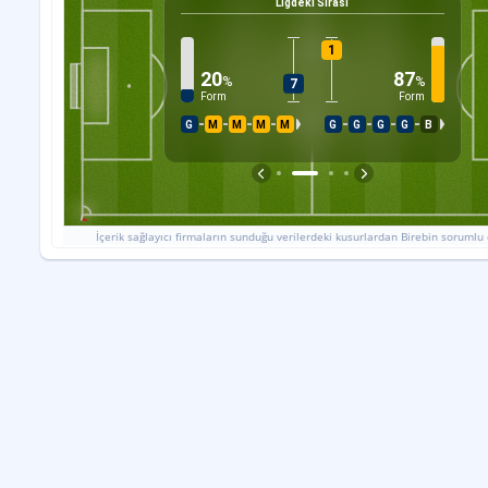
Ligdeki Sırası
Erdi
1
3
20
87
%
%
7
Form
Form
G
M
M
M
M
G
G
G
G
B
İçerik sağlayıcı firmaların sunduğu verilerdeki kusurlardan Birebin sorumlu 