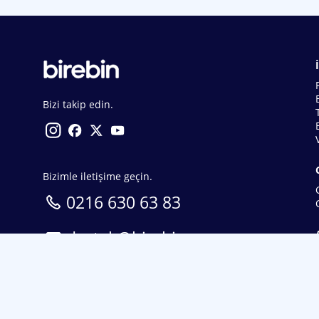
Bizi takip edin.
Bizimle iletişime geçin.
0216 630 63 83
destek@birebin.com
Spor Toto'nun yasal bayisi olan birebin.com’a
18 yaşından büyükler üye olabilir.