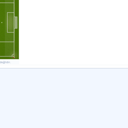
değildir.