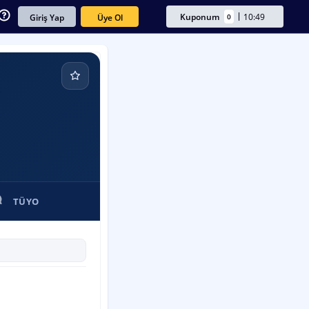
Kuponum
10:49
0
Üye Ol
Giriş Yap
TÜYO