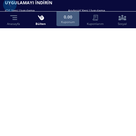
UYGULAMAYI İNDİRİN
iOS Yeni Uygulama
Android Yeni Uygulama
0.00
Kuponum
Anasayfa
Bülten
Kuponlarım
Sosyal
Bizimle iletişime geçin.
0216 630 63 83
destek@birebin.com
Spor Toto'nun yasal bayisi olan birebin.com’a
18 yaşından büyükler üye olabilir.
BİREBİN ŞANS OYUNLARI A.Ş.
Copyright © 2025