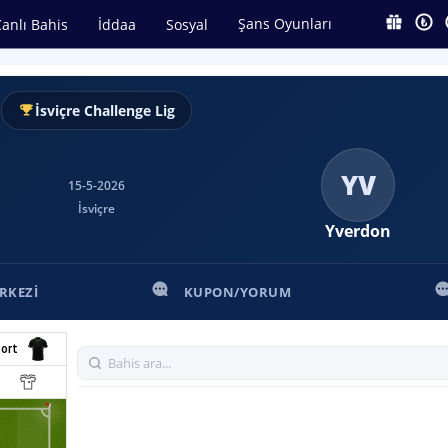
Şans Oyunları
anlı Bahis
İddaa
Sosyal
İsviçre Challenge Lig
YV
15-5-2026
İsviçre
Yverdon
RKEZI
KUPON/YORUM
ort