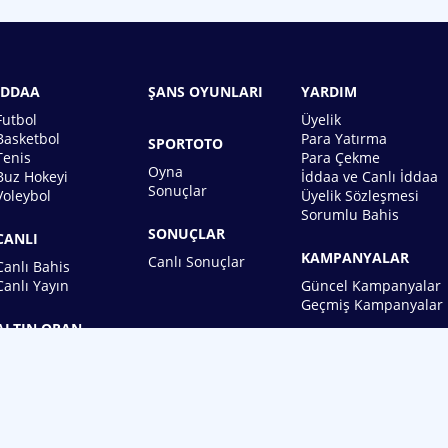
İDDAA
ŞANS OYUNLARI
YARDIM
Futbol
Üyelik
Basketbol
Para Yatırma
SPORTOTO
Tenis
Para Çekme
Oyna
Buz Hokeyi
İddaa ve Canlı İddaa
Sonuçlar
Voleybol
Üyelik Sözleşmesi
Sorumlu Bahis
SONUÇLAR
CANLI
KAMPANYALAR
Canlı Sonuçlar
Canlı Bahis
Canlı Yayın
Güncel Kampanyalar
Geçmiş Kampanyalar
ALTIN ORAN
BİREBİN ŞANS OYUNLARI A.Ş.
Copyright © 2026