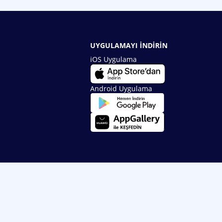
UYGULAMAYI İNDİRİN
iOS Uygulama
Android Uygulama