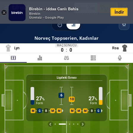
Giriş Yap
Üye Ol
Birebin - iddaa Canlı Bahis
İndir
×
Birebin
Ücretsiz - Google Play
Norveç Toppserien, Kadınlar
MAÇ SONUCU
Lyn
Roa
0
:
0
Ligdeki Sırası
0
%
K
6
27
27
%
%
10
Form
Form
M
G
B
M
M
M
M
M
B
G
İS