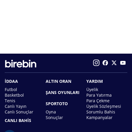
İDDAA
ALTIN ORAN
YARDIM
Futbol
Üyelik
ŞANS OYUNLARI
Basketbol
Para Yatırma
Tenis
Para Çekme
SPORTOTO
Canlı Yayın
Üyelik Sözleşmesi
Canlı Sonuçlar
Oyna
Sorumlu Bahis
Sonuçlar
Kampanyalar
CANLI BAHİS