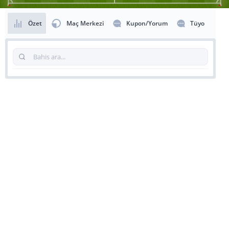
Özet
Maç Merkezi
Kupon/Yorum
Tüyo