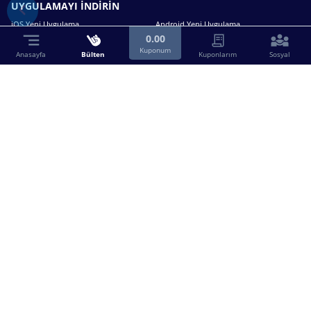
UYGULAMAYI İNDİRİN
iOS Yeni Uygulama
Android Yeni Uygulama
0.00
Kuponum
Anasayfa
Bülten
Kuponlarım
Sosyal
Bizimle iletişime geçin.
0216 630 63 83
destek@birebin.com
Spor Toto'nun yasal bayisi olan birebin.com’a
18 yaşından büyükler üye olabilir.
BİREBİN ŞANS OYUNLARI A.Ş.
Copyright © 2025