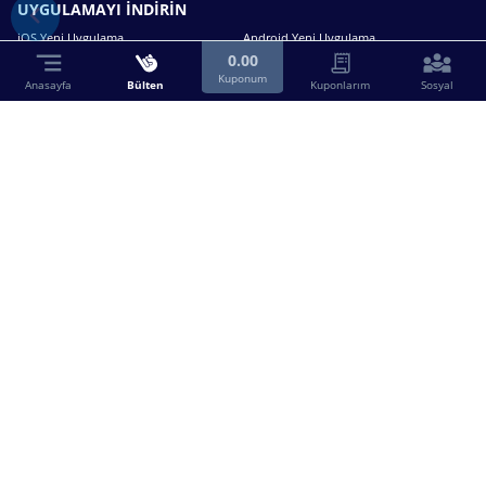
UYGULAMAYI İNDİRİN
iOS Yeni Uygulama
Android Yeni Uygulama
0.00
Kuponum
Anasayfa
Bülten
Kuponlarım
Sosyal
Bizimle iletişime geçin.
0216 630 63 83
destek@birebin.com
Spor Toto'nun yasal bayisi olan birebin.com’a
18 yaşından büyükler üye olabilir.
BİREBİN ŞANS OYUNLARI A.Ş.
Copyright © 2025