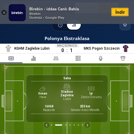
Giriş Yap
Üye Ol
Birebin - iddaa Canlı Bahis
İndir
×
Birebin
Ücretsiz - Google Play
Polonya Ekstraklasa
MAÇ SONUCU
KGHM Zaglebie Lubin
MKS Pogon Szczecin
0
:
1
Saha
Stadion
Ilıman
İyi
Zaglebia
Hava
Zemin Durumu
40
Lubin
Form
, Thomas
16068
253
km
irektör
Kapasite
Sahalar Arası Mesafe
M
M