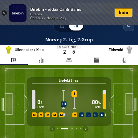
Giriş Yap
Üye Ol
Birebin - iddaa Canlı Bahis
İndir
×
Birebin
Ücretsiz - Google Play
Norveç 2. Lig, 2.Grup
MAÇ SONUCU
Ullensaker / Kisa
Eidsvold
2
:
5
Ligdeki Sırası
29
%
K
1
0
80
%
%
13
Form
Form
M
M
M
M
M
M
G
G
G
G
İS