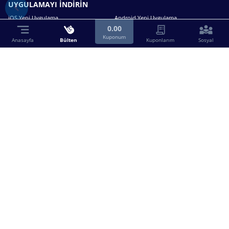
UYGULAMAYI İNDİRİN
iOS Yeni Uygulama
Android Yeni Uygulama
0.00
Kuponum
Anasayfa
Bülten
Kuponlarım
Sosyal
Bizimle iletişime geçin.
0216 630 63 83
destek@birebin.com
Spor Toto'nun yasal bayisi olan birebin.com’a
18 yaşından büyükler üye olabilir.
BİREBİN ŞANS OYUNLARI A.Ş.
Copyright © 2025