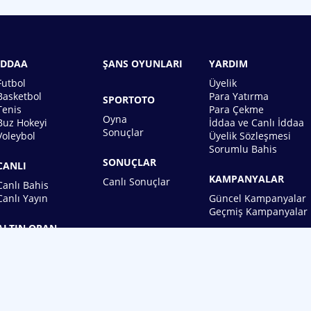
İDDAA
ŞANS OYUNLARI
YARDIM
Futbol
Üyelik
Basketbol
Para Yatırma
SPORTOTO
Tenis
Para Çekme
Oyna
Buz Hokeyi
İddaa ve Canlı İddaa
Sonuçlar
Voleybol
Üyelik Sözleşmesi
Sorumlu Bahis
SONUÇLAR
CANLI
KAMPANYALAR
Canlı Sonuçlar
Canlı Bahis
Canlı Yayın
Güncel Kampanyalar
Geçmiş Kampanyalar
ALTIN ORAN
BİREBİN ŞANS OYUNLARI A.Ş.
Copyright © 2026