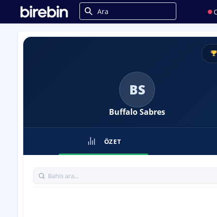
C
BS
Buffalo Sabres
ÖZET