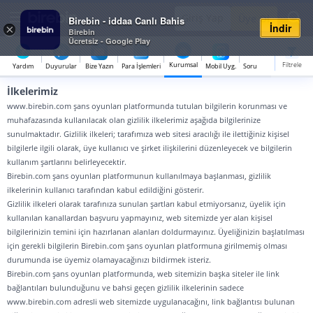
Giriş Yap
Üye Ol
Birebin - iddaa Canlı Bahis
İndir
×
Birebin
Ücretsiz - Google Play
Kurumsal
Filtrele
Yardım
Duyurular
Bize Yazın
Para İşlemleri
Mobil Uyg.
Sorumlu Bahis
Kampa
İlkelerimiz
Hakkımızda
www.birebin.com şans oyunları platformunda tutulan bilgilerin korunması ve
muhafazasında kullanılacak olan gizlilik ilkelerimiz aşağıda bilgilerinize
Üyelik Sözleşmesi
sunulmaktadır. Gizlilik ilkeleri; tarafımıza web sitesi aracılığı ile ilettiğiniz kişisel
bilgilerle ilgili olarak, üye kullanıcı ve şirket ilişkilerini düzenleyecek ve bilgilerin
Gizlilik
kullanım şartlarını belirleyecektir.
Birebin.com şans oyunları platformunun kullanılmaya başlanması, gizlilik
Kişisel Veri
ilkelerinin kullanıcı tarafından kabul edildiğini gösterir.
Gizlilik ilkeleri olarak tarafınıza sunulan şartları kabul etmiyorsanız, üyelik için
Açık Rıza
kullanılan kanallardan başvuru yapmayınız, web sitemizde yer alan kişisel
İletişim
bilgilerinizin temini için hazırlanan alanları doldurmayınız. Üyeliğinizin başlatılması
için gerekli bilgilerin Birebin.com şans oyunları platformuna girilmemiş olması
durumunda ise üyemiz olamayacağınızı bildirmek isteriz.
Birebin.com şans oyunları platformunda, web sitemizin başka siteler ile link
bağlantıları bulunduğunu ve bahsi geçen gizlilik ilkelerinin sadece
www.birebin.com adresli web sitemizde uygulanacağını, link bağlantısı bulunan