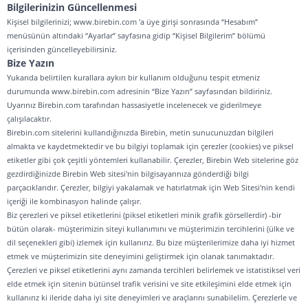
Bilgilerinizin Güncellenmesi
Kişisel bilgilerinizi; www.birebin.com 'a üye girişi sonrasında “Hesabım”
menüsünün altındaki “Ayarlar” sayfasına gidip “Kişisel Bilgilerim” bölümü
içerisinden güncelleyebilirsiniz.
Bize Yazın
Yukarıda belirtilen kurallara aykırı bir kullanım olduğunu tespit etmeniz
durumunda www.birebin.com adresinin “Bize Yazın” sayfasından bildiriniz.
Uyarınız Birebin.com tarafından hassasiyetle incelenecek ve giderilmeye
çalışılacaktır.
Birebin.com sitelerini kullandığınızda Birebin, metin sunucunuzdan bilgileri
almakta ve kaydetmektedir ve bu bilgiyi toplamak için çerezler (cookies) ve piksel
etiketler gibi çok çeşitli yöntemleri kullanabilir. Çerezler, Birebin Web sitelerine göz
gezdirdiğinizde Birebin Web sitesi'nin bilgisayarınıza gönderdiği bilgi
parçacıklarıdır. Çerezler, bilgiyi yakalamak ve hatırlatmak için Web Sitesi'nin kendi
içeriği ile kombinasyon halinde çalışır.
Biz çerezleri ve piksel etiketlerini (piksel etiketleri minik grafik görsellerdir) -bir
bütün olarak- müşterimizin siteyi kullanımını ve müşterimizin tercihlerini (ülke ve
dil seçenekleri gibi) izlemek için kullanırız. Bu bize müşterilerimize daha iyi hizmet
etmek ve müşterimizin site deneyimini geliştirmek için olanak tanımaktadır.
Çerezleri ve piksel etiketlerini aynı zamanda tercihleri belirlemek ve istatistiksel veri
elde etmek için sitenin bütünsel trafik verisini ve site etkileşimini elde etmek için
kullanırız ki ileride daha iyi site deneyimleri ve araçlarını sunabilelim. Çerezlerle ve