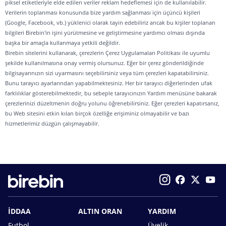
piksel etiketleriyle elde edilen veriler reklam hedeflemesi için de kullanılabilir.
Verilerin toplanması konusunda bize yardım sağlanması için üçüncü kişileri
(Google, Facebook, vb.) yüklenici olarak tayin edebiliriz ancak bu kişiler toplanan
bilgileri Birebin'in işini yürütmesine ve geliştirmesine yardımcı olması dışında
başka bir amaçla kullanmaya yetkili değildir.
Birebin sitelerini kullanarak, çerezlerin Çerez Uygulamaları Politikası ile uyumlu
şekilde kullanılmasına onay vermiş olursunuz. Eğer bir çerez gönderildiğinde
bilgisayarınızın sizi uyarmasını seçebilirsiniz veya tüm çerezleri kapatabilirsiniz.
Bunu tarayıcı ayarlarından yapabilmektesiniz. Her bir tarayıcı diğerlerinden ufak
farklılıklar gösterebilmektedir, bu sebeple tarayıcınızın Yardım menüsüne bakarak
çerezlerinizi düzeltmenin doğru yolunu öğrenebilirsiniz. Eğer çerezleri kapatırsanız,
bu Web sitesini etkin kılan birçok özelliğe erişiminiz olmayabilir ve bazı
hizmetlerimiz düzgün çalışmayabilir.
İDDAA
ALTIN ORAN
YARDIM
Futbol
Üyelik