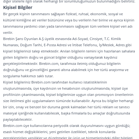
diğer sitelerle ilgili olarak herhangi bir sorumluluğumuzun bulunmadığını belirtiriz.
Kişisel Bilgiler
Bir gerçek kişinin tanınmasını sağlayan fiziksel, ruhsal, ekonomik, sosyal ve
kültürel kimliğine ait veriler bütününe veya bu verilerin her birine ve ayrıca kişinin
tanınmasına yardımcı olan yada tanınmasını sağlayan tüm verilere kişisel veri adı
verilir.
Birebin Şans Oyunları A.Ş üyelik esnasında Ad-Soyad, Cinsiyet, T.C. Kimlik
Numarası, Doğum Tarihi, E-Posta Adresi ve İrtibat Telefonu, İş/Meslek, Adres gibi
kişisel bilgilerinizi talep etmektedir. Anılan bilgilerin temini için hazırlanan sahalara
girilen bilgilerin doğru ve güncel bilgiler olduğunu varsayılarak kaydınız
gerçekleştirilmektedir. Birebin.com, tarafımıza iletmiş olduğunuz bilgilerin
doğruluğunu ve güncelliğini garanti altına alabilmek için her türlü araştırma ve
sorgulama hakkımızı saklı tutar.
Kişisel bilgileriniz Birebin.com tarafından kullanıcı istatistiklerinin
oluşturulmasında, üye kaydınızın ve hesabınızın oluşturulmasında, kişisel üye
profilinizin çıkarılmasında, kişisel bilgilerinize uygun olan promosyon önerilerinin
size iletilmesi gibi uygulamaların tümünde kullanabilir. Ayrıca bu bilgiler herhangi
bir izin, onay ve benzeri bir duruma gerek kalmadan her türlü reklam ve tanıtıcı
materyal içeriğinde kullanılabilecek, başka firmalarla bu amaçlar doğrultusunda
paylaşılabilecektir.
Birebin.com üye kullanıcılarına periyodik olarak duyurulmasını uygun gördüğü;
esaslı hizmet değişikliklerini, yeni getirilen özellikleri, teknik konularda
gerçekleştirilen yenilikler ve düzeltmeler ile ürün ve hizmetlerindeki diğer bilgileri