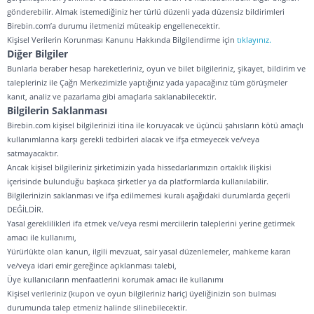
gönderebilir. Almak istemediğiniz her türlü düzenli yada düzensiz bildirimleri
Birebin.com’a durumu iletmenizi müteakip engellenecektir.
Kişisel Verilerin Korunması Kanunu Hakkında Bilgilendirme için
tıklayınız.
Diğer Bilgiler
Bunlarla beraber hesap hareketleriniz, oyun ve bilet bilgileriniz, şikayet, bildirim ve
talepleriniz ile Çağrı Merkezimizle yaptığınız yada yapacağınız tüm görüşmeler
kanıt, analiz ve pazarlama gibi amaçlarla saklanabilecektir.
Bilgilerin Saklanması
Birebin.com kişisel bilgilerinizi itina ile koruyacak ve üçüncü şahısların kötü amaçlı
kullanımlarına karşı gerekli tedbirleri alacak ve ifşa etmeyecek ve/veya
satmayacaktır.
Ancak kişisel bilgileriniz şirketimizin yada hissedarlarımızın ortaklık ilişkisi
içerisinde bulunduğu başkaca şirketler ya da platformlarda kullanılabilir.
Bilgilerinizin saklanması ve ifşa edilmemesi kuralı aşağıdaki durumlarda geçerli
DEĞİLDİR.
Yasal gereklilikleri ifa etmek ve/veya resmi merciilerin taleplerini yerine getirmek
amacı ile kullanımı,
Yürürlükte olan kanun, ilgili mevzuat, sair yasal düzenlemeler, mahkeme kararı
ve/veya idari emir gereğince açıklanması talebi,
Üye kullanıcıların menfaatlerini korumak amacı ile kullanımı
Kişisel verileriniz (kupon ve oyun bilgileriniz hariç) üyeliğinizin son bulması
durumunda talep etmeniz halinde silinebilecektir.