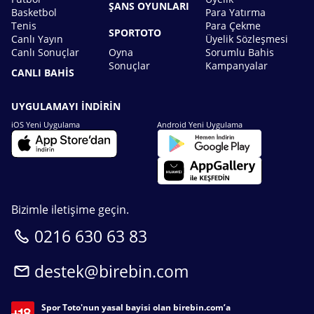
ŞANS OYUNLARI
Basketbol
Para Yatırma
Tenis
Para Çekme
SPORTOTO
Canlı Yayın
Üyelik Sözleşmesi
Canlı Sonuçlar
Oyna
Sorumlu Bahis
Sonuçlar
Kampanyalar
CANLI BAHİS
UYGULAMAYI İNDİRİN
iOS Yeni Uygulama
Android Yeni Uygulama
Bizimle iletişime geçin.
0216 630 63 83
destek@birebin.com
Spor Toto'nun yasal bayisi olan birebin.com’a