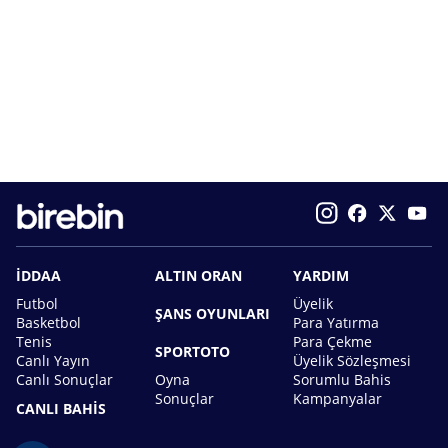
İDDAA
ALTIN ORAN
YARDIM
Futbol
Üyelik
ŞANS OYUNLARI
Basketbol
Para Yatırma
Tenis
Para Çekme
SPORTOTO
Canlı Yayın
Üyelik Sözleşmesi
Canlı Sonuçlar
Oyna
Sorumlu Bahis
Sonuçlar
Kampanyalar
CANLI BAHİS