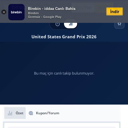
Giriş Yap
Üye Ol
Birebin - iddaa Canlı Bahis
İndir
×
Birebin
Ücretsiz - Google Play
United States Grand Prix 2026
Bu maç için canlı takip bulunmuyor.
Özet
Kupon/Yorum