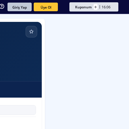
Kuponum
16:06
0
Üye Ol
Giriş Yap