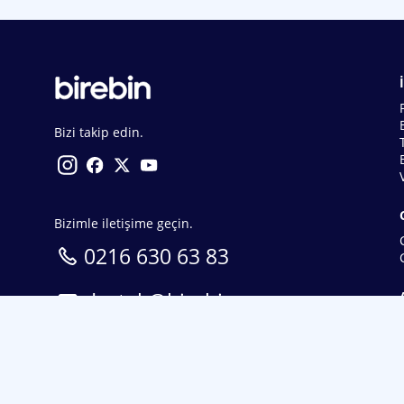
Bizi takip edin.
Bizimle iletişime geçin.
0216 630 63 83
destek@birebin.com
Spor Toto'nun yasal bayisi olan birebin.com’a
18 yaşından büyükler üye olabilir.