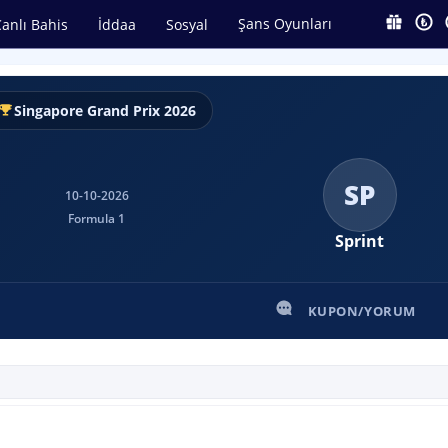
Şans Oyunları
anlı Bahis
İddaa
Sosyal
Singapore Grand Prix 2026
SP
10-10-2026
Formula 1
Sprint
KUPON/YORUM