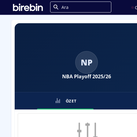
C
NP
NBA Playoff 2025/26
ÖZET