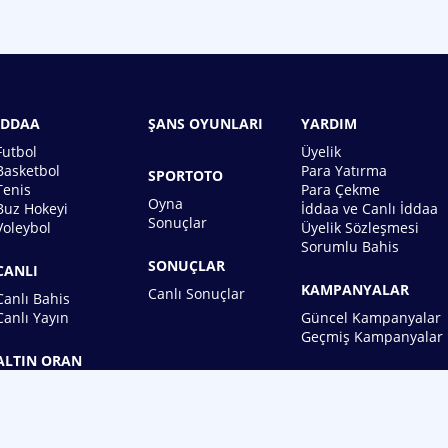
İDDAA
ŞANS OYUNLARI
YARDIM
Futbol
Üyelik
Basketbol
Para Yatırma
SPORTOTO
Tenis
Para Çekme
Oyna
Buz Hokeyi
İddaa ve Canlı İddaa
Sonuçlar
Voleybol
Üyelik Sözleşmesi
Sorumlu Bahis
SONUÇLAR
CANLI
KAMPANYALAR
Canlı Sonuçlar
Canlı Bahis
Canlı Yayın
Güncel Kampanyalar
Geçmiş Kampanyalar
ALTIN ORAN
BİREBİN ŞANS OYUNLARI A.Ş.
Copyright © 2026