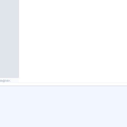
değildir.