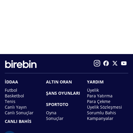
İDDAA
ALTIN ORAN
YARDIM
Futbol
Üyelik
ŞANS OYUNLARI
Basketbol
Para Yatırma
Tenis
Para Çekme
SPORTOTO
Canlı Yayın
Üyelik Sözleşmesi
Canlı Sonuçlar
Oyna
Sorumlu Bahis
Sonuçlar
Kampanyalar
CANLI BAHİS