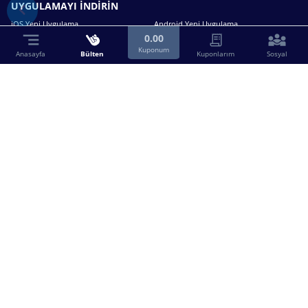
UYGULAMAYI İNDİRİN
iOS Yeni Uygulama
Android Yeni Uygulama
0.00
Kuponum
Anasayfa
Bülten
Kuponlarım
Sosyal
Bizimle iletişime geçin.
0216 630 63 83
destek@birebin.com
Spor Toto'nun yasal bayisi olan birebin.com’a
18 yaşından büyükler üye olabilir.
BİREBİN ŞANS OYUNLARI A.Ş.
Copyright © 2025