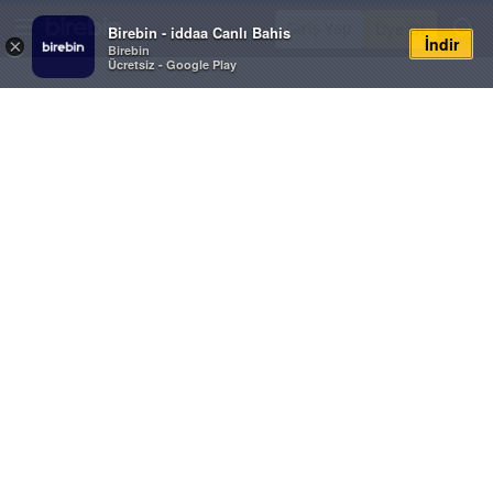
Giriş Yap
Üye Ol
Birebin - iddaa Canlı Bahis
İndir
×
Birebin
Ücretsiz - Google Play