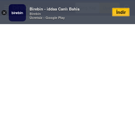
Giriş Yap
Üye Ol
Birebin - iddaa Canlı Bahis
İndir
×
Birebin
Ücretsiz - Google Play