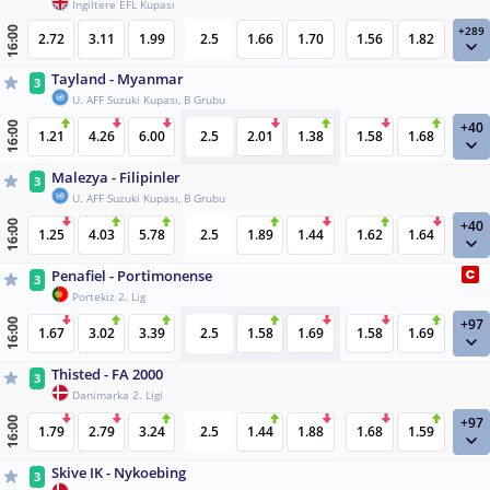
İngiltere EFL Kupası
+289
16:00
2.72
3.11
1.99
2.5
1.66
1.70
1.56
1.82
Tayland - Myanmar
3
U. AFF Suzuki Kupası, B Grubu
+40
16:00
1.21
4.26
6.00
2.5
2.01
1.38
1.58
1.68
Malezya - Filipinler
3
U. AFF Suzuki Kupası, B Grubu
+40
16:00
1.25
4.03
5.78
2.5
1.89
1.44
1.62
1.64
Penafiel - Portimonense
3
Portekiz 2. Lig
+97
16:00
1.67
3.02
3.39
2.5
1.58
1.69
1.58
1.69
Thisted - FA 2000
3
Danimarka 2. Ligi
+97
16:00
1.79
2.79
3.24
2.5
1.44
1.88
1.68
1.59
Skive IK - Nykoebing
3