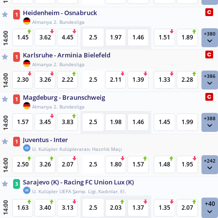
Heidenheim - Osnabruck
1
Almanya 2. Bundesliga
+380
14:00
1.45
3.62
4.45
2.5
1.97
1.46
1.51
1.89
Karlsruhe - Arminia Bielefeld
1
Almanya 2. Bundesliga
+386
14:00
2.30
3.26
2.22
2.5
2.11
1.39
1.33
2.28
Magdeburg - Braunschweig
1
Almanya 2. Bundesliga
+388
14:00
1.57
3.45
3.83
2.5
1.98
1.46
1.45
1.99
Juventus - Inter
1
U. Kulüpler Kulüplerarası Hazırlık Maçı
+242
14:00
2.50
3.26
2.07
2.5
1.80
1.57
1.48
1.95
Sarajevo (K) - Racing FC Union Lux (K)
3
U. Kulüpler UEFA Şamp. Ligi, Kadınlar, El.
+40
14:00
1.63
3.40
3.13
2.5
2.03
1.37
1.35
2.07