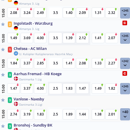
Almanya 3. Lig
+245
15:00
2.08
3.24
2.49
3.5
1.40
2.09
1.31
2.32
Ingolstadt - Würzburg
2
Almanya 3. Lig
+245
15:00
1.49
3.69
4.00
3.5
1.39
2.12
1.41
2.07
Chelsea - AC Milan
1
U. Kulüpler Kulüplerarası Hazırlık Maçı
+242
15:00
1.84
3.37
2.85
3.5
1.41
2.08
1.33
2.27
Aarhus Fremad - HB Koege
3
Danimarka 1.Lig
+245
15:00
1.47
3.37
4.00
2.5
1.83
1.47
1.49
1.82
Vanlose - Naesby
3
Danimarka 3.Ligi
+40
15:00
2.74
3.19
1.83
2.5
1.89
1.44
1.38
2.01
Bronshoj - Sundby BK
3