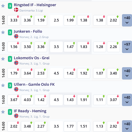
Ringsted IF - Helsingoer
3
Danimarka 3.Ligi
+40
14:00
3.33
3.36
1.59
2.5
1.99
1.38
1.38
2.02
Junkeren - Follo
3
Norveç 2. Lig, 2.Grup
+97
14:00
1.56
3.50
3.36
3.5
1.47
1.83
1.28
2.26
Lokomotiv Os - Grei
3
Norveç 3. Lig, 1. Grup
+40
14:00
1.79
3.64
2.53
4.5
1.42
1.92
1.07
3.40
Ullern - Gamle Oslo FK
3
Norveç 3. Lig, 1. Grup
+40
14:00
3.67
4.03
1.42
4.5
1.43
1.91
1.11
3.07
IF Ready - Heming
3
Norveç 3. Lig, 1. Grup
+40
14:00
2.02
3.48
2.27
3.5
1.77
1.51
1.13
2.92