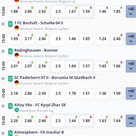
Almanya Amatör Almanya Bölgesel Lig
+40
15:00
1.88
2.86
2.92
2.5
1.67
1.59
1.46
1.85
1 FC Bocholt - Schalke 04 II
3
Almanya Amatör Bölgesel Lig Batı
+40
15:00
1.99
3.17
2.46
3.5
1.46
1.85
1.24
2.40
Rodinghausen - Bonner
3
Almanya Amatör Bölgesel Lig Batı
+40
15:00
2.01
2.97
2.56
2.5
1.69
1.57
1.45
1.86
SC Paderborn 07 II - Borussia M.Gladbach II
3
Almanya Amatör Bölgesel Lig Batı
+40
15:00
2.18
2.86
2.39
2.5
1.78
1.51
1.38
1.99
Altay Vko - FC Kyzyl-Zhar SK
3
Kazakistan Premier Lig
+40
15:00
2.26
2.66
2.46
2.5
1.44
1.89
1.63
1.64
Atmosphere - FA Siauliai B
3