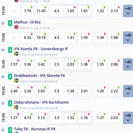
Norveç 3. Lig, 1. Grup
+40
15:00
-
7.79
11.45
4.5
1.65
1.61
1.32
2.13
Melhus - Orkla
3
Norveç 3. Lig, 2. Grup
+40
15:00
-
6.33
10.10
4.5
1.41
1.95
1.39
1.98
IFK Kumla FK - Vanersborgs IF
3
İsveç 2.Lig Kuzey Gotaland
+40
15:00
1.57
3.36
3.42
2.5
2.03
1.36
1.35
2.06
Grebbestads - IFK Skovde FK
3
İsveç 2.Lig Kuzey Gotaland
+40
15:00
2.40
3.20
2.02
3.5
1.38
2.01
1.29
2.22
Oskarshmans - IFK Karlshamn
3
İsveç 2.Lig Güney Götaland
+40
15:00
1.27
4.13
5.13
3.5
1.52
1.76
1.37
2.03
Taby FK - Korsnas IF FK
3