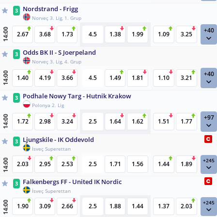
Nordstrand - Frigg
3
Norveç 3. Lig, 1. Grup
+40
14:00
2.67
3.68
1.73
4.5
1.38
1.99
1.09
3.25
Odds BK II - S Joerpeland
3
Norveç 3. Lig, 4. Grup
+40
14:00
1.40
4.19
3.66
4.5
1.49
1.81
1.10
3.21
Podhale Nowy Targ - Hutnik Krakow
3
Polonya 2. Lig
+97
14:00
1.72
2.98
3.24
2.5
1.64
1.62
1.51
1.77
Ljungskile - IK Oddevold
3
İsveç Superettan
+245
14:00
2.03
2.95
2.53
2.5
1.71
1.56
1.44
1.89
Falkenbergs FF - United IK Nordic
3
İsveç Superettan
+245
14:00
1.90
3.09
2.66
2.5
1.88
1.44
1.37
2.03