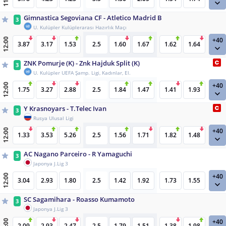
Gimnastica Segoviana CF - Atletico Madrid B
3
U. Kulüpler Kulüplerarası Hazırlık Maçı
+40
12:00
3.87
3.17
1.53
2.5
1.60
1.67
1.62
1.64
ZNK Pomurje (K) - Znk Hajduk Split (K)
3
U. Kulüpler UEFA Şamp. Ligi, Kadınlar, El.
+40
12:00
1.75
3.27
2.88
2.5
1.84
1.47
1.41
1.93
Y Krasnoyars - T.Telec Ivan
3
Rusya Ulusal Ligi
+40
12:00
1.33
3.53
5.26
2.5
1.56
1.71
1.82
1.48
AC Nagano Parceiro - R Yamaguchi
3
Japonya J.Lig 3
+40
12:00
3.04
2.93
1.80
2.5
1.42
1.92
1.73
1.55
SC Sagamihara - Roasso Kumamoto
3
Japonya J.Lig 3
+40
12:00
2.09
2.93
2.47
2.5
1.79
1.51
1.38
1.98