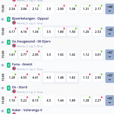
Norveç 3. Lig, 6. Grup
+40
15:00
2.34
3.06
2.12
2.5
2.00
1.38
1.31
2.17
Bjoerkelangen - Oppsal
3
Norveç 3. Lig, 6. Grup
+40
15:00
4.17
4.16
1.34
3.5
1.80
1.50
1.20
2.53
Va.Haugesund - SK Djerv
3
Norveç 3. Lig, 3. Grup
+97
15:00
1.61
3.77
2.95
3.5
1.92
1.42
1.12
3.01
Fana - Gneist
3
Norveç 3. Lig, 3. Grup
+97
15:00
1.28
4.55
4.41
4.5
1.48
1.82
1.12
2.95
Os - Stord
3
Norveç 3. Lig, 3. Grup
+97
15:00
1.10
5.22
8.15
4.5
1.44
1.89
1.28
2.27
Asker - Valerenga II
3