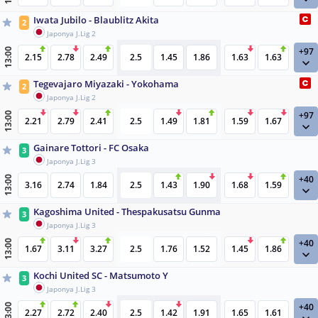
Iwata Jubilo - Blaublitz Akita
2
Japonya J.Lig 2
+97
13:00
2.15
2.78
2.49
2.5
1.45
1.86
1.63
1.63
Tegevajaro Miyazaki - Yokohama
2
Japonya J.Lig 2
+97
13:00
2.21
2.79
2.41
2.5
1.49
1.81
1.59
1.67
Gainare Tottori - FC Osaka
3
Japonya J.Lig 3
+40
13:00
3.16
2.74
1.84
2.5
1.43
1.90
1.68
1.59
Kagoshima United - Thespakusatsu Gunma
3
Japonya J.Lig 3
+40
13:00
1.67
3.11
3.27
2.5
1.76
1.52
1.45
1.86
Kochi United SC - Matsumoto Y
3
Japonya J.Lig 3
+40
13:00
2.27
2.72
2.40
2.5
1.42
1.91
1.65
1.61