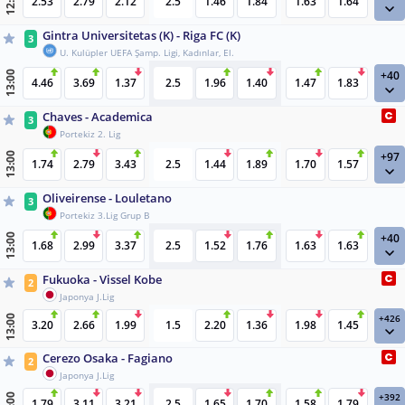
12:30
2.53
2.79
2.12
2.5
1.46
1.84
1.63
1.64
Gintra Universitetas (K) - Riga FC (K)
3
U. Kulüpler UEFA Şamp. Ligi, Kadınlar, El.
+40
13:00
4.46
3.69
1.37
2.5
1.96
1.40
1.47
1.83
Chaves - Academica
3
Portekiz 2. Lig
+97
13:00
1.74
2.79
3.43
2.5
1.44
1.89
1.70
1.57
Oliveirense - Louletano
3
Portekiz 3.Lig Grup B
+40
13:00
1.68
2.99
3.37
2.5
1.52
1.76
1.63
1.63
Fukuoka - Vissel Kobe
2
Japonya J.Lig
+426
13:00
3.20
2.66
1.99
1.5
2.20
1.36
1.98
1.45
Cerezo Osaka - Fagiano
2
Japonya J.Lig
+392
1.79
3.11
3.21
2.5
1.65
1.70
1.58
1.79