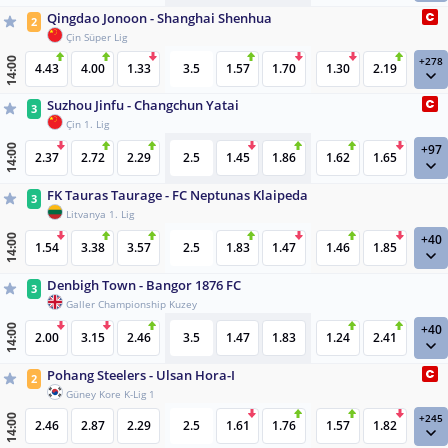
Qingdao Jonoon - Shanghai Shenhua
2
Çin Süper Lig
+278
14:00
4.43
4.00
1.33
3.5
1.57
1.70
1.30
2.19
Suzhou Jinfu - Changchun Yatai
3
Çin 1. Lig
+97
14:00
2.37
2.72
2.29
2.5
1.45
1.86
1.62
1.65
FK Tauras Taurage - FC Neptunas Klaipeda
3
Litvanya 1. Lig
+40
14:00
1.54
3.38
3.57
2.5
1.83
1.47
1.46
1.85
Denbigh Town - Bangor 1876 FC
3
Galler Championship Kuzey
+40
14:00
2.00
3.15
2.46
3.5
1.47
1.83
1.24
2.41
Pohang Steelers - Ulsan Hora-I
2
Güney Kore K-Lig 1
+245
14:00
2.46
2.87
2.29
2.5
1.61
1.76
1.57
1.82