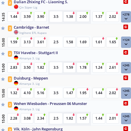
Dalian Zhixing FC - Liaoning S.
2
Çin Süper Lig
+278
14:35
1.44
3.59
3.90
3.5
1.38
2.00
1.37
2.02
Cambridge - Barnet
2
İngiltere EFL Kupası
+124
15:00
1.59
3.13
3.61
2.5
1.58
1.69
1.61
1.65
TSV Havelse - Stuttgart II
2
Almanya 3. Lig
+245
15:00
2.83
3.50
1.82
3.5
1.59
1.78
1.24
2.61
Duisburg - Meppen
2
Almanya 3. Lig
+245
15:00
1.32
4.10
5.16
3.5
1.47
1.95
1.44
2.02
Wehen Wiesbaden - Preussen 06 Munster
2
Almanya 3. Lig
+245
15:00
2.28
3.08
2.34
2.5
1.82
1.57
1.44
2.01
Vik. Köln - Jahn Regensburg
2