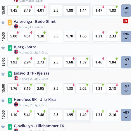
Danimarka 3.Ligi
+40
15:00
1.45
3.49
4.01
2.5
1.88
1.44
1.47
1.83
Valerenga - Bodo Glimt
2
Norveç Eliteserien
+282
15:00
5.00
4.51
1.30
3.5
1.70
1.66
1.31
2.33
Bjarg - Sotra
3
Norveç 2. Lig, 1.Grup
+97
15:00
1.92
2.94
2.73
2.5
1.68
1.59
1.46
1.84
Eidsvold TF - Kjelsas
3
Norveç 2. Lig, 2.Grup
+97
15:00
1.76
3.15
2.95
3.5
1.38
2.02
1.31
2.18
Honefoss BK - Ull./ Kisa
3
Norveç 2. Lig, 2.Grup
+97
15:00
1.10
5.41
7.48
3.5
1.95
1.40
1.31
2.16
Gjovik-Lyn - Lillehammer FK
3