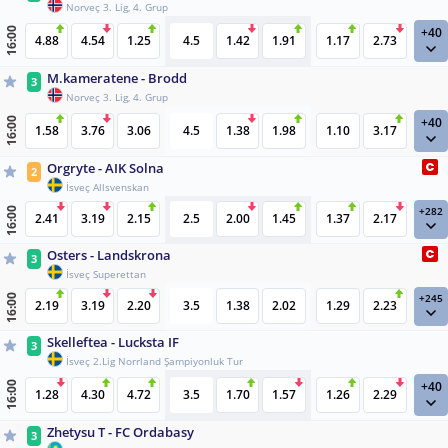
Norveç 3. Lig, 4. Grup
+40
16:00
4.88
4.54
1.25
4.5
1.42
1.91
1.17
2.73
M.kameratene - Brodd
3
Norveç 3. Lig, 4. Grup
+40
16:00
1.58
3.76
3.06
4.5
1.38
1.98
1.10
3.17
Orgryte - AIK Solna
2
İsveç Allsvenskan
+282
16:00
2.41
3.19
2.15
2.5
2.00
1.45
1.37
2.17
Osters - Landskrona
3
İsveç Superettan
+245
16:00
2.19
3.19
2.20
3.5
1.38
2.02
1.29
2.23
Skelleftea - Lucksta IF
3
İsveç 2.Lig Norrland Şampiyonluk Tur
+40
16:00
1.28
4.30
4.72
3.5
1.70
1.57
1.26
2.29
Zhetysu T - FC Ordabasy
3