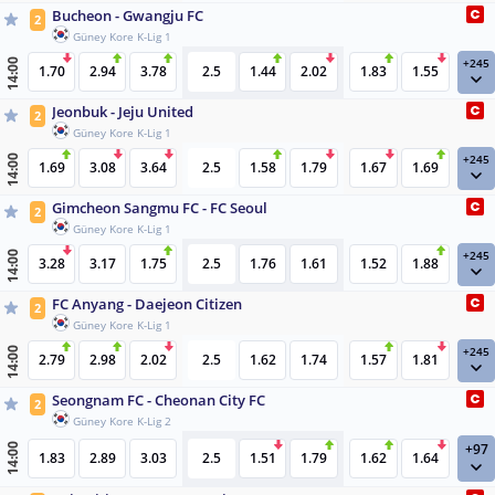
Bucheon - Gwangju FC
2
Güney Kore K-Lig 1
+245
14:00
1.70
2.94
3.78
2.5
1.44
2.02
1.83
1.55
Jeonbuk - Jeju United
2
Güney Kore K-Lig 1
+245
14:00
1.69
3.08
3.64
2.5
1.58
1.79
1.67
1.69
Gimcheon Sangmu FC - FC Seoul
2
Güney Kore K-Lig 1
+245
14:00
3.28
3.17
1.75
2.5
1.76
1.61
1.52
1.88
FC Anyang - Daejeon Citizen
2
Güney Kore K-Lig 1
+245
14:00
2.79
2.98
2.02
2.5
1.62
1.74
1.57
1.81
Seongnam FC - Cheonan City FC
2
Güney Kore K-Lig 2
+97
14:00
1.83
2.89
3.03
2.5
1.51
1.79
1.62
1.64