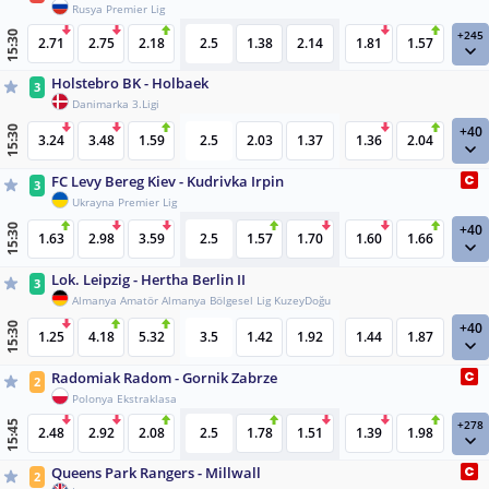
Rusya Premier Lig
+245
15:30
2.71
2.75
2.18
2.5
1.38
2.14
1.81
1.57
Holstebro BK - Holbaek
3
Danimarka 3.Ligi
+40
15:30
3.24
3.48
1.59
2.5
2.03
1.37
1.36
2.04
FC Levy Bereg Kiev - Kudrivka Irpin
3
Ukrayna Premier Lig
+40
15:30
1.63
2.98
3.59
2.5
1.57
1.70
1.60
1.66
Lok. Leipzig - Hertha Berlin II
3
Almanya Amatör Almanya Bölgesel Lig KuzeyDoğu
+40
15:30
1.25
4.18
5.32
3.5
1.42
1.92
1.44
1.87
Radomiak Radom - Gornik Zabrze
2
Polonya Ekstraklasa
+278
15:45
2.48
2.92
2.08
2.5
1.78
1.51
1.39
1.98
Queens Park Rangers - Millwall
2