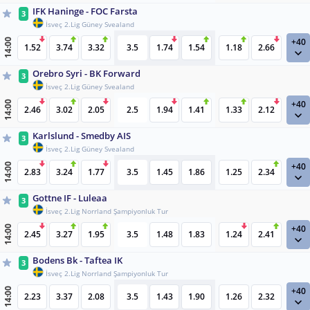
IFK Haninge - FOC Farsta
3
İsveç 2.Lig Güney Svealand
+40
14:00
1.52
3.74
3.32
3.5
1.74
1.54
1.18
2.66
Orebro Syri - BK Forward
3
İsveç 2.Lig Güney Svealand
+40
14:00
2.46
3.02
2.05
2.5
1.94
1.41
1.33
2.12
Karlslund - Smedby AIS
3
İsveç 2.Lig Güney Svealand
+40
14:00
2.83
3.24
1.77
3.5
1.45
1.86
1.25
2.34
Gottne IF - Luleaa
3
İsveç 2.Lig Norrland Şampiyonluk Tur
+40
14:00
2.45
3.27
1.95
3.5
1.48
1.83
1.24
2.41
Bodens Bk - Taftea IK
3
İsveç 2.Lig Norrland Şampiyonluk Tur
+40
14:00
2.23
3.37
2.08
3.5
1.43
1.90
1.26
2.32