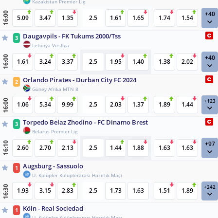
Kazakistan Premier Lig
+40
16:00
5.09
3.47
1.35
2.5
1.61
1.65
1.74
1.54
Daugavpils - FK Tukums 2000/Tss
3
Letonya Virsliga
+40
16:00
1.61
3.24
3.37
2.5
1.95
1.40
1.38
2.02
Orlando Pirates - Durban City FC 2024
2
Güney Afrika MTN 8
+123
16:00
1.06
5.34
9.99
2.5
2.03
1.37
1.89
1.44
Torpedo Belaz Zhodino - FC Dinamo Brest
3
Belarus Premier Lig
+97
16:10
2.60
2.70
2.13
2.5
1.44
1.88
1.63
1.63
Augsburg - Sassuolo
1
U. Kulüpler Kulüplerarası Hazırlık Maçı
+242
16:30
1.93
3.15
2.83
2.5
1.73
1.63
1.51
1.89
Köln - Real Sociedad
1
U. Kulüpler Kulüplerarası Hazırlık Maçı