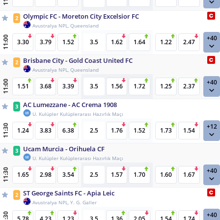
Olympic FC - Moreton City Excelsior FC
2
Avustralya NPL, Queensland
+40
11:00
3.30
3.79
1.52
3.5
1.62
1.64
1.22
2.47
Brisbane City - Gold Coast United FC
2
Avustralya NPL, Queensland
+40
11:00
1.51
3.68
3.39
3.5
1.56
1.72
1.25
2.37
AC Lumezzane - AC Crema 1908
3
U. Kulüpler Kulüplerarası Hazırlık Maçı
+12
11:30
1.24
3.83
6.38
2.5
1.76
1.52
1.73
1.54
Ucam Murcia - Orihuela CF
3
U. Kulüpler Kulüplerarası Hazırlık Maçı
+40
11:30
1.65
2.98
3.54
2.5
1.57
1.70
1.60
1.67
ST George Saints FC - Apia Leic
2
Avustralya NPL, Y. G. Galler
+40
11:30
5.78
4.23
1.23
3.5
1.36
2.05
1.54
1.74