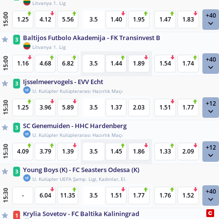
Litvanya 1. Lig
+40
15:00
1.25
4.12
5.56
3.5
1.40
1.95
1.47
1.83
Baltijos Futbolo Akademija - FK Transinvest B
3
Litvanya 1. Lig
+40
15:00
1.16
4.68
6.82
3.5
1.44
1.89
1.54
1.74
Ijsselmeervogels - EVV Echt
3
U. Kulüpler Kulüplerarası Hazırlık Maçı
+12
15:30
1.25
3.96
5.89
3.5
1.37
2.03
1.51
1.77
SC Genemuiden - HHC Hardenberg
3
U. Kulüpler Kulüplerarası Hazırlık Maçı
+12
15:30
4.09
3.79
1.39
3.5
1.45
1.86
1.33
2.09
Young Boys (K) - FC Seasters Odessa (K)
3
U. Kulüpler UEFA Şamp. Ligi, Kadınlar, El.
+40
15:30
-
6.04
11.35
3.5
1.51
1.77
1.76
1.52
Krylia Sovetov - FC Baltika Kaliningrad
1