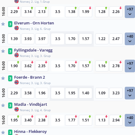
Norveç 2. Lig, 1.Grup
+97
16:00
2.29
3.14
2.13
3.5
1.38
1.99
1.28
2.26
Elverum - Orn Horten
3
Norveç 3. Lig, 6. Grup
+40
16:00
1.39
3.93
3.97
3.5
1.70
1.57
1.22
2.47
Fyllingsdale - Varegg
3
Norveç 3. Lig, 3. Grup
+97
16:00
1.90
3.62
2.35
3.5
1.70
1.57
1.16
2.78
Foerde - Brann 2
3
Norveç 3. Lig, 3. Grup
+97
16:00
2.29
3.58
1.96
3.5
1.95
1.40
1.09
3.23
Madla - Vindbjart
3
Norveç 3. Lig, 4. Grup
+40
16:00
1.95
3.40
2.38
3.5
1.77
1.51
1.13
2.94
Hinna - Flekkeroy
3