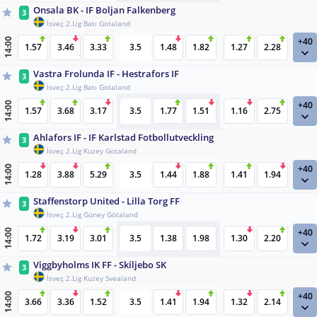
Onsala BK - IF Boljan Falkenberg
3
İsveç 2.Lig Batı Gotaland
+40
14:00
1.57
3.46
3.33
3.5
1.48
1.82
1.27
2.28
Vastra Frolunda IF - Hestrafors IF
3
İsveç 2.Lig Batı Gotaland
+40
14:00
1.57
3.68
3.17
3.5
1.77
1.51
1.16
2.75
Ahlafors IF - IF Karlstad Fotbollutveckling
3
İsveç 2.Lig Kuzey Gotaland
+40
14:00
1.28
3.88
5.29
3.5
1.44
1.88
1.41
1.94
Staffenstorp United - Lilla Torg FF
3
İsveç 2.Lig Güney Götaland
+40
14:00
1.72
3.19
3.01
3.5
1.38
1.98
1.30
2.20
Viggbyholms IK FF - Skiljebo SK
3
İsveç 2.Lig Kuzey Svealand
+40
14:00
3.66
3.36
1.52
3.5
1.41
1.94
1.32
2.14