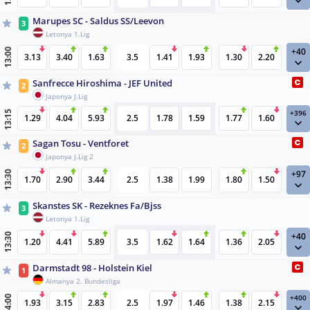
Marupes SC - Saldus SS/Leevon
3
Letonya 1.Lig
+40
13:00
3.13
3.40
1.63
3.5
1.41
1.93
1.30
2.20
Sanfrecce Hiroshima - JEF United
2
Japonya J.Lig
+396
13:15
1.29
4.04
5.93
2.5
1.78
1.59
1.77
1.60
Sagan Tosu - Ventforet
2
Japonya J.Lig 2
+97
13:30
1.70
2.90
3.44
2.5
1.38
1.99
1.80
1.50
Skanstes SK - Rezeknes Fa/Bjss
3
Letonya 1.Lig
+40
13:30
1.20
4.41
5.89
3.5
1.62
1.64
1.36
2.05
Darmstadt 98 - Holstein Kiel
1
Almanya 2. Bundesliga
+400
14:00
1.93
3.15
2.83
2.5
1.97
1.46
1.38
2.15