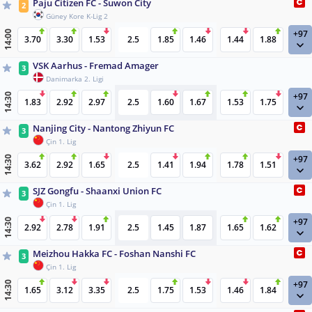
Paju Citizen FC - Suwon City
2
Güney Kore K-Lig 2
+97
14:00
3.70
3.30
1.53
2.5
1.85
1.46
1.44
1.88
VSK Aarhus - Fremad Amager
3
Danimarka 2. Ligi
+97
14:30
1.83
2.92
2.97
2.5
1.60
1.67
1.53
1.75
Nanjing City - Nantong Zhiyun FC
3
Çin 1. Lig
+97
14:30
3.62
2.92
1.65
2.5
1.41
1.94
1.78
1.51
SJZ Gongfu - Shaanxi Union FC
3
Çin 1. Lig
+97
14:30
2.92
2.78
1.91
2.5
1.45
1.87
1.65
1.62
Meizhou Hakka FC - Foshan Nanshi FC
3
Çin 1. Lig
+97
14:30
1.65
3.12
3.35
2.5
1.75
1.53
1.46
1.84