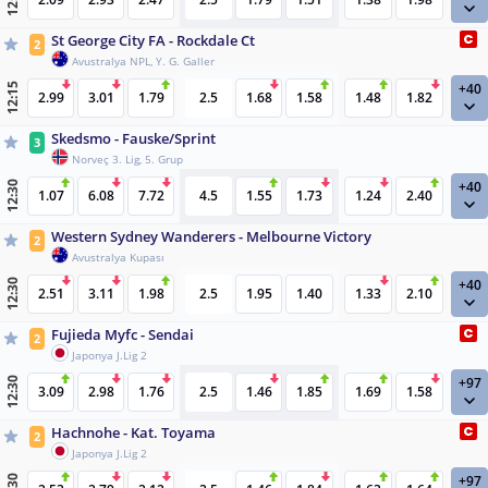
St George City FA - Rockdale Ct
2
Avustralya NPL, Y. G. Galler
+40
12:15
2.99
3.01
1.79
2.5
1.68
1.58
1.48
1.82
Skedsmo - Fauske/Sprint
3
Norveç 3. Lig, 5. Grup
+40
12:30
1.07
6.08
7.72
4.5
1.55
1.73
1.24
2.40
Western Sydney Wanderers - Melbourne Victory
2
Avustralya Kupası
+40
12:30
2.51
3.11
1.98
2.5
1.95
1.40
1.33
2.10
Fujieda Myfc - Sendai
2
Japonya J.Lig 2
+97
12:30
3.09
2.98
1.76
2.5
1.46
1.85
1.69
1.58
Hachnohe - Kat. Toyama
2
Japonya J.Lig 2
+97