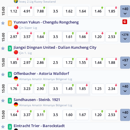
İsveç 2.Lig Kuzey Svealand
+40
15:00
1.12
4.91
7.88
3.5
1.62
1.64
1.46
1.85
Yunnan Yukun - Chengdu Rongcheng
2
Çin Süper Lig
+278
15:00
2.97
3.57
1.64
3.5
1.61
1.66
1.20
2.53
Jiangxi Dingnan United - Dalian Kuncheng City
3
Çin 1. Lig
+97
15:00
1.85
2.97
2.86
2.5
1.72
1.55
1.44
1.88
Offenbacher - Astoria Walldorf
3
Almanya Amatör Almanya Bölgesel Lig
+40
15:00
1.76
3.23
2.90
3.5
1.45
1.85
1.25
2.34
Sandhausen - Steinb. 1921
3
Almanya Amatör Almanya Bölgesel Lig
+40
15:00
1.64
3.37
3.11
3.5
1.60
1.67
1.20
2.53
Eintracht Trier - Barockstadt
3