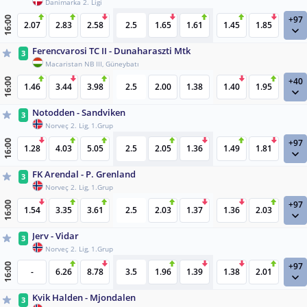
Danimarka 2. Ligi
+97
16:00
2.07
2.83
2.58
2.5
1.65
1.61
1.45
1.85
Ferencvarosi TC II - Dunaharaszti Mtk
3
Macaristan NB III, Güneybatı
+40
16:00
1.46
3.44
3.98
2.5
2.00
1.38
1.40
1.95
Notodden - Sandviken
3
Norveç 2. Lig, 1.Grup
+97
16:00
1.28
4.03
5.05
2.5
2.05
1.36
1.49
1.81
FK Arendal - P. Grenland
3
Norveç 2. Lig, 1.Grup
+97
16:00
1.54
3.35
3.61
2.5
2.03
1.37
1.36
2.03
Jerv - Vidar
3
Norveç 2. Lig, 1.Grup
+97
16:00
-
6.26
8.78
3.5
1.96
1.39
1.38
2.01
Kvik Halden - Mjondalen
3