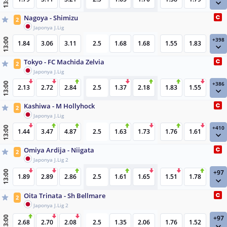
13:00
Nagoya - Shimizu
2
Japonya J.Lig
+398
13:00
1.84
3.06
3.11
2.5
1.68
1.68
1.55
1.83
Tokyo - FC Machida Zelvia
2
Japonya J.Lig
+386
13:00
2.13
2.72
2.84
2.5
1.37
2.18
1.83
1.55
Kashiwa - M Hollyhock
2
Japonya J.Lig
+410
13:00
1.44
3.47
4.87
2.5
1.63
1.73
1.76
1.61
Omiya Ardija - Niigata
2
Japonya J.Lig 2
+97
13:00
1.89
2.89
2.86
2.5
1.61
1.65
1.51
1.78
Oita Trinata - Sh Bellmare
2
Japonya J.Lig 2
+97
13:00
2.68
2.70
2.08
2.5
1.35
2.06
1.76
1.52