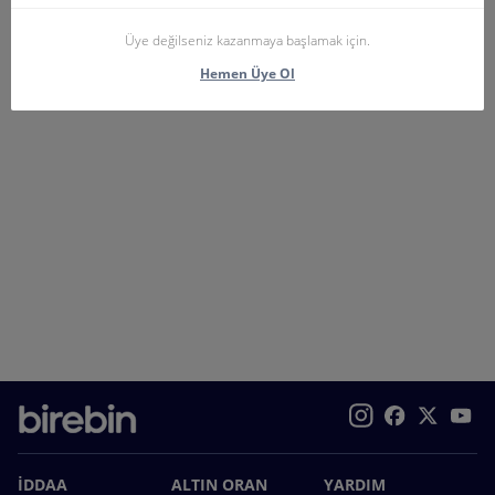
Üye değilseniz kazanmaya başlamak için.
Hemen Üye Ol
İDDAA
ALTIN ORAN
YARDIM