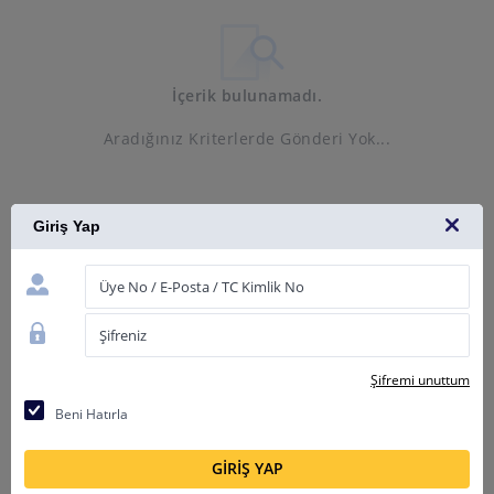
İçerik bulunamadı.
Aradığınız Kriterlerde Gönderi Yok...
Giriş Yap
Şifremi unuttum
Beni Hatırla
GİRİŞ YAP