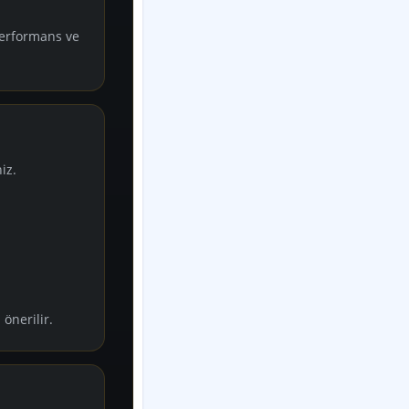
performans ve
iz.
önerilir.