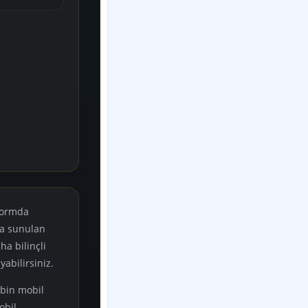
tformda
da sunulan
ha bilinçli
abilirsiniz.
ebin mobil
obil