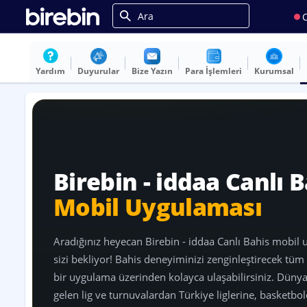
C
Yardım
Duyurular
Bize Yazın
Para İşlemleri
Kurumsal
Birebin - iddaa Canlı 
Mobil Uygulaması
Aradığınız heyecan Birebin - iddaa Canlı Bahis mobil
sizi bekliyor! Bahis deneyiminizi zenginleştirecek tüm 
bir uygulama üzerinden kolayca ulaşabilirsiniz. Düny
gelen lig ve turnuvalardan Türkiye liglerine, basketbo