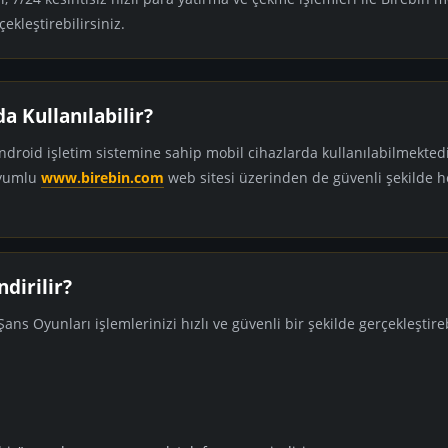
kleştirebilirsiniz.
a Kullanılabilir?
ndroid işletim sistemine sahip mobil cihazlarda kullanılabilmektedi
uyumlu
www.birebin.com
web sitesi üzerinden de güvenli şekilde h
dirilir?
ns Oyunları işlemlerinizi hızlı ve güvenli bir şekilde gerçekleştireb