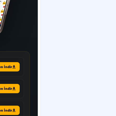
n İndir
n İndir
n İndir