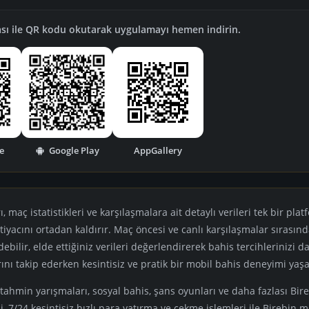
ı ile QR kodu okutarak uygulamayı hemen indirin.
e
Google Play
AppGallery
, maç istatistikleri ve karşılaşmalara ait detaylı verileri tek bir pla
iyacını ortadan kaldırır. Maç öncesi ve canlı karşılaşmalar sırasın
ebilir, elde ettiğiniz verileri değerlendirerek bahis tercihlerinizi da
ını takip ederken kesintisiz ve pratik bir mobil bahis deneyimi yaşay
tahmin yarışmaları, sosyal bahis, şans oyunları ve daha fazlası Bir
 7/24 kesintisiz hızlı para yatırma ve çekme işlemleri ile Birebin m