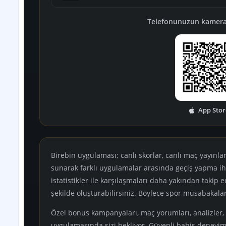
Telefonunuzun kameras
App Stor
Birebin uygulaması; canlı skorlar, canlı maç yayınları
sunarak farklı uygulamalar arasında geçiş yapma iht
istatistikler ile karşılaşmaları daha yakından takip ed
şekilde oluşturabilirsiniz. Böylece spor müsabakalar
Özel bonus kampanyaları, maç yorumları, analizler, 
uygulamasında sizi bekliyor. Güvenli bahis deneyimi,