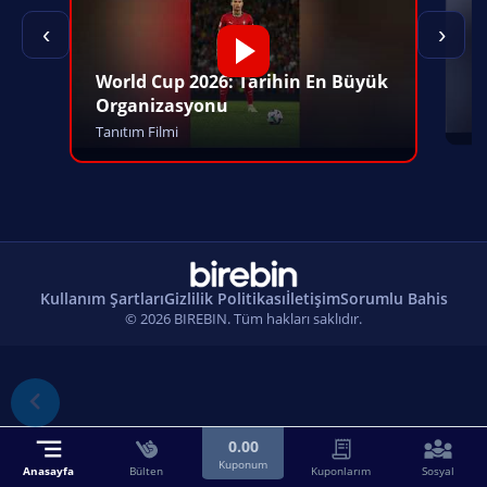
‹
›
World Cup 2026: Tarihin En Büyük
Organizasyonu
Tanıtım Filmi
Kullanım Şartları
Gizlilik Politikası
İletişim
Sorumlu Bahis
© 2026 BIREBIN. Tüm hakları saklıdır.
0.00
Kuponum
Anasayfa
Bülten
Kuponlarım
Sosyal