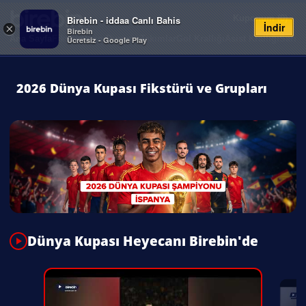
Kuponum (
0
)
Birebin - iddaa Canlı Bahis
İndir
×
Birebin
Ana Sayfa
Fikstür
Puan Durumu
Takımlar
Gol Krallığı
Asist Krallığı
Sarı K
Ücretsiz - Google Play
2026 Dünya Kupası Fikstürü ve Grupları
Dünya Kupası Heyecanı Birebin'de