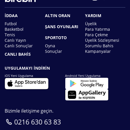
İDDAA
ALTIN ORAN
YARDIM
Futbol
Üyelik
ŞANS OYUNLARI
Basketbol
Para Yatırma
Tenis
Para Çekme
SPORTOTO
Canlı Yayın
Üyelik Sözleşmesi
Canlı Sonuçlar
Oyna
Sorumlu Bahis
Sonuçlar
Kampanyalar
CANLI BAHİS
UYGULAMAYI İNDİRİN
iOS Yeni Uygulama
Android Yeni Uygulama
Bizimle iletişime geçin.
0216 630 63 83