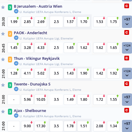
B Jerusalem - Austria Wien
3
U. Kulüpler UEFA Avrupa Konferans L, Eleme
+97
20:30
1.99
2.85
2.69
2.5
1.57
1.70
1.53
1.75
PAOK - Anderlecht
2
U. Kulüpler UEFA Avrupa Ligi, Elemeler
+124
20:45
1.45
3.28
4.33
2.5
1.65
1.62
1.62
1.65
Thun - Vikingur Reykjavik
2
U. Kulüpler UEFA Avrupa Ligi, Elemeler
+124
21:00
1.28
4.11
5.02
3.5
1.43
1.90
1.42
1.92
Twente - Dunajska S
3
U. Kulüpler UEFA Avrupa Konferans L, Eleme
+97
21:00
-
5.96
10.05
3.5
1.49
1.80
1.72
1.55
Ajax - Shelbourne
3
U. Kulüpler UEFA Avrupa Konferans L, Eleme
+97
21:00
-
9.00
17.30
3.5
1.78
1.51
2.08
1.34