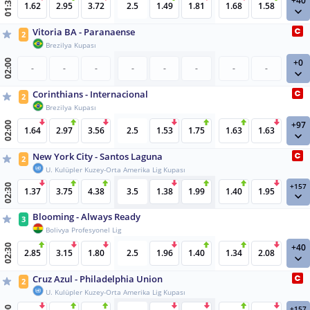
+40
01:30
1.62
2.95
3.72
2.5
1.49
1.81
1.68
1.58
Vitoria BA - Paranaense
2
Brezilya Kupası
+0
02:00
-
-
-
-
-
-
-
-
Corinthians - Internacional
2
Brezilya Kupası
+97
02:00
1.64
2.97
3.56
2.5
1.53
1.75
1.63
1.63
New York City - Santos Laguna
2
U. Kulüpler Kuzey-Orta Amerika Lig Kupası
+157
02:30
1.37
3.75
4.38
3.5
1.38
1.99
1.40
1.95
Blooming - Always Ready
3
Bolivya Profesyonel Lig
+40
02:30
2.85
3.15
1.80
2.5
1.96
1.40
1.34
2.08
Cruz Azul - Philadelphia Union
2
U. Kulüpler Kuzey-Orta Amerika Lig Kupası
+157