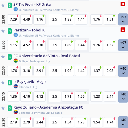
SP Tre Fiori - KF Drita
3
U. Kulüpler UEFA Avrupa Konferans L, Eleme
+97
22:00
7.29
4.49
1.16
2.5
1.88
1.44
1.76
1.51
Partizan - Tobol K
3
U. Kulüpler UEFA Avrupa Konferans L, Eleme
+97
22:00
1.15
4.52
7.30
2.5
1.89
1.44
1.76
1.52
FC Universitario de Vinto - Real Potosi
3
Bolivya Profesyonel Lig
+40
22:00
1.76
3.18
2.91
2.5
1.92
1.42
1.37
2.03
Ir Reykjavik - Aegir
3
İzlanda 1. Lig
+40
22:15
1.36
4.10
4.12
3.5
1.71
1.56
1.23
2.44
Rayo Zuliano - Academia Anzoategui FC
3
Venezuela Primera Ligi Kapanış
+40
22:30
2.19
2.79
2.44
2.5
1.54
1.73
1.54
1.74