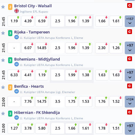
Bristol City - Walsall
2
İngiltere EFL Kupası
+157
21:45
1.19
4.39
6.59
2.5
1.96
1.39
1.66
1.61
Rijeka - Tampereen
3
U. Kulüpler UEFA Avrupa Konferans L, Eleme
+97
21:45
-
6.07
14.85
2.5
1.96
1.39
2.30
1.26
Bohemians - Midtjylland
3
U. Kulüpler UEFA Avrupa Konferans L, Eleme
+97
21:45
6.33
4.41
1.19
2.5
1.99
1.38
1.63
1.63
Benfica - Hearts
2
U. Kulüpler UEFA Avrupa Ligi, Elemeler
+124
22:00
-
7.76
14.75
3.5
1.75
1.53
1.76
1.52
Hibernian - FK Shkendija
3
U. Kulüpler UEFA Avrupa Konferans L, Eleme
+97
22:00
1.27
3.78
5.80
2.5
1.66
1.61
1.78
1.51