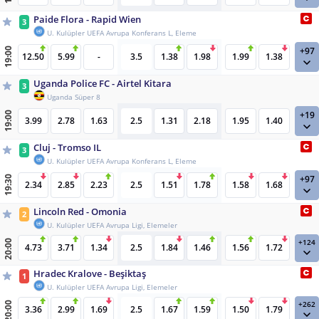
Paide Flora - Rapid Wien
3
U. Kulüpler UEFA Avrupa Konferans L, Eleme
+97
19:00
12.50
5.99
-
3.5
1.38
1.98
1.99
1.38
Uganda Police FC - Airtel Kitara
3
Uganda Süper 8
+19
19:00
3.99
2.78
1.63
2.5
1.31
2.18
1.95
1.40
Cluj - Tromso IL
3
U. Kulüpler UEFA Avrupa Konferans L, Eleme
+97
19:30
2.34
2.85
2.23
2.5
1.51
1.78
1.58
1.68
Lincoln Red - Omonia
2
U. Kulüpler UEFA Avrupa Ligi, Elemeler
+124
20:00
4.73
3.71
1.34
2.5
1.84
1.46
1.56
1.72
Hradec Kralove - Beşiktaş
1
U. Kulüpler UEFA Avrupa Ligi, Elemeler
+262
20:00
3.36
2.99
1.69
2.5
1.67
1.59
1.50
1.79