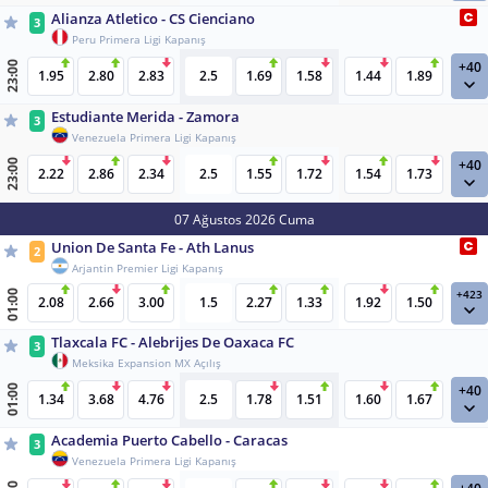
Alianza Atletico - CS Cienciano
3
Peru Primera Ligi Kapanış
+40
23:00
1.95
2.80
2.83
2.5
1.69
1.58
1.44
1.89
Estudiante Merida - Zamora
3
Venezuela Primera Ligi Kapanış
+40
23:00
2.22
2.86
2.34
2.5
1.55
1.72
1.54
1.73
07 Ağustos 2026 Cuma
Union De Santa Fe - Ath Lanus
2
Arjantin Premier Ligi Kapanış
+423
01:00
2.08
2.66
3.00
1.5
2.27
1.33
1.92
1.50
Tlaxcala FC - Alebrijes De Oaxaca FC
3
Meksika Expansion MX Açılış
+40
01:00
1.34
3.68
4.76
2.5
1.78
1.51
1.60
1.67
Academia Puerto Cabello - Caracas
3
Venezuela Primera Ligi Kapanış