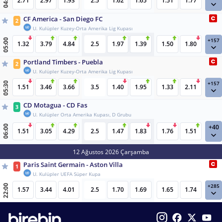
04:00
2.71
2.97
1.93
2.5
1.62
1.65
1.51
1.77
CF America - San Diego FC
2
U. Kulüpler Kuzey-Orta Amerika Lig Kupası
+157
05:00
1.32
3.79
4.84
2.5
1.97
1.39
1.50
1.80
Portland Timbers - Puebla
2
U. Kulüpler Kuzey-Orta Amerika Lig Kupası
+157
05:30
1.51
3.46
3.66
3.5
1.40
1.95
1.33
2.11
CD Motagua - CD Fas
3
U. Kulüpler Orta Amerika Kupası, D Grubu
+40
06:00
1.51
3.05
4.29
2.5
1.47
1.83
1.76
1.51
12 Ağustos 2026 Çarşamba
Paris Saint Germain - Aston Villa
1
U. Kulüpler UEFA Süper Kupa
+285
22:00
1.57
3.44
4.01
2.5
1.70
1.69
1.65
1.74