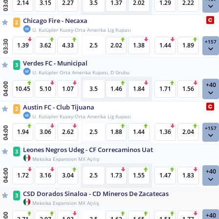
03:00
2.14
3.15
2.27
3.5
1.37
2.02
1.29
2.22
Chicago Fire - Necaxa
2
U. Kulüpler Kuzey-Orta Amerika Lig Kupası
+157
03:30
1.39
3.62
4.33
2.5
2.02
1.38
1.44
1.89
Verdes FC - Municipal
3
U. Kulüpler Orta Amerika Kupası, D Grubu
+40
04:00
10.45
5.10
1.07
3.5
1.46
1.84
1.71
1.56
Austin FC - Club Tijuana
2
U. Kulüpler Kuzey-Orta Amerika Lig Kupası
+157
04:00
1.94
3.06
2.62
2.5
1.88
1.44
1.36
2.04
Leones Negros Udeg - CF Correcaminos Uat
3
Meksika Expansion MX Açılış
+40
04:00
1.72
3.16
3.04
2.5
1.73
1.55
1.47
1.83
CSD Dorados Sinaloa - CD Mineros De Zacatecas
3
Meksika Expansion MX Açılış
+40