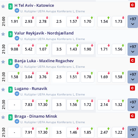
H Tel Aviv - Katowice
3
U. Kulüpler UEFA Avrupa Konferans L, Eleme
+97
21:00
1.91
2.93
2.78
2.5
1.57
1.70
1.54
1.73
Valur Reykjavik - Nordsjælland
3
U. Kulüpler UEFA Avrupa Konferans L, Eleme
+97
21:30
9.08
5.42
1.07
3.5
1.43
1.90
1.71
1.56
Banja Luka - Maxline Rogachev
3
U. Kulüpler UEFA Avrupa Konferans L, Eleme
+97
21:30
1.58
3.04
3.76
2.5
1.51
1.78
1.69
1.58
Lugano - Runavik
3
U. Kulüpler UEFA Avrupa Konferans L, Eleme
+97
21:30
-
7.83
17.30
3.5
1.56
1.72
2.14
1.32
Braga - Dinamo Minsk
3
U. Kulüpler UEFA Avrupa Konferans L, Eleme
+97
21:30
-
7.91
17.30
3.5
1.46
1.85
2.47
1.22