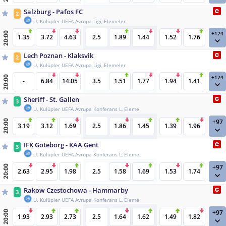
Salzburg - Pafos FC
2
U. Kulüpler UEFA Avrupa Ligi, Elemeler
+124
20:00
1.35
3.72
4.63
2.5
1.89
1.44
1.52
1.76
Lech Poznan - Klaksvik
2
U. Kulüpler UEFA Avrupa Ligi, Elemeler
+124
20:00
-
6.84
14.05
3.5
1.51
1.77
1.94
1.41
Sheriff - St. Gallen
3
U. Kulüpler UEFA Avrupa Konferans L, Eleme
+97
20:00
3.19
3.12
1.69
2.5
1.86
1.45
1.39
1.96
IFK Göteborg - KAA Gent
3
U. Kulüpler UEFA Avrupa Konferans L, Eleme
+97
20:00
2.63
2.95
1.98
2.5
1.58
1.69
1.53
1.74
Rakow Czestochowa - Hammarby
3
U. Kulüpler UEFA Avrupa Konferans L, Eleme
+97
20:00
1.93
2.93
2.73
2.5
1.64
1.62
1.49
1.82