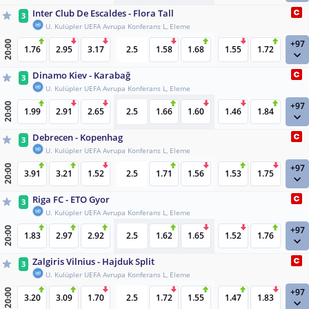
Inter Club De Escaldes - Flora Tall
3
U. Kulüpler UEFA Avrupa Konferans L, Eleme
+97
20:00
1.76
2.95
3.17
2.5
1.58
1.68
1.55
1.72
Dinamo Kiev - Karabağ
3
U. Kulüpler UEFA Avrupa Konferans L, Eleme
+97
20:00
1.99
2.91
2.65
2.5
1.66
1.60
1.46
1.84
Debrecen - Kopenhag
3
U. Kulüpler UEFA Avrupa Konferans L, Eleme
+97
20:00
3.91
3.21
1.52
2.5
1.71
1.56
1.53
1.75
Riga FC - ETO Gyor
3
U. Kulüpler UEFA Avrupa Konferans L, Eleme
+97
20:00
1.83
2.97
2.92
2.5
1.62
1.65
1.52
1.76
Zalgiris Vilnius - Hajduk Split
3
U. Kulüpler UEFA Avrupa Konferans L, Eleme
+97
20:00
3.20
3.09
1.70
2.5
1.72
1.55
1.47
1.83