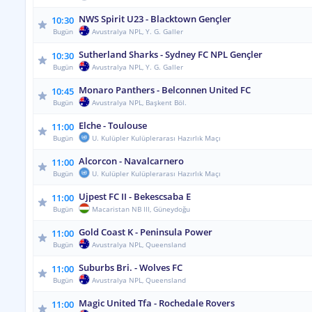
NWS Spirit U23 - Blacktown Gençler
10:30
Bugün
Avustralya NPL, Y. G. Galler
Sutherland Sharks - Sydney FC NPL Gençler
10:30
Bugün
Avustralya NPL, Y. G. Galler
Monaro Panthers - Belconnen United FC
10:45
Bugün
Avustralya NPL, Başkent Böl.
Elche - Toulouse
11:00
Bugün
U. Kulüpler Kulüplerarası Hazırlık Maçı
Alcorcon - Navalcarnero
11:00
Bugün
U. Kulüpler Kulüplerarası Hazırlık Maçı
Ujpest FC II - Bekescsaba E
11:00
Bugün
Macaristan NB III, Güneydoğu
Gold Coast K - Peninsula Power
11:00
Bugün
Avustralya NPL, Queensland
Suburbs Bri. - Wolves FC
11:00
Bugün
Avustralya NPL, Queensland
Magic United Tfa - Rochedale Rovers
11:00