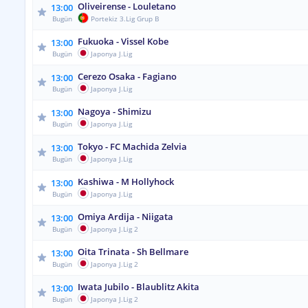
Oliveirense - Louletano
13:00
Bugün
Portekiz 3.Lig Grup B
Fukuoka - Vissel Kobe
13:00
Bugün
Japonya J.Lig
Cerezo Osaka - Fagiano
13:00
Bugün
Japonya J.Lig
Nagoya - Shimizu
13:00
Bugün
Japonya J.Lig
Tokyo - FC Machida Zelvia
13:00
Bugün
Japonya J.Lig
Kashiwa - M Hollyhock
13:00
Bugün
Japonya J.Lig
Omiya Ardija - Niigata
13:00
Bugün
Japonya J.Lig 2
Oita Trinata - Sh Bellmare
13:00
Bugün
Japonya J.Lig 2
Iwata Jubilo - Blaublitz Akita
13:00
Bugün
Japonya J.Lig 2