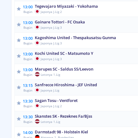
Tegevajaro Miyazaki - Yokohama
13:00
Bugün
Japonya J.Lig 2
Gainare Tottori - FC Osaka
13:00
Bugün
Japonya J.Lig 3
Kagoshima United - Thespakusatsu Gunma
13:00
Bugün
Japonya J.Lig 3
Kochi United SC - Matsumoto Y
13:00
Bugün
Japonya J.Lig 3
Marupes SC - Saldus SS/Leevon
13:00
Bugün
Letonya 1.Lig
Sanfrecce Hiroshima - JEF United
13:15
Bugün
Japonya J.Lig
Sagan Tosu - Ventforet
13:30
Bugün
Japonya J.Lig 2
Skanstes SK - Rezeknes Fa/Bjss
13:30
Bugün
Letonya 1.Lig
Darmstadt 98 - Holstein Kiel
14:00
Bugün
Almanya 2. Bundesliga