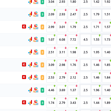
3.04
2.93
1.80
2.5
1.42
1.92
3
2.09
2.93
2.47
2.5
1.79
1.51
3
2.99
3.01
1.79
2.5
1.71
1.57
2
1.07
6.08
7.72
4.5
1.55
1.73
3
2.51
3.11
1.98
2.5
1.95
1.40
2
3.09
2.98
1.76
2.5
1.46
1.85
2
2.53
2.79
2.12
2.5
1.46
1.84
2
4.46
3.69
1.37
2.5
1.96
1.40
3
1.74
2.79
3.43
2.5
1.44
1.89
3