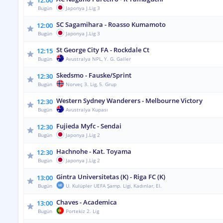
12:00
Bugün
Japonya J.Lig 3
SC Sagamihara - Roasso Kumamoto
12:00
Bugün
Japonya J.Lig 3
St George City FA - Rockdale Ct
12:15
Bugün
Avustralya NPL, Y. G. Galler
Skedsmo - Fauske/Sprint
12:30
Bugün
Norveç 3. Lig, 5. Grup
Western Sydney Wanderers - Melbourne Victory
12:30
Bugün
Avustralya Kupası
Fujieda Myfc - Sendai
12:30
Bugün
Japonya J.Lig 2
Hachnohe - Kat. Toyama
12:30
Bugün
Japonya J.Lig 2
Gintra Universitetas (K) - Riga FC (K)
13:00
Bugün
U. Kulüpler UEFA Şamp. Ligi, Kadınlar, El.
Chaves - Academica
13:00
Bugün
Portekiz 2. Lig