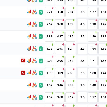
2.21
3.50
2.04
3.5
1.77
1.51
3
2.67
3.68
1.73
4.5
1.38
1.99
3
1.31
4.27
4.39
4.5
1.49
1.81
3
1.72
2.98
3.24
2.5
1.64
1.62
3
2.03
2.95
2.53
2.5
1.71
1.56
3
1.90
3.09
2.66
2.5
1.88
1.44
3
1.57
3.46
3.33
3.5
1.48
1.82
3
1.57
3.68
3.17
3.5
1.77
1.51
3