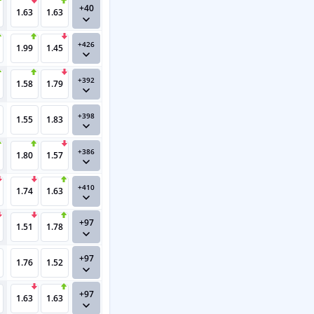
+40
1.63
1.63
+426
1.99
1.45
+392
1.58
1.79
+398
1.55
1.83
+386
1.80
1.57
+410
1.74
1.63
+97
1.51
1.78
+97
1.76
1.52
+97
1.63
1.63