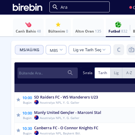
C
Canlı Bahis
48
Bültenim
0
Altın Oran
135
Futbol
832
B
C
MS/AÜ/KG
MBS
Lig ve Tarih Seç
Görünüm Şekli:
Bülten Genişliği:
Metin Boyutu:
Oran Düşerse:
Normal
Geniş
Küçük
Aa
Oval
Kare
Sırala
Tarih
Lig
A-Z
Norma
Aa
Oran Yükselirse:
Aa
Varsa
Görünüm Yoğunluğu:
Aa
Büyü
Normal
Yüksek
Misli:
SD Raiders FC - WS Wanderers U23
10:00
Bugün
Avustralya NPL, Y. G. Galler
Uyarı:
Hemen oyna tercihi secildiginde orana tiklan
Manly United Gençler - Marconi Stal
10:00
Bugün
Avustralya NPL, Y. G. Galler
Canberra FC - O Connor Knights FC
10:30
Bugün
Avustralya NPL, Başkent Böl.