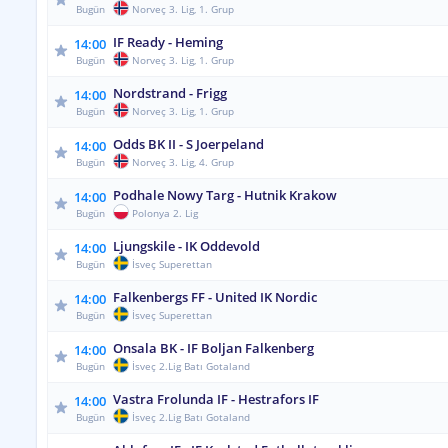
Bugün
Norveç 3. Lig, 1. Grup
IF Ready - Heming
14:00
Bugün
Norveç 3. Lig, 1. Grup
Nordstrand - Frigg
14:00
Bugün
Norveç 3. Lig, 1. Grup
Odds BK II - S Joerpeland
14:00
Bugün
Norveç 3. Lig, 4. Grup
Podhale Nowy Targ - Hutnik Krakow
14:00
Bugün
Polonya 2. Lig
Ljungskile - IK Oddevold
14:00
Bugün
İsveç Superettan
Falkenbergs FF - United IK Nordic
14:00
Bugün
İsveç Superettan
Onsala BK - IF Boljan Falkenberg
14:00
Bugün
İsveç 2.Lig Batı Gotaland
Vastra Frolunda IF - Hestrafors IF
14:00
Bugün
İsveç 2.Lig Batı Gotaland