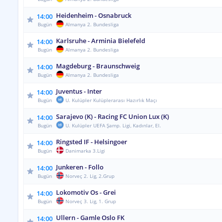
Heidenheim - Osnabruck
14:00
Bugün
Almanya 2. Bundesliga
Karlsruhe - Arminia Bielefeld
14:00
Bugün
Almanya 2. Bundesliga
Magdeburg - Braunschweig
14:00
Bugün
Almanya 2. Bundesliga
Juventus - Inter
14:00
Bugün
U. Kulüpler Kulüplerarası Hazırlık Maçı
Sarajevo (K) - Racing FC Union Lux (K)
14:00
Bugün
U. Kulüpler UEFA Şamp. Ligi, Kadınlar, El.
Ringsted IF - Helsingoer
14:00
Bugün
Danimarka 3.Ligi
Junkeren - Follo
14:00
Bugün
Norveç 2. Lig, 2.Grup
Lokomotiv Os - Grei
14:00
Bugün
Norveç 3. Lig, 1. Grup
Ullern - Gamle Oslo FK
14:00