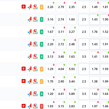
2.26
2.79
2.35
2.5
1.49
1.81
2
3.16
2.74
1.84
2.5
1.43
1.90
3
1.67
3.11
3.27
2.5
1.76
1.52
3
2.20
2.72
2.48
2.5
1.43
1.91
3
3.13
3.40
1.63
3.5
1.41
1.93
3
1.29
4.04
5.93
2.5
1.78
1.59
2
1.70
2.90
3.44
2.5
1.38
1.99
2
1.20
4.41
5.89
3.5
1.62
1.64
3
1.93
3.15
2.83
2.5
1.97
1.46
1