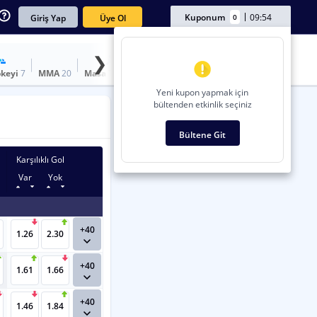
Kuponum
09:54
0
Üye Ol
Giriş Yap
❯
keyi
7
MMA
20
Masa Tenisi
4
Amerikan Futbolu
2
Uzun Vadeliler
Yeni kupon yapmak için
bültenden etkinlik seçiniz
Bültene Git
Seçimi Temizle
Karşılıklı Gol
Var
Yok
+40
1.26
2.30
l edilemez
.
+40
1.61
1.66
+40
1.46
1.84