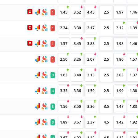
1.45
3.62
4.45
2.5
1.97
1.46
1
2.34
3.30
2.17
2.5
2.12
1.39
1
1.57
3.45
3.83
2.5
1.98
1.46
1
2.50
3.26
2.07
2.5
1.80
1.57
1
1.63
3.40
3.13
2.5
2.03
1.37
3
3.33
3.36
1.59
2.5
1.99
1.38
3
1.56
3.50
3.36
3.5
1.47
1.83
3
1.89
3.67
2.37
4.5
1.42
1.92
3
3.67
4.03
1.42
4.5
1.43
1.91
3