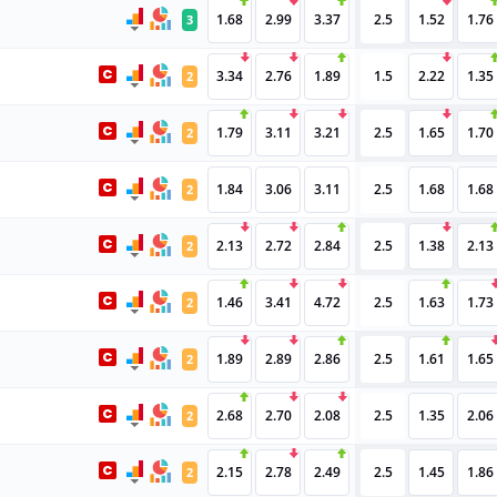
1.68
2.99
3.37
2.5
1.52
1.76
3
3.34
2.76
1.89
1.5
2.22
1.35
2
1.79
3.11
3.21
2.5
1.65
1.70
2
1.84
3.06
3.11
2.5
1.68
1.68
2
2.13
2.72
2.84
2.5
1.38
2.13
2
1.46
3.41
4.72
2.5
1.63
1.73
2
1.89
2.89
2.86
2.5
1.61
1.65
2
2.68
2.70
2.08
2.5
1.35
2.06
2
2.15
2.78
2.49
2.5
1.45
1.86
2