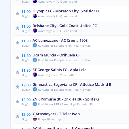
Bugün
Avustralya NPL, Queensland
Olympic FC - Moreton City Excelsior FC
11:00
Bugün
Avustralya NPL, Queensland
Brisbane City - Gold Coast United FC
11:00
Bugün
Avustralya NPL, Queensland
AC Lumezzane - AC Crema 1908
11:30
Bugün
U. Kulüpler Kulüplerarası Hazırlık Maçı
Ucam Murcia - Orihuela CF
11:30
Bugün
U. Kulüpler Kulüplerarası Hazırlık Maçı
ST George Saints FC - Apia Leic
11:30
Bugün
Avustralya NPL, Y. G. Galler
Gimnastica Segoviana CF - Atletico Madrid B
12:00
Bugün
U. Kulüpler Kulüplerarası Hazırlık Maçı
ZNK Pomurje (K) - Znk Hajduk Split (K)
12:00
Bugün
U. Kulüpler UEFA Şamp. Ligi, Kadınlar, El.
Y Krasnoyars - T.Telec Ivan
12:00
Bugün
Rusya Ulusal Ligi
AC Nagano Parceiro - R Yamaguchi