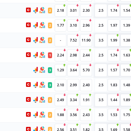
2.18
3.01
2.30
2.5
1.74
1.54
2
1.77
3.10
2.96
2.5
1.97
1.39
2
-
7.52
11.90
3.5
1.99
1.38
2
2.24
2.98
2.44
2.5
1.74
1.63
1
1.29
3.64
5.70
2.5
1.57
1.70
3
2.10
2.99
2.40
2.5
1.83
1.48
3
2.49
3.34
1.91
3.5
1.44
1.89
2
1.88
3.56
2.43
3.5
1.53
1.75
2
2.56
3.51
1.82
3.5
1.69
1.58
2