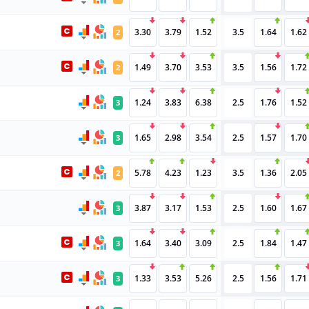
3.30
3.79
1.52
3.5
1.64
1.62
2
1.49
3.70
3.53
3.5
1.56
1.72
2
1.24
3.83
6.38
2.5
1.76
1.52
3
1.65
2.98
3.54
2.5
1.57
1.70
3
5.78
4.23
1.23
3.5
1.36
2.05
2
3.87
3.17
1.53
2.5
1.60
1.67
3
1.64
3.40
3.09
2.5
1.84
1.47
3
1.33
3.53
5.26
2.5
1.56
1.71
3