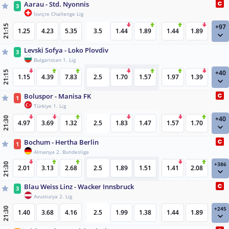
Aarau - Std. Nyonnis
3
İsviçre Challenge Lig
+97
21:15
1.25
4.23
5.35
3.5
1.44
1.89
1.44
1.89
Levski Sofya - Loko Plovdiv
3
Bulgaristan 1. Lig
+40
21:15
1.15
4.39
7.83
2.5
1.70
1.57
1.97
1.39
Boluspor - Manisa FK
1
Türkiye 1. Lig
+40
21:30
4.97
3.69
1.32
2.5
1.83
1.47
1.57
1.70
Bochum - Hertha Berlin
1
Almanya 2. Bundesliga
+386
21:30
2.01
3.13
2.68
2.5
1.89
1.51
1.41
2.08
Blau Weiss Linz - Wacker Innsbruck
3
Avusturya 2. Lig
+245
21:30
1.40
3.68
4.16
2.5
1.99
1.38
1.44
1.89