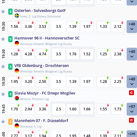
Osterlen - Solvesborgs GoIF
3
İsveç 2. Lig Güney Götaland
+40
19:30
1.56
3.36
3.53
3.5
1.39
1.97
1.33
2.12
Hannover 96 II - Hannoverscher SC
3
Almanya Amatör Bölgesel Lig Kuzey
+40
19:30
1.28
4.28
4.74
3.5
1.76
1.52
1.25
2.38
VfB Oldenburg - Drochtersen
3
Almanya Amatör Bölgesel Lig Kuzey
+40
19:30
1.95
3.20
2.50
3.5
1.39
1.97
1.28
2.25
Slavia Mozyr - FC Dnepr Mogilev
3
Belarus Premier Lig
+97
19:45
1.70
2.94
3.36
2.5
1.60
1.66
1.55
1.73
Mannheim 07 - F. Düsseldorf
2
Almanya 3. Lig
+245
20:00
2.77
3.17
1.94
2.5
1.95
1.48
1.39
2.11