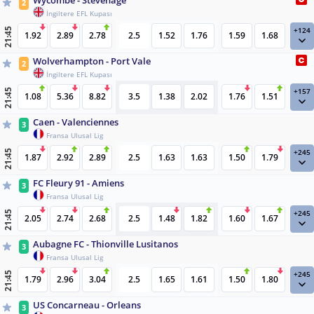
Wycombe - Stevenage
2
İngiltere EFL Kupası
+124
21:45
1.92
2.89
2.78
2.5
1.52
1.76
1.59
1.68
Wolverhampton - Port Vale
2
İngiltere EFL Kupası
+157
21:45
1.08
5.36
8.82
3.5
1.38
2.02
1.76
1.51
Caen - Valenciennes
3
Fransa Ulusal Lig
+245
21:45
1.87
2.92
2.89
2.5
1.63
1.63
1.50
1.79
FC Fleury 91 - Amiens
3
Fransa Ulusal Lig
+245
21:45
2.05
2.74
2.68
2.5
1.48
1.82
1.60
1.67
Aubagne FC - Thionville Lusitanos
3
Fransa Ulusal Lig
+245
21:45
1.79
2.96
3.04
2.5
1.65
1.61
1.50
1.80
US Concarneau - Orleans
3