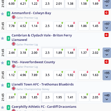
+97
21:45
6.00
4.21
1.22
2.5
2.01
1.38
1.58
1.69
Ammanford - Colwyn Bay
3
Galler Premier Lig
+97
21:45
7.78
4.52
1.14
2.5
1.82
1.48
1.86
1.45
Cambrian & Clydach Vale - Briton Ferry
3
Llansawel
Galler Premier Lig
+97
21:45
2.44
3.18
2.00
2.5
1.89
1.44
1.37
2.02
TNS - Haverfordwest County
3
Galler Premier Lig
+95
21:45
1.12
4.96
7.89
3.5
1.42
1.92
1.63
1.63
Llanelli Town AFC - Trethomas Bluebirds
3
Galler Championship Güney
+40
21:45
2.61
3.30
1.85
2.5
1.95
1.41
1.36
2.05
Caerphilly Athletic FC - Cardiff Draconians
3