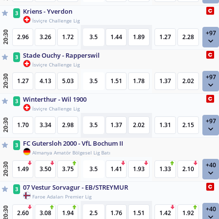
Kriens - Yverdon
3
İsviçre Challenge Lig
+97
20:30
2.96
3.26
1.72
3.5
1.44
1.89
1.27
2.28
Stade Ouchy - Rapperswil
3
İsviçre Challenge Lig
+97
20:30
1.27
4.13
5.03
3.5
1.51
1.78
1.37
2.02
Winterthur - Wil 1900
3
İsviçre Challenge Lig
+97
20:30
1.70
3.34
2.98
3.5
1.37
2.02
1.31
2.15
FC Gutersloh 2000 - VfL Bochum II
3
Almanya Amatör Bölgesel Lig Batı
+40
20:30
1.49
3.50
3.75
3.5
1.41
1.93
1.33
2.10
07 Vestur Sorvagur - EB/STREYMUR
3
Faroe Adaları Premier Lig
+40
20:30
2.60
3.08
1.94
2.5
1.76
1.51
1.42
1.92