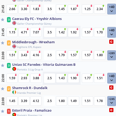
Galler Championship Güney
+40
21:45
2.66
3.30
1.83
3.5
1.45
1.87
1.25
2.34
Caerau Ely FC - Ynyshir Albions
3
Galler Championship Güney
+40
21:45
1.15
4.71
7.07
3.5
1.42
1.92
1.57
1.70
Middlesbrough - Wrexham
2
İngiltere EFL Kupası
+289
22:00
1.51
3.43
4.16
2.5
1.79
1.57
1.57
1.80
Uniao SC Paredes - Vitoria Guimaraes B
3
Portekiz 3.Lig Grup A
+40
22:00
1.59
2.93
3.88
2.5
1.43
1.90
1.77
1.51
Shamrock R - Dundalk
2
İrlanda Premier Lig
+245
22:00
1.45
3.39
4.12
2.5
1.80
1.49
1.51
1.78
Estoril Praia - Famalicao
1
Portekiz Premier Lig