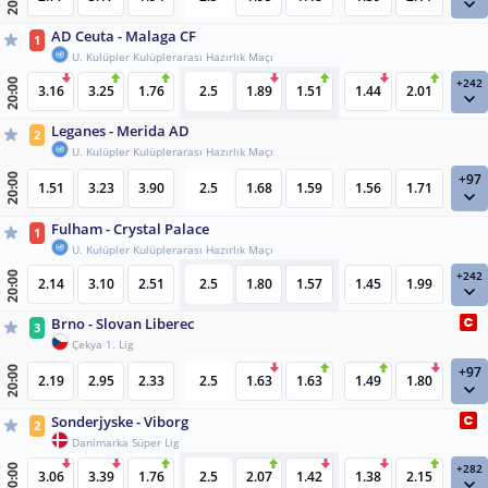
AD Ceuta - Malaga CF
1
U. Kulüpler Kulüplerarası Hazırlık Maçı
+242
20:00
3.16
3.25
1.76
2.5
1.89
1.51
1.44
2.01
Leganes - Merida AD
2
U. Kulüpler Kulüplerarası Hazırlık Maçı
+97
20:00
1.51
3.23
3.90
2.5
1.68
1.59
1.56
1.71
Fulham - Crystal Palace
1
U. Kulüpler Kulüplerarası Hazırlık Maçı
+242
20:00
2.14
3.10
2.51
2.5
1.80
1.57
1.45
1.99
Brno - Slovan Liberec
3
Çekya 1. Lig
+97
20:00
2.19
2.95
2.33
2.5
1.63
1.63
1.49
1.80
Sonderjyske - Viborg
2
Danimarka Süper Lig
+282
20:00
3.06
3.39
1.76
2.5
2.07
1.42
1.38
2.15