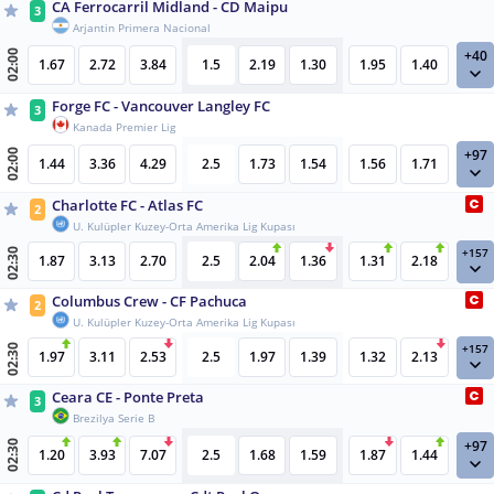
CA Ferrocarril Midland - CD Maipu
3
Arjantin Primera Nacional
+40
02:00
1.67
2.72
3.84
1.5
2.19
1.30
1.95
1.40
Forge FC - Vancouver Langley FC
3
Kanada Premier Lig
+97
02:00
1.44
3.36
4.29
2.5
1.73
1.54
1.56
1.71
Charlotte FC - Atlas FC
2
U. Kulüpler Kuzey-Orta Amerika Lig Kupası
+157
02:30
1.87
3.13
2.70
2.5
2.04
1.36
1.31
2.18
Columbus Crew - CF Pachuca
2
U. Kulüpler Kuzey-Orta Amerika Lig Kupası
+157
02:30
1.97
3.11
2.53
2.5
1.97
1.39
1.32
2.13
Ceara CE - Ponte Preta
3
Brezilya Serie B
+97
02:30
1.20
3.93
7.07
2.5
1.68
1.59
1.87
1.44