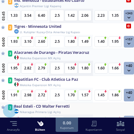
Ind. Mendoza - Estudiantes Río Cuarto
2
Arjantin Premier Ligi Kapanış
+343
03:45
1.33
3.54
6.40
2.5
1.42
2.06
2.23
1.35
Tigres - Minnesota United
2
U. Kulüpler Kuzey-Orta Amerika Lig Kupası
+157
04:00
1.93
3.10
2.60
2.5
1.80
1.49
1.40
1.95
Alacranes de Durango - Piratas Veracruz
3
Meksika Expansion MX Açılış
+40
04:00
1.95
2.82
2.79
2.5
1.50
1.80
1.60
1.66
Tepatitlan FC - Club Atletico La Paz
3
Meksika Expansion MX Açılış
+40
04:00
1.91
2.98
2.72
2.5
1.70
1.57
1.45
1.86
Real Esteli - CD Walter Ferretti
3
Nikaragua Primera Ligi Açılış
+40
04:00
1.24
3.83
6.45
2.5
1.76
1.52
1.73
1.55
0.00
Kuponum
Anasayfa
Bülten
Kuponlarım
Sosyal
Metapan - CD Aguila