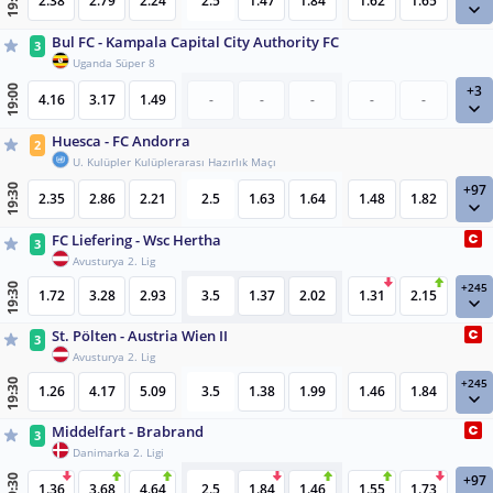
19:00
2.38
2.79
2.24
2.5
1.47
1.84
1.62
1.65
Bul FC - Kampala Capital City Authority FC
3
Uganda Süper 8
+3
19:00
4.16
3.17
1.49
-
-
-
-
-
Huesca - FC Andorra
2
U. Kulüpler Kulüplerarası Hazırlık Maçı
+97
19:30
2.35
2.86
2.21
2.5
1.63
1.64
1.48
1.82
FC Liefering - Wsc Hertha
3
Avusturya 2. Lig
+245
19:30
1.72
3.28
2.93
3.5
1.37
2.02
1.31
2.15
St. Pölten - Austria Wien II
3
Avusturya 2. Lig
+245
19:30
1.26
4.17
5.09
3.5
1.38
1.99
1.46
1.84
Middelfart - Brabrand
3
Danimarka 2. Ligi
+97
19:30
1.36
3.68
4.64
2.5
1.84
1.46
1.55
1.73