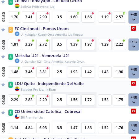
Cd Real Tomayapo - Cdt Real Oruro
3
Bolivya Profesyonel Lig
+40
02:30
1.70
3.41
2.90
3.5
1.60
1.66
1.19
2.57
FC Cincinnati - Pumas Unam
2
U. Kulüpler Kuzey-Orta Amerika Lig Kupası
+157
03:00
1.81
3.29
2.72
3.5
1.39
1.97
1.29
2.22
Meksika U21 - Venezuela U21
3
U. Gençler U21 Orta Amerika Karayip Oyun.
+40
03:00
1.48
3.46
3.81
2.5
1.93
1.42
1.43
1.90
LDU Quito - Independiente Del Valle
3
Ekvador Pro Lig, İlk Etap
+40
03:00
2.29
2.83
2.29
2.5
1.56
1.72
1.53
1.75
CD Universidad Catolica - Cobresal
3
Şili Premier Lig
+40
03:30
1.14
4.84
6.93
3.5
1.47
1.83
1.52
1.76