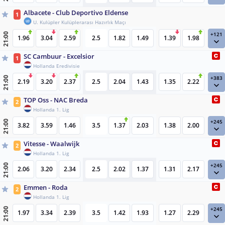
Albacete - Club Deportivo Eldense
1
U. Kulüpler Kulüplerarası Hazırlık Maçı
+121
21:00
1.96
3.04
2.59
2.5
1.82
1.49
1.39
1.98
SC Cambuur - Excelsior
1
Hollanda Eredivisie
+383
21:00
2.19
3.20
2.37
2.5
2.04
1.43
1.35
2.22
TOP Oss - NAC Breda
2
Hollanda 1. Lig
+245
21:00
3.82
3.59
1.46
3.5
1.37
2.03
1.38
2.00
Vitesse - Waalwijk
2
Hollanda 1. Lig
+245
21:00
2.06
3.20
2.34
2.5
2.02
1.37
1.31
2.17
Emmen - Roda
2
Hollanda 1. Lig
+245
21:00
1.97
3.34
2.39
3.5
1.42
1.93
1.27
2.29