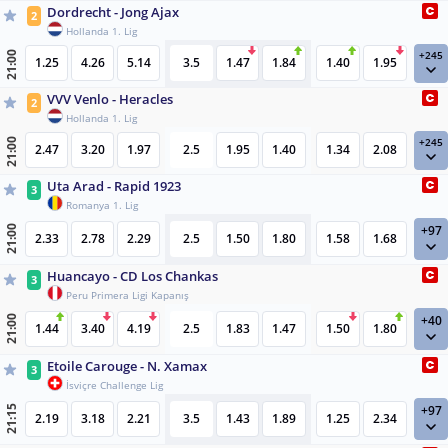
Dordrecht - Jong Ajax
2
Hollanda 1. Lig
+245
21:00
1.25
4.26
5.14
3.5
1.47
1.84
1.40
1.95
VVV Venlo - Heracles
2
Hollanda 1. Lig
+245
21:00
2.47
3.20
1.97
2.5
1.95
1.40
1.34
2.08
Uta Arad - Rapid 1923
3
Romanya 1. Lig
+97
21:00
2.33
2.78
2.29
2.5
1.50
1.80
1.58
1.68
Huancayo - CD Los Chankas
3
Peru Primera Ligi Kapanış
+40
21:00
1.44
3.40
4.19
2.5
1.83
1.47
1.50
1.80
Etoile Carouge - N. Xamax
3
İsviçre Challenge Lig
+97
21:15
2.19
3.18
2.21
3.5
1.43
1.89
1.25
2.34