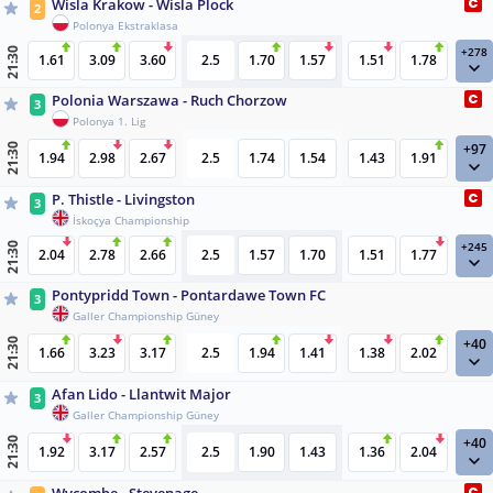
Wisla Krakow - Wisla Plock
2
Polonya Ekstraklasa
+278
21:30
1.61
3.09
3.60
2.5
1.70
1.57
1.51
1.78
Polonia Warszawa - Ruch Chorzow
3
Polonya 1. Lig
+97
21:30
1.94
2.98
2.67
2.5
1.74
1.54
1.43
1.91
P. Thistle - Livingston
3
İskoçya Championship
+245
21:30
2.04
2.78
2.66
2.5
1.57
1.70
1.51
1.77
Pontypridd Town - Pontardawe Town FC
3
Galler Championship Güney
+40
21:30
1.66
3.23
3.17
2.5
1.94
1.41
1.38
2.02
Afan Lido - Llantwit Major
3
Galler Championship Güney
+40
21:30
1.92
3.17
2.57
2.5
1.90
1.43
1.36
2.04