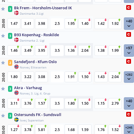
Bk Frem - Horsholm-Usserod IK
3
Danimarka 3.Ligi
+40
20:00
1.47
3.41
3.98
2.5
1.95
1.40
1.42
1.92
B93 Kopenhag - Roskilde
3
Danimarka 2. Ligi
+97
20:00
1.46
3.49
3.95
3.5
1.36
2.04
1.38
1.99
Sandefjord - Kfum Oslo
2
Norveç Eliteserien
+282
20:00
1.80
3.22
3.08
2.5
1.91
1.50
1.43
2.04
Akra - Varhaug
3
Norveç 3. Lig, 4. Grup
+40
20:00
3.11
3.76
1.57
3.5
1.80
1.50
1.15
2.79
Ostersunds FK - Sundsvall
3
İsveç Superettan
+245
20:00
1.27
3.78
5.81
2.5
1.68
1.59
1.76
1.52