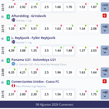
+378
22:15
2.61
2.92
2.15
2.5
1.66
1.70
1.52
1.87
Afturelding - Grindavik
3
İzlanda 1. Lig
+40
22:15
1.20
4.71
5.51
3.5
1.63
1.63
1.34
2.08
L. Reykjavik - Fylkir Reykjavik
3
İzlanda 1. Lig
+40
22:15
4.39
3.88
1.35
3.5
1.44
1.88
1.37
2.03
Panama U21 - Kolombiya U21
3
U. Gençler U21 Orta Amerika Karayip Oyun.
+40
23:00
6.35
4.21
1.20
2.5
1.96
1.39
1.63
1.64
Comerciantes Unidos - Cusco FC
3
Peru Primera Ligi Kapanış
+40
23:15
2.31
2.80
2.30
2.5
1.56
1.72
1.53
1.75
08 Ağustos 2026 Cumartesi