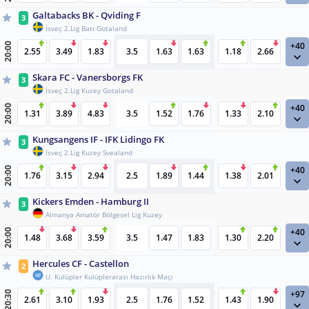
Galtabacks BK - Qviding F
3
İsveç 2.Lig Batı Gotaland
+40
20:00
2.55
3.49
1.83
3.5
1.63
1.63
1.18
2.66
Skara FC - Vanersborgs FK
3
İsveç 2.Lig Kuzey Gotaland
+40
20:00
1.31
3.89
4.83
3.5
1.52
1.76
1.33
2.10
Kungsangens IF - IFK Lidingo FK
3
İsveç 2.Lig Kuzey Svealand
+40
20:00
1.76
3.15
2.94
2.5
1.89
1.44
1.38
2.01
Kickers Emden - Hamburg II
3
Almanya Amatör Bölgesel Lig Kuzey
+40
20:00
1.48
3.68
3.59
3.5
1.47
1.83
1.30
2.20
Hercules CF - Castellon
2
U. Kulüpler Kulüplerarası Hazırlık Maçı
+97
20:30
2.61
3.10
1.93
2.5
1.76
1.52
1.43
1.90