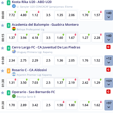
Kosta Rika U20 - ABD U20
3
U. Gençler U20 CONCACAF Şampiyonası Eleme
+40
00:00
7.72
4.80
1.12
3.5
1.35
2.06
1.70
1.57
Academia del Balompie - Guabira Montero
3
Bolivya Profesyonel Lig
+40
00:15
1.37
3.94
4.18
3.5
1.60
1.67
1.27
2.28
Cerro Largo FC - CA Juventud De Las Piedras
3
Uruguay Primera Ligi, Kapanış
+12
01:00
2.34
2.75
2.29
2.5
1.36
2.05
1.76
1.52
Rosario C - CA Aldosivi
2
Arjantin Premier Ligi Kapanış
+429
01:30
1.31
3.50
7.03
2.5
1.37
2.19
2.42
1.29
Operario - Sao Bernardo FC
3
Brezilya Serie B
+97
01:30
1.70
2.89
3.42
2.5
1.50
1.80
1.64
1.62