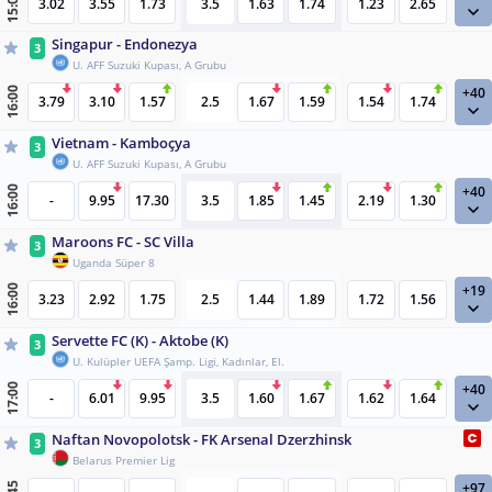
15:00
3.02
3.55
1.73
3.5
1.63
1.74
1.23
2.65
Singapur - Endonezya
3
U. AFF Suzuki Kupası, A Grubu
+40
16:00
3.79
3.10
1.57
2.5
1.67
1.59
1.54
1.74
Vietnam - Kamboçya
3
U. AFF Suzuki Kupası, A Grubu
+40
16:00
-
9.95
17.30
3.5
1.85
1.45
2.19
1.30
Maroons FC - SC Villa
3
Uganda Süper 8
+19
16:00
3.23
2.92
1.75
2.5
1.44
1.89
1.72
1.56
Servette FC (K) - Aktobe (K)
3
U. Kulüpler UEFA Şamp. Ligi, Kadınlar, El.
+40
17:00
-
6.01
9.95
3.5
1.60
1.67
1.62
1.64
Naftan Novopolotsk - FK Arsenal Dzerzhinsk
3
Belarus Premier Lig
+97