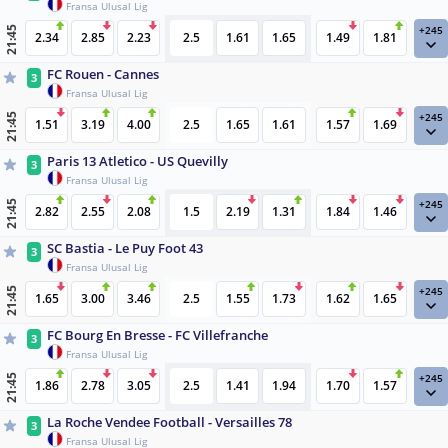
Fransa Ulusal Lig
+245
21:45
2.34
2.85
2.23
2.5
1.61
1.65
1.49
1.81
FC Rouen - Cannes
3
Fransa Ulusal Lig
+245
21:45
1.51
3.19
4.00
2.5
1.65
1.61
1.57
1.69
Paris 13 Atletico - US Quevilly
3
Fransa Ulusal Lig
+245
21:45
2.82
2.55
2.08
1.5
2.19
1.31
1.84
1.46
SC Bastia - Le Puy Foot 43
3
Fransa Ulusal Lig
+245
21:45
1.65
3.00
3.46
2.5
1.55
1.73
1.62
1.65
FC Bourg En Bresse - FC Villefranche
3
Fransa Ulusal Lig
+245
21:45
1.86
2.78
3.05
2.5
1.41
1.94
1.70
1.57
La Roche Vendee Football - Versailles 78
3
Fransa Ulusal Lig