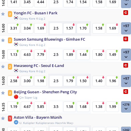
14:00
1.41
3.45
4.44
2.5
1.74
1.54
1.58
1.69
Yongin FC - Busan I Park
2
Güney Kore K-Lig 2
+97
14:00
3.31
3.04
1.69
2.5
1.57
1.70
1.58
1.69
Suwon Samsung Bluewings - Gimhae FC
2
Güney Kore K-Lig 2
+97
14:00
1.13
4.63
7.79
2.5
1.89
1.44
1.80
1.49
Hwaseong FC - Seoul E-Land
2
Güney Kore K-Lig 2
+97
14:00
2.58
3.00
1.98
2.5
1.79
1.50
1.40
1.96
Beijing Guoan - Shenzhen Peng City
2
Çin Süper Lig
+278
14:35
1.19
4.67
5.85
3.5
1.58
1.68
1.38
1.99
Aston Villa - Bayern Münih
1
U. Kulüpler Kulüplerarası Hazırlık Maçı
+242