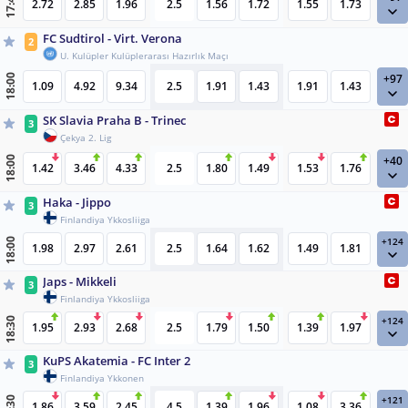
17:45
2.72
2.85
1.96
2.5
1.56
1.72
1.55
1.73
FC Sudtirol - Virt. Verona
2
U. Kulüpler Kulüplerarası Hazırlık Maçı
+97
18:00
1.09
4.92
9.34
2.5
1.91
1.43
1.91
1.43
SK Slavia Praha B - Trinec
3
Çekya 2. Lig
+40
18:00
1.42
3.46
4.33
2.5
1.80
1.49
1.53
1.76
Haka - Jippo
3
Finlandiya Ykkosliiga
+124
18:00
1.98
2.97
2.61
2.5
1.64
1.62
1.49
1.81
Japs - Mikkeli
3
Finlandiya Ykkosliiga
+124
18:30
1.95
2.93
2.68
2.5
1.79
1.50
1.39
1.97
KuPS Akatemia - FC Inter 2
3
Finlandiya Ykkonen
+121
1.86
3.59
2.45
4.5
1.39
1.96
1.08
3.36