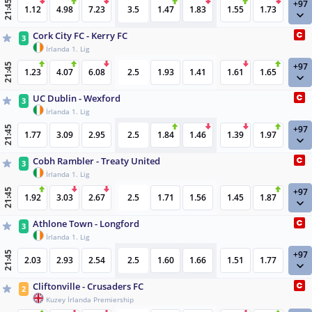
+97
21:45
1.12
4.98
7.23
3.5
1.47
1.83
1.55
1.73
Cork City FC - Kerry FC
3
İrlanda 1. Lig
+97
21:45
1.23
4.07
6.08
2.5
1.93
1.41
1.61
1.65
UC Dublin - Wexford
3
İrlanda 1. Lig
+97
21:45
1.77
3.09
2.95
2.5
1.84
1.46
1.39
1.97
Cobh Rambler - Treaty United
3
İrlanda 1. Lig
+97
21:45
1.92
3.03
2.67
2.5
1.71
1.56
1.45
1.87
Athlone Town - Longford
3
İrlanda 1. Lig
+97
21:45
2.03
2.93
2.54
2.5
1.60
1.66
1.51
1.77
Cliftonville - Crusaders FC
2
Kuzey İrlanda Premiership