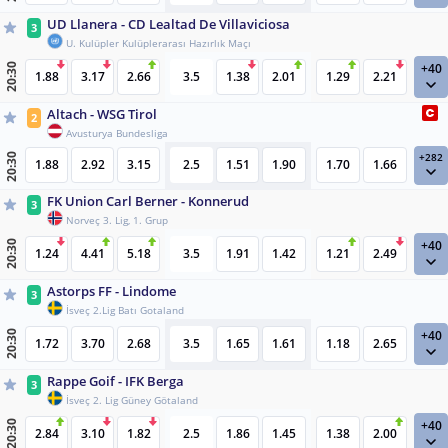
UD Llanera - CD Lealtad De Villaviciosa
3
U. Kulüpler Kulüplerarası Hazırlık Maçı
+40
20:30
1.88
3.17
2.66
3.5
1.38
2.01
1.29
2.21
Altach - WSG Tirol
2
Avusturya Bundesliga
+282
20:30
1.88
2.92
3.15
2.5
1.51
1.90
1.70
1.66
FK Union Carl Berner - Konnerud
3
Norveç 3. Lig, 1. Grup
+40
20:30
1.24
4.41
5.18
3.5
1.91
1.42
1.21
2.49
Astorps FF - Lindome
3
İsveç 2.Lig Batı Gotaland
+40
20:30
1.72
3.70
2.68
3.5
1.65
1.61
1.18
2.65
Rappe Goif - IFK Berga
3
İsveç 2. Lig Güney Götaland
+40
20:30
2.84
3.10
1.82
2.5
1.86
1.45
1.38
2.00