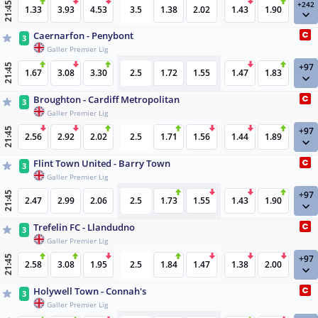
+242
21:45
1.33
3.93
4.53
3.5
1.38
2.02
1.43
1.90
Caernarfon - Penybont
3
Galler Premier Lig
+97
21:45
1.67
3.08
3.30
2.5
1.72
1.55
1.47
1.83
Broughton - Cardiff Metropolitan
3
Galler Premier Lig
+97
21:45
2.56
2.92
2.02
2.5
1.71
1.56
1.44
1.89
Flint Town United - Barry Town
3
Galler Premier Lig
+97
21:45
2.47
2.99
2.06
2.5
1.73
1.55
1.43
1.90
Trefelin FC - Llandudno
3
Galler Premier Lig
+97
21:45
2.58
3.08
1.95
2.5
1.84
1.47
1.38
2.00
Holywell Town - Connah's
3
Galler Premier Lig