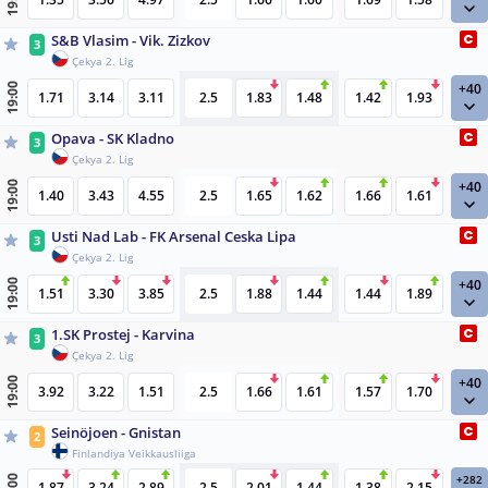
S&B Vlasim - Vik. Zizkov
3
Çekya 2. Lig
+40
19:00
1.71
3.14
3.11
2.5
1.83
1.48
1.42
1.93
Opava - SK Kladno
3
Çekya 2. Lig
+40
19:00
1.40
3.43
4.55
2.5
1.65
1.62
1.66
1.61
Usti Nad Lab - FK Arsenal Ceska Lipa
3
Çekya 2. Lig
+40
19:00
1.51
3.30
3.85
2.5
1.88
1.44
1.44
1.89
1.SK Prostej - Karvina
3
Çekya 2. Lig
+40
19:00
3.92
3.22
1.51
2.5
1.66
1.61
1.57
1.70
Seinöjoen - Gnistan
2
Finlandiya Veikkausliiga
+282
1.87
3.24
2.89
2.5
2.01
1.44
1.38
2.15