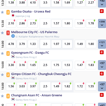
+40
13:30
1.38
3.88
4.10
3.5
1.58
1.69
1.27
2.27
Gamba Osaka - Urawa Red
2
Japonya J.Lig
+398
13:30
2.10
2.86
2.73
2.5
1.57
1.80
1.59
1.78
Melbourne City FC - US Palermo
1
U. Kulüpler Kulüplerarası Hazırlık Maçı
+121
14:00
4.78
3.79
1.33
2.5
1.97
1.39
1.49
1.80
Gyeongnam FC - Daegu FC
2
Güney Kore K-Lig 2
+97
14:00
3.30
3.16
1.65
2.5
1.75
1.53
1.47
1.83
Gimpo Citizen FC - Chungbuk Cheongju FC
2
Güney Kore K-Lig 2
+97
14:00
1.56
3.03
3.97
2.5
1.49
1.82
1.72
1.55
Chungnam Asan FC - Ansan Greene
2
Güney Kore K-Lig 2
+97