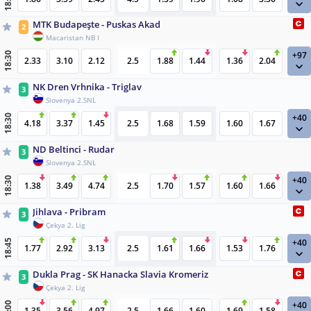
18:30
MTK Budapeşte - Puskas Akad
2
Macaristan NB I
+97
18:30
2.33
3.10
2.12
2.5
1.88
1.44
1.36
2.04
NK Dren Vrhnika - Triglav
3
Slovenya 2.SNL
+40
18:30
4.18
3.37
1.45
2.5
1.68
1.59
1.60
1.67
ND Beltinci - Rudar
3
Slovenya 2.SNL
+40
18:30
1.38
3.49
4.74
2.5
1.70
1.57
1.60
1.66
Jihlava - Pribram
3
Çekya 2. Lig
+40
18:45
1.77
2.92
3.13
2.5
1.61
1.66
1.53
1.76
Dukla Prag - SK Hanacka Slavia Kromeriz
3
Çekya 2. Lig
+40
19:00
1.35
3.56
4.97
2.5
1.66
1.60
1.69
1.58