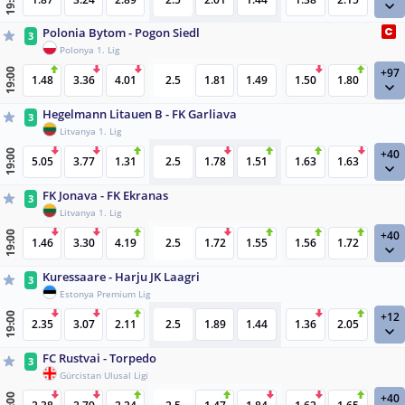
19:00
Polonia Bytom - Pogon Siedl
3
Polonya 1. Lig
+97
19:00
1.48
3.36
4.01
2.5
1.81
1.49
1.50
1.80
Hegelmann Litauen B - FK Garliava
3
Litvanya 1. Lig
+40
19:00
5.05
3.77
1.31
2.5
1.78
1.51
1.63
1.63
FK Jonava - FK Ekranas
3
Litvanya 1. Lig
+40
19:00
1.46
3.30
4.19
2.5
1.72
1.55
1.56
1.72
Kuressaare - Harju JK Laagri
3
Estonya Premium Lig
+12
19:00
2.35
3.07
2.11
2.5
1.89
1.44
1.36
2.05
FC Rustvai - Torpedo
3
Gürcistan Ulusal Ligi
+40