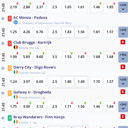
+245
21:45
2.19
2.88
2.37
2.5
1.65
1.61
1.46
1.85
AC Monza - Padova
1
U. Kulüpler Kulüplerarası Hazırlık Maçı
+242
21:45
1.25
4.20
6.76
2.5
1.83
1.56
1.81
1.57
Club Brugge - Kortrijk
1
Belçika Pro Lig
+382
21:45
1.09
5.85
9.60
3.5
1.53
1.85
1.68
1.68
Derry City - Sligo Rovers
2
İrlanda Premier Lig
+245
21:45
1.24
3.97
6.00
2.5
1.80
1.49
1.70
1.57
Galway U - Drogheda
2
İrlanda Premier Lig
+245
21:45
1.75
3.00
3.12
2.5
1.71
1.56
1.46
1.84
Bray Wanderers - Finn Harps
3
İrlanda 1. Lig