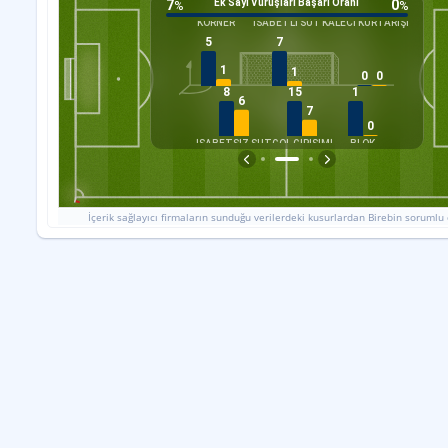
7
Ek Sayı Vuruşları Başarı Oranı
0
%
%
KORNER
İSABETLI SUT
KALECI KURTARIŞLARI
5
7
Erdi
0
1
1
0
0
8
15
1
6
7
0
İSABETSIZ ŞUT
GOL GIRIŞIMI
BLOK
İçerik sağlayıcı firmaların sunduğu verilerdeki kusurlardan Birebin sorumlu 