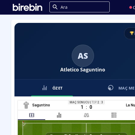
C
AS
Atletico Saguntino
ÖZET
MAÇ ME
MAÇ SONUCU
|
TOP.
2 : 3
Saguntino
La N
1
:
0