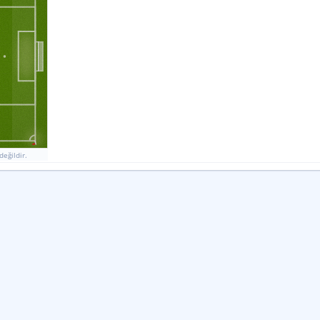
2
Kartlar
1
8
19
19
8
5
2
Fauller
Serbest
Ofsaytlar
Vuruşlar
değildir.