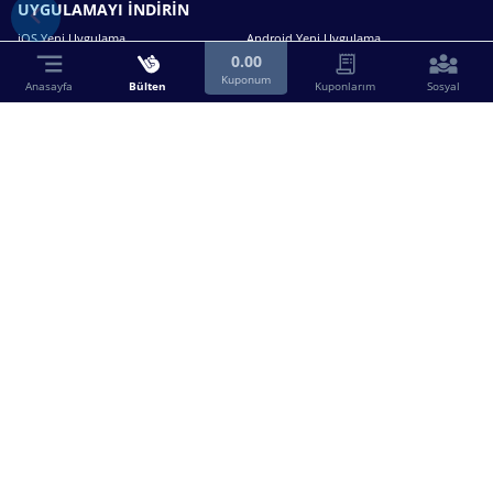
UYGULAMAYI İNDİRİN
iOS Yeni Uygulama
Android Yeni Uygulama
0.00
Kuponum
Anasayfa
Bülten
Kuponlarım
Sosyal
Bizimle iletişime geçin.
0216 630 63 83
destek@birebin.com
Spor Toto'nun yasal bayisi olan birebin.com’a
18 yaşından büyükler üye olabilir.
BİREBİN ŞANS OYUNLARI A.Ş.
Copyright © 2025