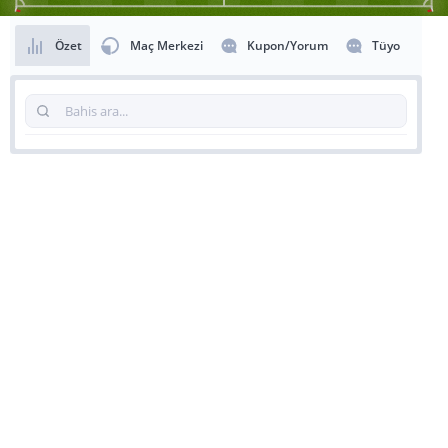
Özet
Maç Merkezi
Kupon/Yorum
Tüyo