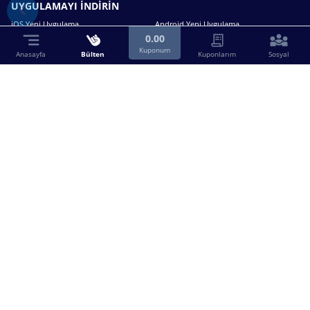
UYGULAMAYI İNDİRİN
iOS Yeni Uygulama
Android Yeni Uygulama
0.00
Kuponum
Anasayfa
Bülten
Kuponlarım
Sosyal
Bizimle iletişime geçin.
0216 630 63 83
destek@birebin.com
Spor Toto'nun yasal bayisi olan birebin.com’a
18 yaşından büyükler üye olabilir.
BİREBİN ŞANS OYUNLARI A.Ş.
Copyright © 2025