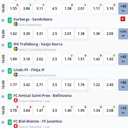
+40
16:00
1.55
3.86
3.11
4.5
1.38
2.01
1.11
3.10
Varbergs - Sandvikens
3
İsveç Superettan
+245
16:00
1.62
3.30
3.31
2.5
2.01
1.38
1.36
2.05
IFK Trelleborg - Vaxjo Norra
3
İsveç 2.Lig Güney Götaland
+40
16:00
1.89
3.16
2.62
2.5
1.78
1.51
1.42
1.92
Lindo FF - Fittja IF
3
İsveç 2.Lig Güney Svealand
+40
16:00
1.77
3.42
2.71
3.5
1.52
1.76
1.22
2.45
FC Amical Saint-Prex - Bellinzona
3
İsviçre Yükselme 1.Ligi
+19
16:00
3.70
3.64
1.47
3.5
1.40
1.95
1.34
2.08
FC Biel-Bienne - YF Juventus
3
İsviçre Yükselme 1.Ligi