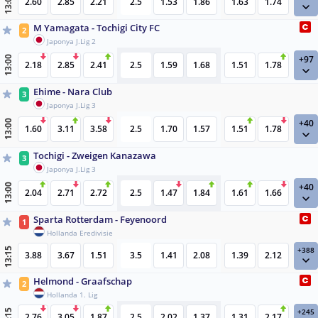
13:00
2.60
2.85
2.21
2.5
1.53
1.86
1.63
1.74
M Yamagata - Tochigi City FC
2
Japonya J.Lig 2
+97
13:00
2.18
2.85
2.41
2.5
1.59
1.68
1.51
1.78
Ehime - Nara Club
3
Japonya J.Lig 3
+40
13:00
1.60
3.11
3.58
2.5
1.70
1.57
1.51
1.78
Tochigi - Zweigen Kanazawa
3
Japonya J.Lig 3
+40
13:00
2.04
2.71
2.72
2.5
1.47
1.84
1.61
1.66
Sparta Rotterdam - Feyenoord
1
Hollanda Eredivisie
+388
13:15
3.88
3.67
1.51
3.5
1.41
2.08
1.39
2.12
Helmond - Graafschap
2
Hollanda 1. Lig
+245
2.76
3.05
1.87
2.5
2.02
1.37
1.31
2.17