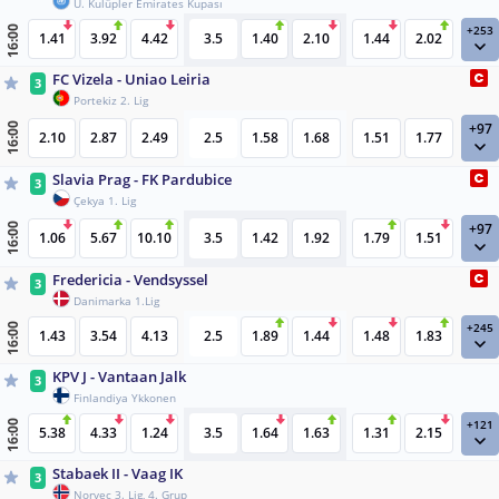
U. Kulüpler Emirates Kupası
+253
16:00
1.41
3.92
4.42
3.5
1.40
2.10
1.44
2.02
FC Vizela - Uniao Leiria
3
Portekiz 2. Lig
+97
16:00
2.10
2.87
2.49
2.5
1.58
1.68
1.51
1.77
Slavia Prag - FK Pardubice
3
Çekya 1. Lig
+97
16:00
1.06
5.67
10.10
3.5
1.42
1.92
1.79
1.51
Fredericia - Vendsyssel
3
Danimarka 1.Lig
+245
16:00
1.43
3.54
4.13
2.5
1.89
1.44
1.48
1.83
KPV J - Vantaan Jalk
3
Finlandiya Ykkonen
+121
16:00
5.38
4.33
1.24
3.5
1.64
1.63
1.31
2.15
Stabaek II - Vaag IK
3
Norveç 3. Lig, 4. Grup