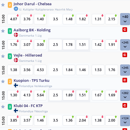
Johor Darul - Chelsea
2
U. Kulüpler Kulüplerarası Hazırlık Maçı
+40
15:00
4.07
3.76
1.40
3.5
1.48
1.82
1.31
2.15
Aalborg BK - Kolding
3
Danimarka 1.Lig
+245
15:00
1.76
3.07
3.00
2.5
1.78
1.51
1.42
1.91
Vejle - Hilleroed
3
Danimarka 1.Lig
+245
15:00
1.38
3.56
4.53
2.5
1.84
1.46
1.53
1.76
Kuopion - TPS Turku
2
Finlandiya Veikkausliiga
+282
15:00
1.30
4.13
5.64
2.5
1.89
1.51
1.67
1.69
Klubi 04 - FC KTP
3
Finlandiya Ykkosliiga
+124
15:00
3.85
3.57
1.46
3.5
1.36
2.04
1.38
2.00