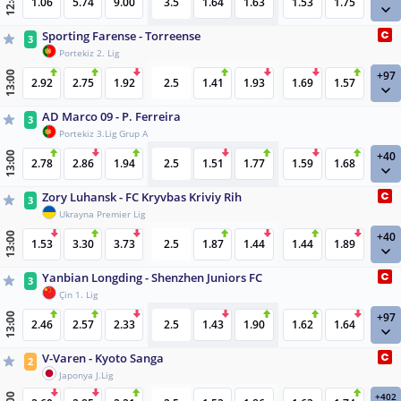
12:40
1.06
5.74
9.00
3.5
1.64
1.63
1.53
1.75
Sporting Farense - Torreense
3
Portekiz 2. Lig
+97
13:00
2.92
2.75
1.92
2.5
1.41
1.93
1.69
1.57
AD Marco 09 - P. Ferreira
3
Portekiz 3.Lig Grup A
+40
13:00
2.78
2.86
1.94
2.5
1.51
1.77
1.59
1.68
Zory Luhansk - FC Kryvbas Kriviy Rih
3
Ukrayna Premier Lig
+40
13:00
1.53
3.30
3.73
2.5
1.87
1.44
1.44
1.89
Yanbian Longding - Shenzhen Juniors FC
3
Çin 1. Lig
+97
13:00
2.46
2.57
2.33
2.5
1.43
1.90
1.62
1.64
V-Varen - Kyoto Sanga
2
Japonya J.Lig
+402