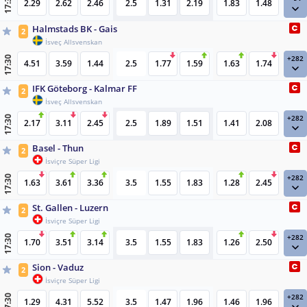
17:30
2.29
2.62
2.46
2.5
1.31
2.19
1.83
1.48
Halmstads BK - Gais
2
İsveç Allsvenskan
+282
17:30
4.51
3.59
1.44
2.5
1.77
1.59
1.63
1.74
IFK Göteborg - Kalmar FF
2
İsveç Allsvenskan
+282
17:30
2.17
3.11
2.45
2.5
1.89
1.51
1.41
2.08
Basel - Thun
2
İsviçre Süper Ligi
+282
17:30
1.63
3.61
3.36
3.5
1.55
1.83
1.28
2.45
St. Gallen - Luzern
2
İsviçre Süper Ligi
+282
17:30
1.70
3.51
3.14
3.5
1.55
1.83
1.26
2.50
Sion - Vaduz
2
İsviçre Süper Ligi
+282
17:30
1.29
4.31
5.52
3.5
1.47
1.96
1.46
1.96