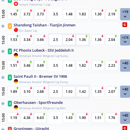
İsviçre Yükselme 1.Ligi
+19
15:00
1.45
3.72
3.73
3.5
1.48
1.83
1.30
2.19
Shandong Taishan - Tianjin Jinmen
2
Çin Süper Lig
+278
15:00
1.53
3.34
3.66
2.5
2.04
1.36
1.36
2.04
FC Phonix Lubeck - SSV Jeddeloh II
3
Almanya Amatör Bölgesel Lig Kuzey
+40
15:00
1.51
3.46
3.69
3.5
1.48
1.82
1.29
2.23
Saint Pauli II - Bremer SV 1906
3
Almanya Amatör Bölgesel Lig Kuzey
+40
15:00
1.89
3.10
2.68
2.5
1.92
1.42
1.35
2.07
Oberhausen - Sportfreunde
3
Almanya Amatör Bölgesel Lig Batı
+40
15:00
1.19
4.36
6.63
3.5
1.43
1.90
1.51
1.76
Groningen - Utrecht
1