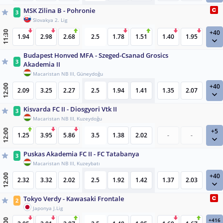
MSK Zilina B - Pohronie
3
Slovakya 2. Lig
+40
11:30
1.94
2.98
2.68
2.5
1.78
1.51
1.40
1.95
Budapest Honved MFA - Szeged-Csanad Grosics
3
Akademia II
Macaristan NB III, Güneydoğu
+40
12:00
2.09
3.25
2.27
2.5
1.94
1.41
1.35
2.07
Kisvarda FC II - Diosgyori Vtk II
3
Macaristan NB III, Kuzeydoğu
+5
12:00
1.25
3.95
5.86
3.5
1.38
2.02
-
-
Puskas Akademia FC II - FC Tatabanya
3
Macaristan NB III, Kuzeybatı
+40
12:00
2.32
3.32
2.02
2.5
1.92
1.42
1.37
2.03
Tokyo Verdy - Kawasaki Frontale
2
Japonya J.Lig
+416