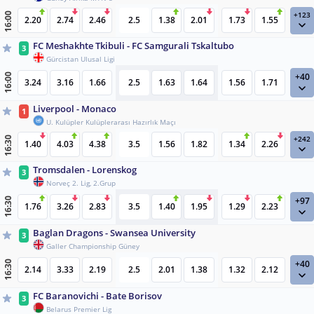
+123
16:00
2.20
2.74
2.46
2.5
1.38
2.01
1.73
1.55
FC Meshakhte Tkibuli - FC Samgurali Tskaltubo
3
Gürcistan Ulusal Ligi
+40
16:00
3.24
3.16
1.66
2.5
1.63
1.64
1.56
1.71
Liverpool - Monaco
1
U. Kulüpler Kulüplerarası Hazırlık Maçı
+242
16:30
1.40
4.03
4.38
3.5
1.56
1.82
1.34
2.26
Tromsdalen - Lorenskog
3
Norveç 2. Lig, 2.Grup
+97
16:30
1.76
3.26
2.83
3.5
1.40
1.95
1.29
2.23
Baglan Dragons - Swansea University
3
Galler Championship Güney
+40
16:30
2.14
3.33
2.19
2.5
2.01
1.38
1.32
2.12
FC Baranovichi - Bate Borisov
3
Belarus Premier Lig