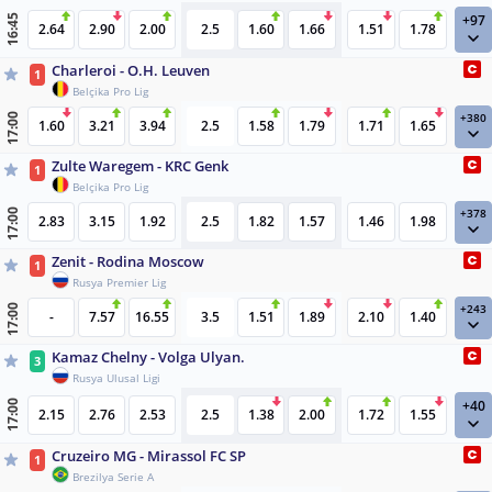
+97
16:45
2.64
2.90
2.00
2.5
1.60
1.66
1.51
1.78
Charleroi - O.H. Leuven
1
Belçika Pro Lig
+380
17:00
1.60
3.21
3.94
2.5
1.58
1.79
1.71
1.65
Zulte Waregem - KRC Genk
1
Belçika Pro Lig
+378
17:00
2.83
3.15
1.92
2.5
1.82
1.57
1.46
1.98
Zenit - Rodina Moscow
1
Rusya Premier Lig
+243
17:00
-
7.57
16.55
3.5
1.51
1.89
2.10
1.40
Kamaz Chelny - Volga Ulyan.
3
Rusya Ulusal Ligi
+40
17:00
2.15
2.76
2.53
2.5
1.38
2.00
1.72
1.55
Cruzeiro MG - Mirassol FC SP
1
Brezilya Serie A