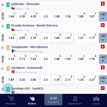
Jablonec - Slovacko
3
Çekya 1. Lig
+97
18:00
1.44
3.30
4.39
2.5
1.68
1.58
1.60
1.67
Hradec Kralove - Banik Ostrava
3
Çekya 1. Lig
+97
18:00
1.94
2.85
2.79
2.5
1.60
1.67
1.51
1.77
Tampereen - Mariehamn
2
Finlandiya Veikkausliiga
+282
18:00
1.16
5.15
7.43
3.5
1.48
1.95
1.60
1.76
Hamkam - Aalesunds
2
Norveç Eliteserien
+282
18:00
1.89
3.26
2.80
3.5
1.39
2.11
1.33
2.27
Sandnes ULF - Hodd IL
3
Norveç 1. Lig
0.00
+124
18:00
1.76
3.17
2.92
2.5
2.01
1.38
1.32
2.12
Kuponum
Anasayfa
Bülten
Kuponlarım
Sosyal