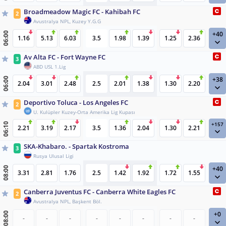
Broadmeadow Magic FC - Kahibah FC
2
Avustralya NPL, Kuzey Y.G.G
+40
06:00
1.16
5.13
6.03
3.5
1.98
1.39
1.25
2.36
Av Alta FC - Fort Wayne FC
3
ABD USL 1.Lig
+38
06:00
2.04
3.01
2.48
2.5
2.01
1.38
1.30
2.20
Deportivo Toluca - Los Angeles FC
2
U. Kulüpler Kuzey-Orta Amerika Lig Kupası
+157
06:10
2.21
3.19
2.17
3.5
1.36
2.04
1.30
2.21
SKA-Khabaro. - Spartak Kostroma
3
Rusya Ulusal Ligi
+40
08:00
3.31
2.81
1.76
2.5
1.42
1.92
1.72
1.55
Canberra Juventus FC - Canberra White Eagles FC
2
Avustralya NPL, Başkent Böl.
+0
08:00
-
-
-
-
-
-
-
-