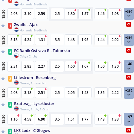
Hollanda Eredivisie
+397
15:30
2.08
3.10
2.59
2.5
1.80
1.57
1.46
1.98
Zwolle - Ajax
1
Hollanda Eredivisie
+391
15:30
5.13
4.24
1.31
3.5
1.48
1.95
1.44
2.02
FC Banik Ostrava B - Taborsko
3
Çekya 2. Lig
+40
15:30
2.31
2.83
2.27
2.5
1.60
1.67
1.50
1.80
Lillestrom - Rosenborg
2
Norveç Eliteserien
+282
15:30
2.08
3.18
2.51
2.5
2.05
1.43
1.35
2.22
Brattvag - Lysekloster
3
Norveç 2. Lig, 1.Grup
+97
15:30
1.16
4.58
6.90
3.5
1.51
1.77
1.48
1.83
LKS Lodz - C Glogow
3