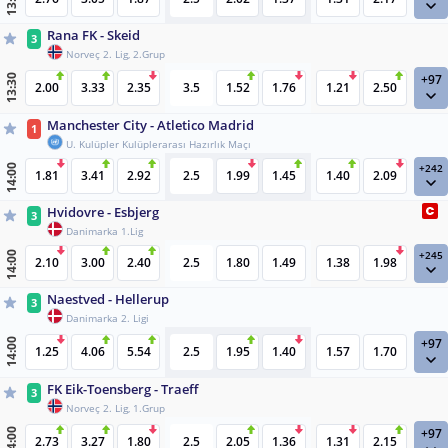
13:15
Rana FK - Skeid
3
Norveç 2. Lig, 2.Grup
+97
13:30
2.00
3.33
2.35
3.5
1.52
1.76
1.21
2.50
Manchester City - Atletico Madrid
1
U. Kulüpler Kulüplerarası Hazırlık Maçı
+242
14:00
1.81
3.41
2.92
2.5
1.99
1.45
1.40
2.09
Hvidovre - Esbjerg
3
Danimarka 1.Lig
+245
14:00
2.10
3.00
2.40
2.5
1.80
1.49
1.38
1.98
Naestved - Hellerup
3
Danimarka 2. Ligi
+97
14:00
1.25
4.06
5.54
2.5
1.95
1.40
1.57
1.70
FK Eik-Toensberg - Traeff
3
Norveç 2. Lig, 1.Grup
+97
14:00
2.73
3.27
1.80
2.5
2.05
1.36
1.31
2.15