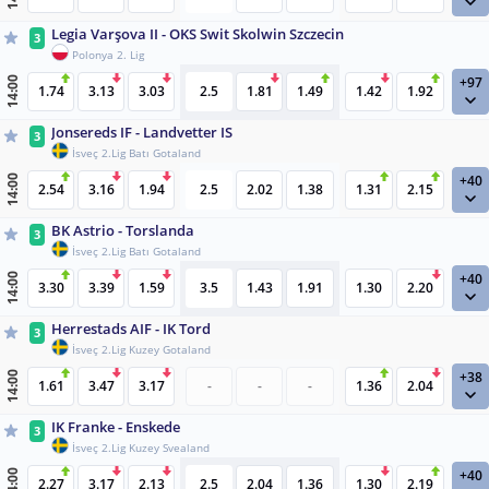
Legia Varşova II - OKS Swit Skolwin Szczecin
3
Polonya 2. Lig
+97
14:00
1.74
3.13
3.03
2.5
1.81
1.49
1.42
1.92
Jonsereds IF - Landvetter IS
3
İsveç 2.Lig Batı Gotaland
+40
14:00
2.54
3.16
1.94
2.5
2.02
1.38
1.31
2.15
BK Astrio - Torslanda
3
İsveç 2.Lig Batı Gotaland
+40
14:00
3.30
3.39
1.59
3.5
1.43
1.91
1.30
2.20
Herrestads AIF - IK Tord
3
İsveç 2.Lig Kuzey Gotaland
+38
14:00
1.61
3.47
3.17
-
-
-
1.36
2.04
IK Franke - Enskede
3
İsveç 2.Lig Kuzey Svealand
+40
14:00
2.27
3.17
2.13
2.5
2.04
1.36
1.30
2.19