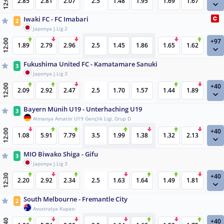
12:00
2.85
2.81
2.07
2.5
1.48
1.95
1.69
1.67
Iwaki FC - FC Imabari
2
Japonya J.Lig 2
+97
12:00
1.89
2.79
2.96
2.5
1.45
1.86
1.65
1.62
Fukushima United FC - Kamatamare Sanuki
3
Japonya J.Lig 3
+40
12:00
2.09
2.92
2.47
2.5
1.70
1.57
1.44
1.89
Bayern Münih U19 - Unterhaching U19
3
Almanya Amatör U19 Gençlik Ligi, Grup D
+40
12:00
1.08
5.91
7.79
3.5
1.99
1.38
1.32
2.13
MIO Biwako Shiga - Gifu
3
Japonya J.Lig 3
+40
12:30
2.20
2.92
2.34
2.5
1.63
1.64
1.49
1.81
South Melbourne - Fremantle City
2
Avustralya Kupası
+40