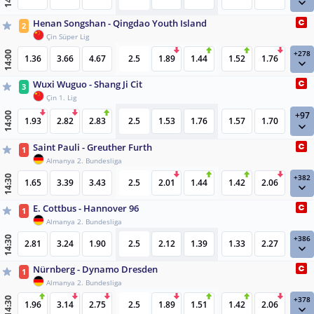
Henan Songshan - Qingdao Youth Island
2
Çin Süper Lig
+278
14:00
1.36
3.66
4.67
2.5
1.89
1.44
1.52
1.76
Wuxi Wuguo - Shang Ji Cit
3
Çin 1. Lig
+97
14:00
1.93
2.82
2.83
2.5
1.53
1.76
1.57
1.70
Saint Pauli - Greuther Furth
1
Almanya 2. Bundesliga
+382
14:30
1.65
3.39
3.43
2.5
2.01
1.44
1.42
2.06
E. Cottbus - Hannover 96
1
Almanya 2. Bundesliga
+386
14:30
2.81
3.24
1.90
2.5
2.12
1.39
1.33
2.27
Nürnberg - Dynamo Dresden
1
Almanya 2. Bundesliga
+378
14:30
1.96
3.14
2.75
2.5
1.89
1.51
1.42
2.06