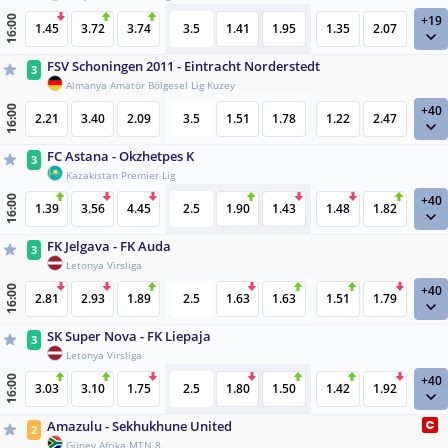
+19
16:00
1.45
3.72
3.74
3.5
1.41
1.95
1.35
2.07
FSV Schoningen 2011 - Eintracht Norderstedt
3
Almanya Amatör Bölgesel Lig Kuzey
+40
16:00
2.21
3.40
2.09
3.5
1.51
1.78
1.22
2.47
FC Astana - Okzhetpes K
3
Kazakistan Premier Lig
+40
16:00
1.39
3.56
4.45
2.5
1.90
1.43
1.48
1.82
FK Jelgava - FK Auda
3
Letonya Virsliga
+40
16:00
2.81
2.93
1.89
2.5
1.63
1.63
1.51
1.79
SK Super Nova - FK Liepaja
3
Letonya Virsliga
+40
16:00
3.03
3.10
1.75
2.5
1.80
1.50
1.42
1.92
Amazulu - Sekhukhune United
2
Güney Afrika MTN 8