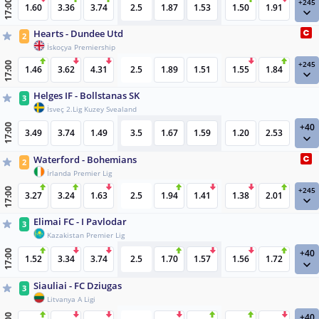
+245
17:00
1.60
3.36
3.74
2.5
1.87
1.53
1.50
1.91
Hearts - Dundee Utd
2
İskoçya Premiership
+245
17:00
1.46
3.62
4.31
2.5
1.89
1.51
1.55
1.84
Helges IF - Bollstanas SK
3
İsveç 2.Lig Kuzey Svealand
+40
17:00
3.49
3.74
1.49
3.5
1.67
1.59
1.20
2.53
Waterford - Bohemians
2
İrlanda Premier Lig
+245
17:00
3.27
3.24
1.63
2.5
1.94
1.41
1.38
2.01
Elimai FC - I Pavlodar
3
Kazakistan Premier Lig
+40
17:00
1.52
3.34
3.74
2.5
1.70
1.57
1.56
1.72
Siauliai - FC Dziugas
3
Litvanya A Ligi
+40