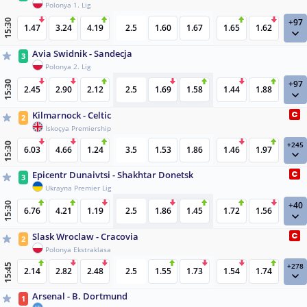
Polonya 1. Lig
+97
15:30
1.47
3.24
4.19
2.5
1.60
1.67
1.65
1.62
Avia Swidnik - Sandecja
3
Polonya 2. Lig
+97
15:30
2.45
2.90
2.12
2.5
1.69
1.58
1.44
1.88
Kilmarnock - Celtic
2
İskoçya Premiership
+245
15:30
6.03
4.66
1.24
3.5
1.53
1.86
1.46
1.97
Epicentr Dunaivtsi - Shakhtar Donetsk
3
Ukrayna Premier Lig
+40
15:30
6.76
4.21
1.19
2.5
1.86
1.45
1.72
1.56
Slask Wroclaw - Cracovia
2
Polonya Ekstraklasa
+278
15:45
2.14
2.82
2.48
2.5
1.55
1.73
1.54
1.74
Arsenal - B. Dortmund
1