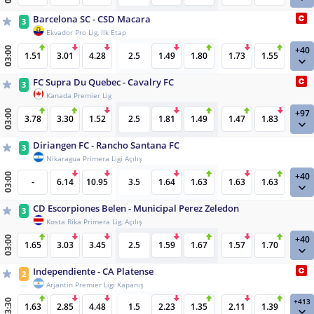
Barcelona SC - CSD Macara
3
Ekvador Pro Lig, İlk Etap
+40
03:00
1.51
3.01
4.28
2.5
1.49
1.80
1.73
1.55
FC Supra Du Quebec - Cavalry FC
3
Kanada Premier Lig
+97
03:00
3.78
3.30
1.52
2.5
1.81
1.49
1.47
1.83
Diriangen FC - Rancho Santana FC
3
Nikaragua Primera Ligi Açılış
+40
03:00
-
6.14
10.95
3.5
1.64
1.63
1.63
1.63
CD Escorpiones Belen - Municipal Perez Zeledon
3
Kosta Rika Primera Lig, Açılış
+40
03:00
1.65
3.03
3.45
2.5
1.59
1.67
1.57
1.70
Independiente - CA Platense
2
Arjantin Premier Ligi Kapanış
+413
03:30
1.63
2.85
4.48
1.5
2.23
1.35
2.11
1.39