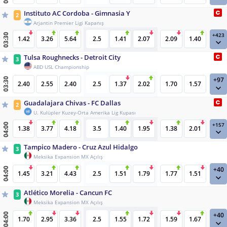
Instituto AC Cordoba - Gimnasia Y
2
Arjantin Premier Ligi Kapanış
+423
03:30
1.42
3.26
5.64
2.5
1.41
2.07
2.09
1.40
Tulsa Roughnecks - Detroit City
3
ABD USL Championship
+97
03:30
2.40
2.55
2.40
2.5
1.37
2.02
1.70
1.57
Guadalajara Chivas - FC Dallas
2
U. Kulüpler Kuzey-Orta Amerika Lig Kupası
+157
04:00
1.38
3.77
4.18
3.5
1.40
1.95
1.38
2.01
Tampico Madero - Cruz Azul Hidalgo
3
Meksika Expansion MX Açılış
+40
04:00
1.45
3.21
4.43
2.5
1.51
1.79
1.77
1.51
Atlético Morelia - Cancun FC
3
Meksika Expansion MX Açılış
+40
04:00
1.70
2.95
3.36
2.5
1.55
1.72
1.59
1.67