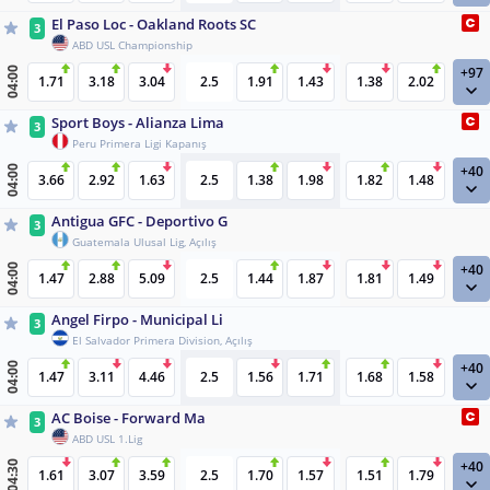
El Paso Loc - Oakland Roots SC
3
ABD USL Championship
+97
04:00
1.71
3.18
3.04
2.5
1.91
1.43
1.38
2.02
Sport Boys - Alianza Lima
3
Peru Primera Ligi Kapanış
+40
04:00
3.66
2.92
1.63
2.5
1.38
1.98
1.82
1.48
Antigua GFC - Deportivo G
3
Guatemala Ulusal Lig, Açılış
+40
04:00
1.47
2.88
5.09
2.5
1.44
1.87
1.81
1.49
Angel Firpo - Municipal Li
3
El Salvador Primera Division, Açılış
+40
04:00
1.47
3.11
4.46
2.5
1.56
1.71
1.68
1.58
AC Boise - Forward Ma
3
ABD USL 1.Lig
+40
04:30
1.61
3.07
3.59
2.5
1.70
1.57
1.51
1.79