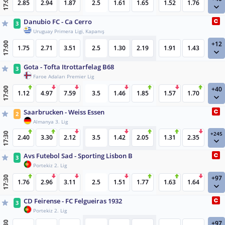
17:00
2.85
2.94
1.87
2.5
1.61
1.65
1.52
1.76
Danubio FC - Ca Cerro
3
Uruguay Primera Ligi, Kapanış
+12
17:00
1.75
2.71
3.51
2.5
1.30
2.19
1.91
1.43
Gota - Tofta Itrottarfelag B68
3
Faroe Adaları Premier Lig
+40
17:00
1.12
4.97
7.59
3.5
1.46
1.85
1.57
1.70
Saarbrucken - Weiss Essen
2
Almanya 3. Lig
+245
17:30
2.40
3.30
2.12
3.5
1.42
2.05
1.31
2.35
Avs Futebol Sad - Sporting Lisbon B
3
Portekiz 2. Lig
+97
17:30
1.76
2.96
3.11
2.5
1.51
1.77
1.63
1.64
CD Feirense - FC Felgueiras 1932
3
Portekiz 2. Lig
+97