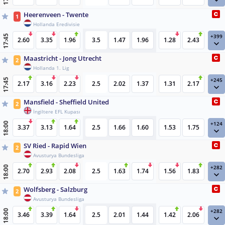
Heerenveen - Twente
1
Hollanda Eredivisie
+399
17:45
2.60
3.35
1.96
3.5
1.47
1.96
1.28
2.43
Maastricht - Jong Utrecht
2
Hollanda 1. Lig
+245
17:45
2.17
3.16
2.23
2.5
2.02
1.37
1.31
2.17
Mansfield - Sheffield United
2
İngiltere EFL Kupası
+124
18:00
3.37
3.13
1.64
2.5
1.66
1.60
1.53
1.75
SV Ried - Rapid Wien
2
Avusturya Bundesliga
+282
18:00
2.70
2.93
2.08
2.5
1.63
1.74
1.56
1.83
Wolfsberg - Salzburg
2
Avusturya Bundesliga
+282
18:00
3.46
3.39
1.64
2.5
2.01
1.44
1.42
2.06