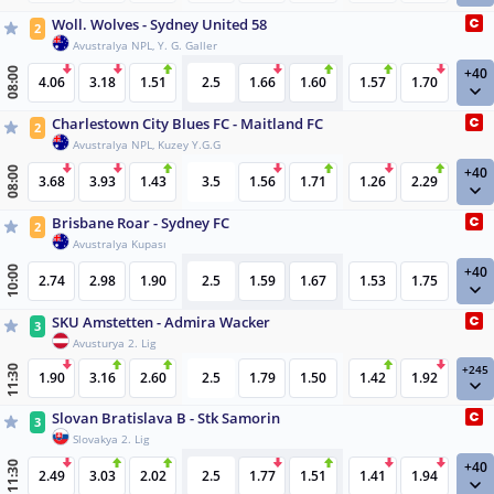
Woll. Wolves - Sydney United 58
2
Avustralya NPL, Y. G. Galler
+40
08:00
4.06
3.18
1.51
2.5
1.66
1.60
1.57
1.70
Charlestown City Blues FC - Maitland FC
2
Avustralya NPL, Kuzey Y.G.G
+40
08:00
3.68
3.93
1.43
3.5
1.56
1.71
1.26
2.29
Brisbane Roar - Sydney FC
2
Avustralya Kupası
+40
10:00
2.74
2.98
1.90
2.5
1.59
1.67
1.53
1.75
SKU Amstetten - Admira Wacker
3
Avusturya 2. Lig
+245
11:30
1.90
3.16
2.60
2.5
1.79
1.50
1.42
1.92
Slovan Bratislava B - Stk Samorin
3
Slovakya 2. Lig
+40
11:30
2.49
3.03
2.02
2.5
1.77
1.51
1.41
1.94