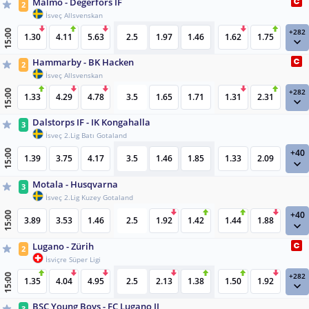
Malmö - Degerfors IF
2
İsveç Allsvenskan
+282
15:00
1.30
4.11
5.63
2.5
1.97
1.46
1.62
1.75
Hammarby - BK Hacken
2
İsveç Allsvenskan
+282
15:00
1.33
4.29
4.78
3.5
1.65
1.71
1.31
2.31
Dalstorps IF - IK Kongahalla
3
İsveç 2.Lig Batı Gotaland
+40
15:00
1.39
3.75
4.17
3.5
1.46
1.85
1.33
2.09
Motala - Husqvarna
3
İsveç 2.Lig Kuzey Gotaland
+40
15:00
3.89
3.53
1.46
2.5
1.92
1.42
1.44
1.88
Lugano - Zürih
2
İsviçre Süper Ligi
+282
15:00
1.35
4.04
4.95
2.5
2.13
1.38
1.50
1.92
BSC Young Boys - FC Lugano II
3