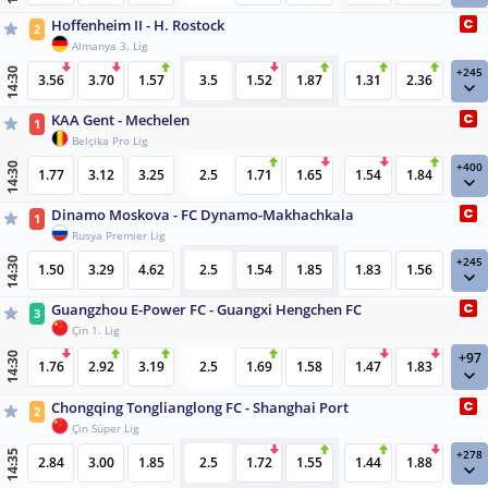
Hoffenheim II - H. Rostock
2
Almanya 3. Lig
+245
14:30
3.56
3.70
1.57
3.5
1.52
1.87
1.31
2.36
KAA Gent - Mechelen
1
Belçika Pro Lig
+400
14:30
1.77
3.12
3.25
2.5
1.71
1.65
1.54
1.84
Dinamo Moskova - FC Dynamo-Makhachkala
1
Rusya Premier Lig
+245
14:30
1.50
3.29
4.62
2.5
1.54
1.85
1.83
1.56
Guangzhou E-Power FC - Guangxi Hengchen FC
3
Çin 1. Lig
+97
14:30
1.76
2.92
3.19
2.5
1.69
1.58
1.47
1.83
Chongqing Tonglianglong FC - Shanghai Port
2
Çin Süper Lig
+278
14:35
2.84
3.00
1.85
2.5
1.72
1.55
1.44
1.88