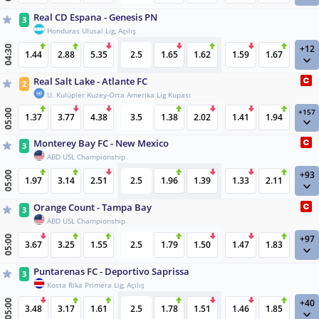
Real CD Espana - Genesis PN
3
Honduras Ulusal Lig, Açılış
+12
04:30
1.44
2.88
5.35
2.5
1.65
1.62
1.59
1.67
Real Salt Lake - Atlante FC
2
U. Kulüpler Kuzey-Orta Amerika Lig Kupası
+157
05:00
1.37
3.77
4.38
3.5
1.38
2.02
1.41
1.94
Monterey Bay FC - New Mexico
3
ABD USL Championship
+93
05:00
1.97
3.14
2.51
2.5
1.96
1.39
1.33
2.11
Orange Count - Tampa Bay
3
ABD USL Championship
+97
05:00
3.67
3.25
1.55
2.5
1.79
1.50
1.47
1.83
Puntarenas FC - Deportivo Saprissa
3
Kosta Rika Primera Lig, Açılış
+40
05:00
3.48
3.17
1.61
2.5
1.78
1.51
1.46
1.85