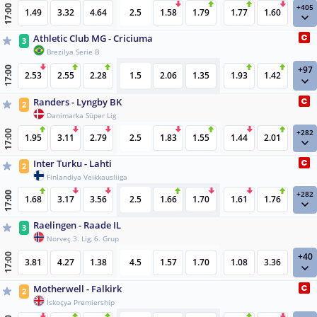
+405
17:00
1.49
3.32
4.64
2.5
1.58
1.79
1.77
1.60
Athletic Club MG - Criciuma
3
Brezilya Serie B
+97
17:00
2.53
2.55
2.28
1.5
2.06
1.35
1.93
1.42
Randers - Lyngby BK
2
Danimarka Süper Lig
+282
17:00
1.95
3.11
2.79
2.5
1.83
1.55
1.44
2.01
Inter Turku - Lahti
2
Finlandiya Veikkausliiga
+282
17:00
1.68
3.17
3.56
2.5
1.66
1.70
1.61
1.76
Raelingen - Raade IL
3
Norveç 3. Lig, 6. Grup
+40
17:00
3.81
4.27
1.38
4.5
1.57
1.70
1.08
3.36
Motherwell - Falkirk
2
İskoçya Premiership