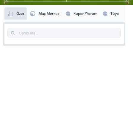
Özet
Maç Merkezi
Kupon/Yorum
Tüyo