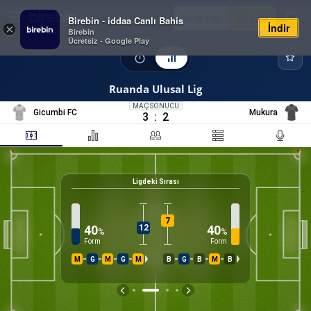
Giriş Yap
Üye Ol
Birebin - iddaa Canlı Bahis
İndir
×
Birebin
Ücretsiz - Google Play
Ruanda Ulusal Lig
MAÇ SONUCU
Gicumbi FC
Mukura
3
:
2
Ligdeki Sırası
38
%
K
7
40
40
12
%
%
Form
Form
M
G
M
G
M
B
G
B
M
B
İS