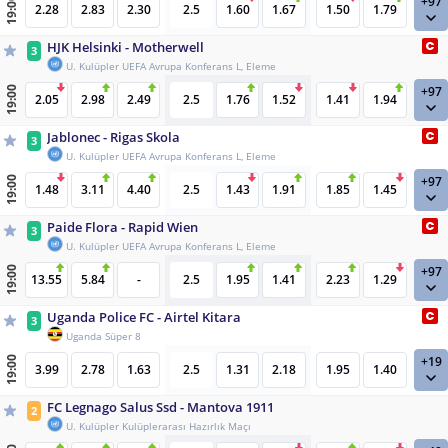
+97
19:00
2.28
2.83
2.30
2.5
1.60
1.67
1.50
1.79
HJK Helsinki - Motherwell
3
U. Kulüpler UEFA Avrupa Konferans L, Eleme
+97
19:00
2.05
2.98
2.49
2.5
1.76
1.52
1.41
1.94
Jablonec - Rigas Skola
3
U. Kulüpler UEFA Avrupa Konferans L, Eleme
+97
19:00
1.48
3.11
4.40
2.5
1.43
1.91
1.85
1.45
Paide Flora - Rapid Wien
3
U. Kulüpler UEFA Avrupa Konferans L, Eleme
+97
19:00
13.55
5.84
-
2.5
1.95
1.41
2.23
1.29
Uganda Police FC - Airtel Kitara
3
Uganda Süper 8
+19
19:00
3.99
2.78
1.63
2.5
1.31
2.18
1.95
1.40
FC Legnago Salus Ssd - Mantova 1911
2
U. Kulüpler Kulüplerarası Hazırlık Maçı