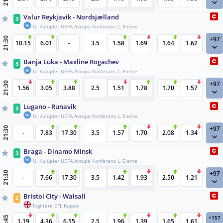
Valur Reykjavik - Nordsjælland
3
U. Kulüpler UEFA Avrupa Konferans L, Eleme
+97
21:30
10.15
6.01
-
3.5
1.58
1.69
1.64
1.62
Banja Luka - Maxline Rogachev
3
U. Kulüpler UEFA Avrupa Konferans L, Eleme
+97
21:30
1.56
3.05
3.88
2.5
1.51
1.78
1.70
1.57
Lugano - Runavik
3
U. Kulüpler UEFA Avrupa Konferans L, Eleme
+97
21:30
-
7.83
17.30
3.5
1.57
1.70
2.08
1.34
Braga - Dinamo Minsk
3
U. Kulüpler UEFA Avrupa Konferans L, Eleme
+97
21:30
-
7.66
17.30
3.5
1.42
1.93
2.50
1.21
Bristol City - Walsall
2
İngiltere EFL Kupası
+157
21:45
1.19
4.36
6.55
2.5
1.96
1.39
1.65
1.61