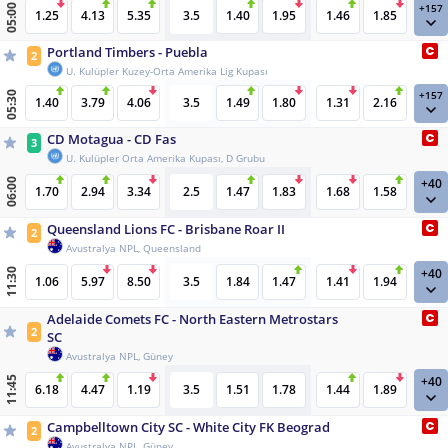
+157
05:00
1.25
4.13
5.35
3.5
1.40
1.95
1.46
1.85
Portland Timbers - Puebla
2
U. Kulüpler Kuzey-Orta Amerika Lig Kupası
+157
05:30
1.40
3.79
4.06
3.5
1.49
1.80
1.31
2.16
CD Motagua - CD Fas
3
U. Kulüpler Orta Amerika Kupası, D Grubu
+40
06:00
1.70
2.94
3.34
2.5
1.47
1.83
1.68
1.58
Queensland Lions FC - Brisbane Roar II
2
Avustralya NPL, Queensland
+40
11:30
1.06
5.97
8.50
3.5
1.84
1.47
1.41
1.94
Adelaide Comets FC - North Eastern Metrostars
2
SC
Avustralya NPL, Güney
+40
11:45
6.18
4.47
1.19
3.5
1.51
1.78
1.44
1.89
Campbelltown City SC - White City FK Beograd
2
Avustralya NPL, Güney