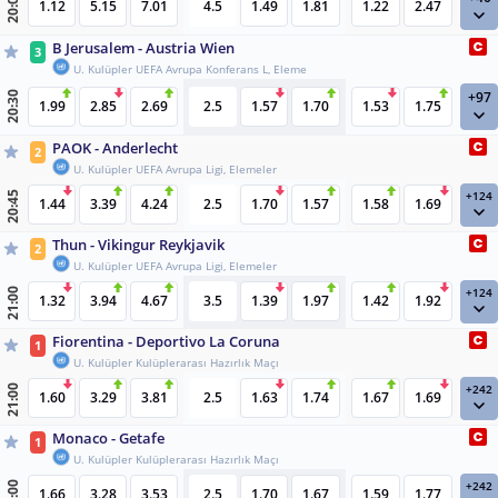
20:00
1.12
5.15
7.01
4.5
1.49
1.81
1.22
2.47
B Jerusalem - Austria Wien
3
U. Kulüpler UEFA Avrupa Konferans L, Eleme
+97
20:30
1.99
2.85
2.69
2.5
1.57
1.70
1.53
1.75
PAOK - Anderlecht
2
U. Kulüpler UEFA Avrupa Ligi, Elemeler
+124
20:45
1.44
3.39
4.24
2.5
1.70
1.57
1.58
1.69
Thun - Vikingur Reykjavik
2
U. Kulüpler UEFA Avrupa Ligi, Elemeler
+124
21:00
1.32
3.94
4.67
3.5
1.39
1.97
1.42
1.92
Fiorentina - Deportivo La Coruna
1
U. Kulüpler Kulüplerarası Hazırlık Maçı
+242
21:00
1.60
3.29
3.81
2.5
1.63
1.74
1.67
1.69
Monaco - Getafe
1
U. Kulüpler Kulüplerarası Hazırlık Maçı
+242
21:00
1.66
3.28
3.53
2.5
1.70
1.67
1.59
1.77