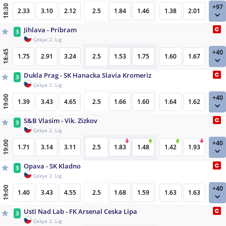
+97
18:30
2.33
3.10
2.12
2.5
1.84
1.46
1.38
2.01
Jihlava - Pribram
3
Çekya 2. Lig
+40
18:45
1.75
2.91
3.24
2.5
1.53
1.75
1.60
1.67
Dukla Prag - SK Hanacka Slavia Kromeriz
3
Çekya 2. Lig
+40
19:00
1.39
3.43
4.65
2.5
1.66
1.60
1.64
1.62
S&B Vlasim - Vik. Zizkov
3
Çekya 2. Lig
+40
19:00
1.71
3.14
3.11
2.5
1.83
1.48
1.42
1.93
Opava - SK Kladno
3
Çekya 2. Lig
+40
19:00
1.40
3.43
4.55
2.5
1.68
1.59
1.63
1.63
Usti Nad Lab - FK Arsenal Ceska Lipa
3
Çekya 2. Lig