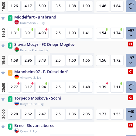
+245
19:30
1.26
4.17
5.09
3.5
1.38
1.99
1.46
1.84
Middelfart - Brabrand
3
Danimarka 2. Ligi
+97
19:30
1.31
3.91
4.93
2.5
1.93
1.41
1.54
1.74
Slavia Mozyr - FC Dnepr Mogilev
3
Belarus Premier Lig
+97
19:45
1.68
2.96
3.43
2.5
1.60
1.66
1.56
1.72
Mannheim 07 - F. Düsseldorf
2
Almanya 3. Lig
+245
20:00
2.77
3.17
1.94
2.5
1.95
1.48
1.39
2.11
Torpedo Moskova - Sochi
3
Rusya Ulusal Ligi
+40
20:00
2.28
2.62
2.47
2.5
1.36
2.05
1.73
1.55
Brno - Slovan Liberec
3
Çekya 1. Lig