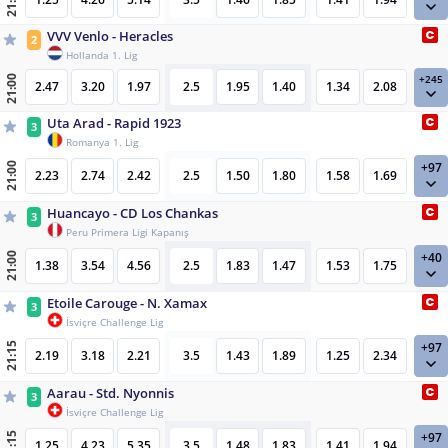
21:00
VVV Venlo - Heracles
2
Hollanda 1. Lig
+245
21:00
2.47
3.20
1.97
2.5
1.95
1.40
1.34
2.08
Uta Arad - Rapid 1923
3
Romanya 1. Lig
+97
21:00
2.23
2.74
2.42
2.5
1.50
1.80
1.58
1.69
Huancayo - CD Los Chankas
3
Peru Primera Ligi Kapanış
+40
21:00
1.38
3.54
4.56
2.5
1.83
1.47
1.53
1.75
Etoile Carouge - N. Xamax
3
İsviçre Challenge Lig
+97
21:15
2.19
3.18
2.21
3.5
1.43
1.89
1.25
2.34
Aarau - Std. Nyonnis
3
İsviçre Challenge Lig
+97
21:15
1.25
4.23
5.35
3.5
1.48
1.83
1.41
1.94