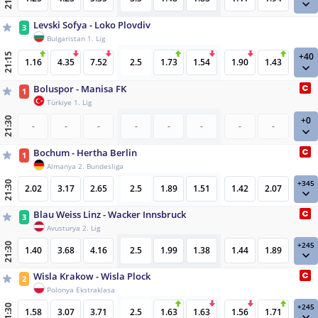
Levski Sofya - Loko Plovdiv
3
Bulgaristan 1. Lig
+40
21:15
1.16
4.35
7.52
2.5
1.73
1.54
1.90
1.43
Boluspor - Manisa FK
1
Türkiye 1. Lig
+0
21:30
-
-
-
-
-
-
-
-
Bochum - Hertha Berlin
1
Almanya 2. Bundesliga
+345
21:30
2.02
3.17
2.65
2.5
1.89
1.51
1.42
2.07
Blau Weiss Linz - Wacker Innsbruck
3
Avusturya 2. Lig
+245
21:30
1.40
3.68
4.16
2.5
1.99
1.38
1.44
1.89
Wisla Krakow - Wisla Plock
2
Polonya Ekstraklasa
+245
21:30
1.58
3.07
3.71
2.5
1.63
1.63
1.56
1.71