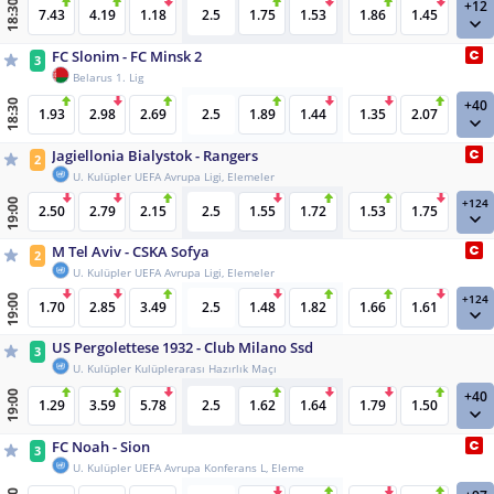
+12
18:30
7.43
4.19
1.18
2.5
1.75
1.53
1.86
1.45
FC Slonim - FC Minsk 2
3
Belarus 1. Lig
+40
18:30
1.93
2.98
2.69
2.5
1.89
1.44
1.35
2.07
Jagiellonia Bialystok - Rangers
2
U. Kulüpler UEFA Avrupa Ligi, Elemeler
+124
19:00
2.50
2.79
2.15
2.5
1.55
1.72
1.53
1.75
M Tel Aviv - CSKA Sofya
2
U. Kulüpler UEFA Avrupa Ligi, Elemeler
+124
19:00
1.70
2.85
3.49
2.5
1.48
1.82
1.66
1.61
US Pergolettese 1932 - Club Milano Ssd
3
U. Kulüpler Kulüplerarası Hazırlık Maçı
+40
19:00
1.29
3.59
5.78
2.5
1.62
1.64
1.79
1.50
FC Noah - Sion
3
U. Kulüpler UEFA Avrupa Konferans L, Eleme