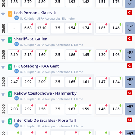
20:00
1.33
3.79
4.80
2.5
1.93
1.42
1.51
1.76
Lech Poznan - Klaksvik
2
U. Kulüpler UEFA Avrupa Ligi, Elemeler
+124
20:00
-
6.68
13.10
3.5
1.54
1.74
1.85
1.46
Sheriff - St. Gallen
3
U. Kulüpler UEFA Avrupa Konferans L, Eleme
+97
20:00
3.19
3.13
1.69
2.5
1.86
1.45
1.39
1.96
IFK Göteborg - KAA Gent
3
U. Kulüpler UEFA Avrupa Konferans L, Eleme
+97
20:00
2.47
2.92
2.09
2.5
1.65
1.61
1.47
1.84
Rakow Czestochowa - Hammarby
3
U. Kulüpler UEFA Avrupa Konferans L, Eleme
+97
20:00
2.03
2.92
2.56
2.5
1.67
1.59
1.46
1.85
Inter Club De Escaldes - Flora Tall
3
U. Kulüpler UEFA Avrupa Konferans L, Eleme
+97