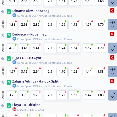
20:00
1.91
2.85
2.83
2.5
1.51
1.76
1.59
1.68
Dinamo Kiev - Karabağ
3
U. Kulüpler UEFA Avrupa Konferans L, Eleme
+97
20:00
1.88
2.93
2.85
2.5
1.55
1.72
1.57
1.70
Debrecen - Kopenhag
3
U. Kulüpler UEFA Avrupa Konferans L, Eleme
+97
20:00
4.39
3.45
1.41
2.5
1.74
1.54
1.57
1.70
Riga FC - ETO Gyor
3
U. Kulüpler UEFA Avrupa Konferans L, Eleme
+97
20:00
1.77
3.12
2.94
2.5
1.76
1.52
1.44
1.88
Zalgiris Vilnius - Hajduk Split
3
U. Kulüpler UEFA Avrupa Konferans L, Eleme
+97
20:00
3.20
3.09
1.70
2.5
1.72
1.55
1.47
1.83
Floya - IL Ulfstind
3
Norveç 3. Lig, 5. Grup
+40