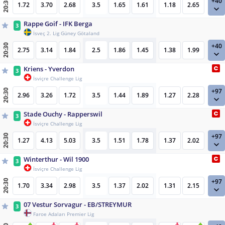
+40
20:30
1.72
3.70
2.68
3.5
1.65
1.61
1.18
2.65
Rappe Goif - IFK Berga
3
İsveç 2. Lig Güney Götaland
+40
20:30
2.75
3.14
1.84
2.5
1.86
1.45
1.38
1.99
Kriens - Yverdon
3
İsviçre Challenge Lig
+97
20:30
2.96
3.26
1.72
3.5
1.44
1.89
1.27
2.28
Stade Ouchy - Rapperswil
3
İsviçre Challenge Lig
+97
20:30
1.27
4.13
5.03
3.5
1.51
1.78
1.37
2.02
Winterthur - Wil 1900
3
İsviçre Challenge Lig
+97
20:30
1.70
3.34
2.98
3.5
1.37
2.02
1.31
2.15
07 Vestur Sorvagur - EB/STREYMUR
3
Faroe Adaları Premier Lig