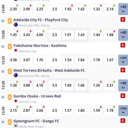
+40
13:00
2.30
2.90
2.25
2.5
1.92
1.42
1.32
2.14
Adelaide City FC - Playford City
2
Avustralya NPL, Güney
+40
13:00
1.45
3.43
4.06
2.5
1.91
1.43
1.44
1.88
Yokohama Marinos - Kashima
2
Japonya J.Lig
+390
13:25
3.38
3.07
1.76
2.5
1.54
1.84
1.70
1.67
West Torrens Birkalla - West Adelaide FC
2
Avustralya NPL, Güney
+40
13:30
1.38
3.88
4.10
3.5
1.60
1.66
1.26
2.31
Gamba Osaka - Urawa Red
2
Japonya J.Lig
+398
13:30
2.15
2.87
2.66
2.5
1.57
1.80
1.59
1.78
Gyeongnam FC - Daegu FC
2
Güney Kore K-Lig 2