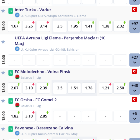
Tüm Seçimleri Kaldır
Inter Turku - Vaduz
3
U. Kulüpler UEFA Avrupa Konferans L, Eleme
+97
18:00
1.67
3.26
3.14
2.5
1.95
1.41
1.38
2.02
Oran Düşerse:
UEFA Avrupa Ligi Eleme - Perşembe Maçları (10
Maç)
Oran Yükselirse:
U. Kulüpler Avrupa Ligi Günlük Bahisler
+27
18:00
Misli:
-
-
-
-
-
-
-
-
FC Molodechno - Volna Pinsk
Uyarı:
Hemen oyna tercihi secildiginde orana
3
Belarus 1. Lig
tiklandiginda
kupon onay istenmeden MBS ye
+40
18:00
gonderilir ve iptal edilemez
.
2.07
3.10
2.39
3.5
1.51
1.78
1.21
2.50
KAPAT
FC Orsha - FC Gomel 2
3
Belarus 1. Lig
+6
18:00
1.82
3.10
2.85
-
-
-
-
-
Pavonese - Desenzano Calvina
3
U. Kulüpler Kulüplerarası Hazırlık Maçı