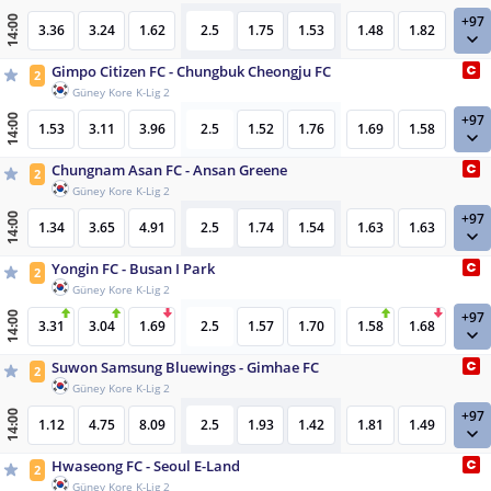
+97
14:00
3.36
3.24
1.62
2.5
1.75
1.53
1.48
1.82
Gimpo Citizen FC - Chungbuk Cheongju FC
2
Güney Kore K-Lig 2
+97
14:00
1.53
3.11
3.96
2.5
1.52
1.76
1.69
1.58
Chungnam Asan FC - Ansan Greene
2
Güney Kore K-Lig 2
+97
14:00
1.34
3.65
4.91
2.5
1.74
1.54
1.63
1.63
Yongin FC - Busan I Park
2
Güney Kore K-Lig 2
+97
14:00
3.31
3.04
1.69
2.5
1.57
1.70
1.58
1.68
Suwon Samsung Bluewings - Gimhae FC
2
Güney Kore K-Lig 2
+97
14:00
1.12
4.75
8.09
2.5
1.93
1.42
1.81
1.49
Hwaseong FC - Seoul E-Land
2
Güney Kore K-Lig 2