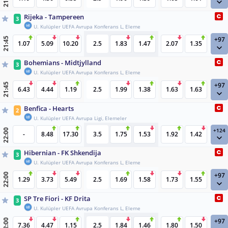
Rijeka - Tampereen
3
U. Kulüpler UEFA Avrupa Konferans L, Eleme
+97
21:45
1.07
5.09
10.20
2.5
1.83
1.47
2.07
1.35
Bohemians - Midtjylland
3
U. Kulüpler UEFA Avrupa Konferans L, Eleme
+97
21:45
6.43
4.44
1.19
2.5
1.99
1.38
1.63
1.63
Benfica - Hearts
2
U. Kulüpler UEFA Avrupa Ligi, Elemeler
+124
22:00
-
8.48
17.30
3.5
1.75
1.53
1.92
1.42
Hibernian - FK Shkendija
3
U. Kulüpler UEFA Avrupa Konferans L, Eleme
+97
22:00
1.29
3.73
5.49
2.5
1.69
1.58
1.73
1.55
SP Tre Fiori - KF Drita
3
U. Kulüpler UEFA Avrupa Konferans L, Eleme
+97
22:00
7.36
4.47
1.15
2.5
1.84
1.46
1.80
1.50