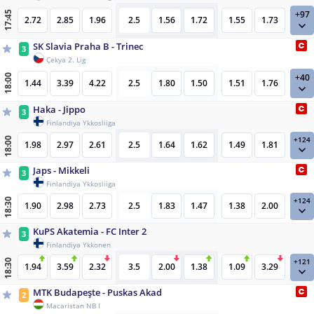
+97
17:45
2.72
2.85
1.96
2.5
1.56
1.72
1.55
1.73
SK Slavia Praha B - Trinec
3
Çekya 2. Lig
+40
18:00
1.44
3.39
4.22
2.5
1.80
1.50
1.51
1.76
Haka - Jippo
3
Finlandiya Ykkosliiga
+124
18:00
1.98
2.97
2.61
2.5
1.64
1.62
1.49
1.81
Japs - Mikkeli
3
Finlandiya Ykkosliiga
+124
18:30
1.90
2.98
2.73
2.5
1.83
1.47
1.38
2.00
KuPS Akatemia - FC Inter 2
3
Finlandiya Ykkonen
+121
18:30
1.94
3.59
2.32
3.5
2.00
1.38
1.09
3.29
MTK Budapeşte - Puskas Akad
2
Macaristan NB I