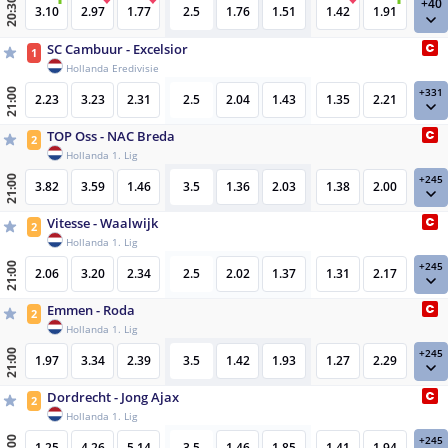
+40
20:30
3.10
2.97
1.77
2.5
1.76
1.51
1.42
1.91
SC Cambuur - Excelsior
1
Hollanda Eredivisie
+331
21:00
2.23
3.23
2.31
2.5
2.04
1.43
1.35
2.21
TOP Oss - NAC Breda
2
Hollanda 1. Lig
+245
21:00
3.82
3.59
1.46
3.5
1.36
2.03
1.38
2.00
Vitesse - Waalwijk
2
Hollanda 1. Lig
+245
21:00
2.06
3.20
2.34
2.5
2.02
1.37
1.31
2.17
Emmen - Roda
2
Hollanda 1. Lig
+245
21:00
1.97
3.34
2.39
3.5
1.42
1.93
1.27
2.29
Dordrecht - Jong Ajax
2
Hollanda 1. Lig
+245
1.25
4.26
5.14
3.5
1.46
1.85
1.41
1.94