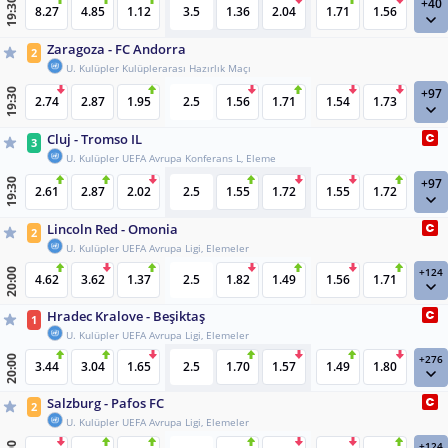
+40
19:30
8.27
4.85
1.12
3.5
1.36
2.04
1.71
1.56
Zaragoza - FC Andorra
2
U. Kulüpler Kulüplerarası Hazırlık Maçı
+97
19:30
2.74
2.87
1.95
2.5
1.56
1.71
1.54
1.73
Cluj - Tromso IL
3
U. Kulüpler UEFA Avrupa Konferans L, Eleme
+97
19:30
2.61
2.87
2.02
2.5
1.55
1.72
1.55
1.72
Lincoln Red - Omonia
2
U. Kulüpler UEFA Avrupa Ligi, Elemeler
+124
20:00
4.62
3.62
1.37
2.5
1.82
1.49
1.56
1.71
Hradec Kralove - Beşiktaş
1
U. Kulüpler UEFA Avrupa Ligi, Elemeler
+276
20:00
3.44
3.04
1.65
2.5
1.70
1.57
1.49
1.80
Salzburg - Pafos FC
2
U. Kulüpler UEFA Avrupa Ligi, Elemeler
+124