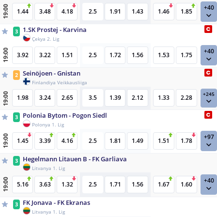
+40
19:00
1.44
3.48
4.18
2.5
1.91
1.43
1.46
1.85
1.SK Prostej - Karvina
3
Çekya 2. Lig
+40
19:00
3.92
3.22
1.51
2.5
1.72
1.56
1.53
1.75
Seinöjoen - Gnistan
2
Finlandiya Veikkausliiga
+245
19:00
1.98
3.24
2.65
3.5
1.39
2.12
1.33
2.28
Polonia Bytom - Pogon Siedl
3
Polonya 1. Lig
+97
19:00
1.45
3.39
4.16
2.5
1.81
1.49
1.51
1.78
Hegelmann Litauen B - FK Garliava
3
Litvanya 1. Lig
+40
19:00
5.16
3.63
1.32
2.5
1.71
1.56
1.67
1.60
FK Jonava - FK Ekranas
3
Litvanya 1. Lig