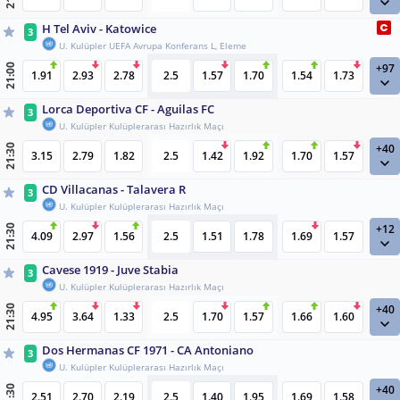
H Tel Aviv - Katowice
3
U. Kulüpler UEFA Avrupa Konferans L, Eleme
+97
21:00
1.91
2.93
2.78
2.5
1.57
1.70
1.54
1.73
Lorca Deportiva CF - Aguilas FC
3
U. Kulüpler Kulüplerarası Hazırlık Maçı
+40
21:30
3.15
2.79
1.82
2.5
1.42
1.92
1.70
1.57
CD Villacanas - Talavera R
3
U. Kulüpler Kulüplerarası Hazırlık Maçı
+12
21:30
4.09
2.97
1.56
2.5
1.51
1.78
1.69
1.57
Cavese 1919 - Juve Stabia
3
U. Kulüpler Kulüplerarası Hazırlık Maçı
+40
21:30
4.95
3.64
1.33
2.5
1.70
1.57
1.66
1.60
Dos Hermanas CF 1971 - CA Antoniano
3
U. Kulüpler Kulüplerarası Hazırlık Maçı
+40
21:30
2.51
2.70
2.19
2.5
1.40
1.95
1.69
1.58