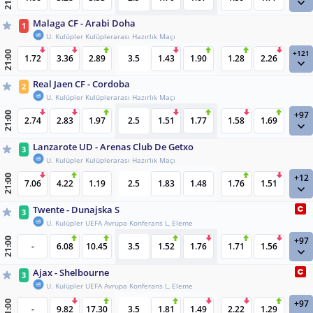
Malaga CF - Arabi Doha
1
U. Kulüpler Kulüplerarası Hazırlık Maçı
+121
21:00
1.72
3.36
2.89
3.5
1.43
1.90
1.28
2.26
Real Jaen CF - Cordoba
2
U. Kulüpler Kulüplerarası Hazırlık Maçı
+97
21:00
2.74
2.83
1.97
2.5
1.51
1.77
1.58
1.69
Lanzarote UD - Arenas Club De Getxo
3
U. Kulüpler Kulüplerarası Hazırlık Maçı
+12
21:00
7.06
4.22
1.19
2.5
1.83
1.48
1.76
1.51
Twente - Dunajska S
3
U. Kulüpler UEFA Avrupa Konferans L, Eleme
+97
21:00
-
6.08
10.45
3.5
1.52
1.76
1.71
1.56
Ajax - Shelbourne
3
U. Kulüpler UEFA Avrupa Konferans L, Eleme
+97
21:00
-
9.82
17.30
3.5
1.81
1.49
2.22
1.29