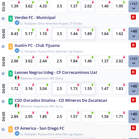
+157
03:30
1.39
3.62
4.33
3.5
1.37
2.02
1.40
1.95
Verdes FC - Municipal
3
U. Kulüpler Orta Amerika Kupası, D Grubu
+40
04:00
8.43
5.17
1.10
3.5
1.44
1.89
1.64
1.62
Austin FC - Club Tijuana
2
U. Kulüpler Kuzey-Orta Amerika Lig Kupası
+157
04:00
2.06
3.02
2.44
2.5
1.84
1.46
1.37
2.02
Leones Negros Udeg - CF Correcaminos Uat
3
Meksika Expansion MX Açılış
+40
04:00
1.72
3.16
3.04
2.5
1.73
1.55
1.47
1.83
CSD Dorados Sinaloa - CD Mineros De Zacatecas
3
Meksika Expansion MX Açılış
+40
04:00
2.89
2.95
1.85
2.5
1.57
1.70
1.56
1.71
CF America - San Diego FC
2
U. Kulüpler Kuzey-Orta Amerika Lig Kupası