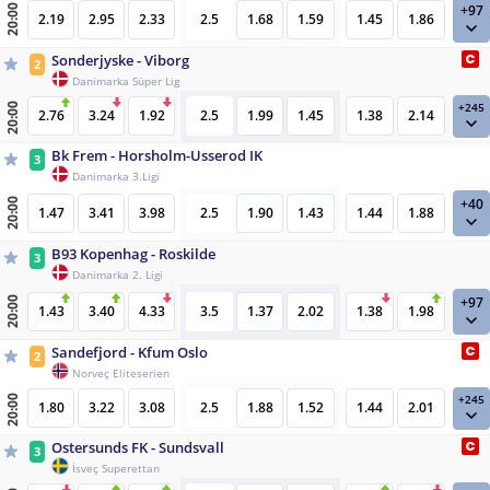
+97
20:00
2.19
2.95
2.33
2.5
1.68
1.59
1.45
1.86
Sonderjyske - Viborg
2
Danimarka Süper Lig
+245
20:00
2.76
3.24
1.92
2.5
1.99
1.45
1.38
2.14
Bk Frem - Horsholm-Usserod IK
3
Danimarka 3.Ligi
+40
20:00
1.47
3.41
3.98
2.5
1.90
1.43
1.44
1.88
B93 Kopenhag - Roskilde
3
Danimarka 2. Ligi
+97
20:00
1.43
3.40
4.33
3.5
1.37
2.02
1.38
1.98
Sandefjord - Kfum Oslo
2
Norveç Eliteserien
+245
20:00
1.80
3.22
3.08
2.5
1.88
1.52
1.44
2.01
Ostersunds FK - Sundsvall
3
İsveç Superettan