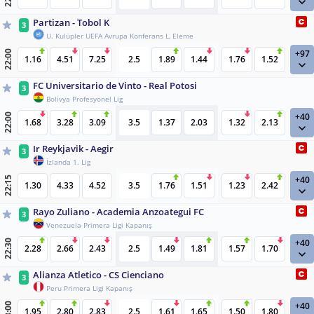
Partizan - Tobol K
3
U. Kulüpler UEFA Avrupa Konferans L, Eleme
+97
22:00
1.16
4.51
7.25
2.5
1.89
1.44
1.76
1.52
FC Universitario de Vinto - Real Potosi
3
Bolivya Profesyonel Lig
+40
22:00
1.68
3.28
3.09
3.5
1.37
2.03
1.32
2.13
Ir Reykjavik - Aegir
3
İzlanda 1. Lig
+40
22:15
1.30
4.33
4.52
3.5
1.76
1.51
1.23
2.42
Rayo Zuliano - Academia Anzoategui FC
3
Venezuela Primera Ligi Kapanış
+40
22:30
2.28
2.66
2.43
2.5
1.49
1.81
1.57
1.70
Alianza Atletico - CS Cienciano
3
Peru Primera Ligi Kapanış
+40
23:00
1.95
2.80
2.83
2.5
1.61
1.65
1.50
1.80