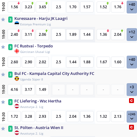
+40
19:00
1.56
3.23
3.65
2.5
1.70
1.57
1.52
1.76
Kuressaare - Harju JK Laagri
3
Estonya Premium Lig
+12
19:00
2.40
3.11
2.06
2.5
1.89
1.44
1.36
2.04
FC Rustvai - Torpedo
3
Gürcistan Ulusal Ligi
+40
19:00
2.60
2.90
2.02
2.5
1.44
1.88
1.67
1.60
Bul FC - Kampala Capital City Authority FC
3
Uganda Süper 8
+3
19:00
4.16
3.17
1.49
-
-
-
-
-
FC Liefering - Wsc Hertha
3
Avusturya 2. Lig
+245
19:30
1.72
3.28
2.93
2.5
2.04
1.36
1.32
2.13
St. Pölten - Austria Wien II
3
Avusturya 2. Lig