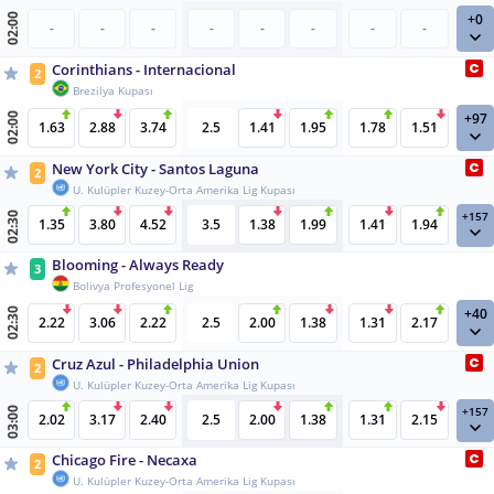
+0
02:00
-
-
-
-
-
-
-
-
Corinthians - Internacional
2
Brezilya Kupası
+97
02:00
1.63
2.88
3.74
2.5
1.41
1.95
1.78
1.51
New York City - Santos Laguna
2
U. Kulüpler Kuzey-Orta Amerika Lig Kupası
+157
02:30
1.35
3.80
4.52
3.5
1.38
1.99
1.41
1.94
Blooming - Always Ready
3
Bolivya Profesyonel Lig
+40
02:30
2.22
3.06
2.22
2.5
2.00
1.38
1.31
2.17
Cruz Azul - Philadelphia Union
2
U. Kulüpler Kuzey-Orta Amerika Lig Kupası
+157
03:00
2.02
3.17
2.40
2.5
2.00
1.38
1.31
2.15
Chicago Fire - Necaxa
2
U. Kulüpler Kuzey-Orta Amerika Lig Kupası