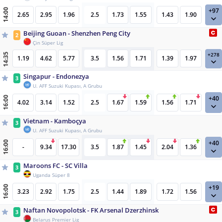
+97
14:00
2.65
2.95
1.96
2.5
1.73
1.55
1.43
1.90
Beijing Guoan - Shenzhen Peng City
2
Çin Süper Lig
+278
14:35
1.19
4.62
5.77
3.5
1.56
1.71
1.39
1.97
Singapur - Endonezya
3
U. AFF Suzuki Kupası, A Grubu
+40
16:00
4.02
3.14
1.52
2.5
1.67
1.59
1.56
1.71
Vietnam - Kamboçya
3
U. AFF Suzuki Kupası, A Grubu
+40
16:00
-
9.34
17.30
3.5
1.87
1.45
2.04
1.36
Maroons FC - SC Villa
3
Uganda Süper 8
+19
16:00
3.23
2.92
1.75
2.5
1.44
1.89
1.72
1.56
Naftan Novopolotsk - FK Arsenal Dzerzhinsk
3
Belarus Premier Lig