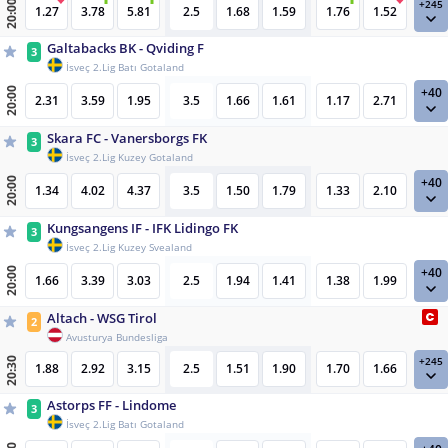
+245
20:00
1.27
3.78
5.81
2.5
1.68
1.59
1.76
1.52
Galtabacks BK - Qviding F
3
İsveç 2.Lig Batı Gotaland
+40
20:00
2.31
3.59
1.95
3.5
1.66
1.61
1.17
2.71
Skara FC - Vanersborgs FK
3
İsveç 2.Lig Kuzey Gotaland
+40
20:00
1.34
4.02
4.37
3.5
1.50
1.79
1.33
2.10
Kungsangens IF - IFK Lidingo FK
3
İsveç 2.Lig Kuzey Svealand
+40
20:00
1.66
3.39
3.03
2.5
1.94
1.41
1.38
1.99
Altach - WSG Tirol
2
Avusturya Bundesliga
+245
20:30
1.88
2.92
3.15
2.5
1.51
1.90
1.70
1.66
Astorps FF - Lindome
3
İsveç 2.Lig Batı Gotaland