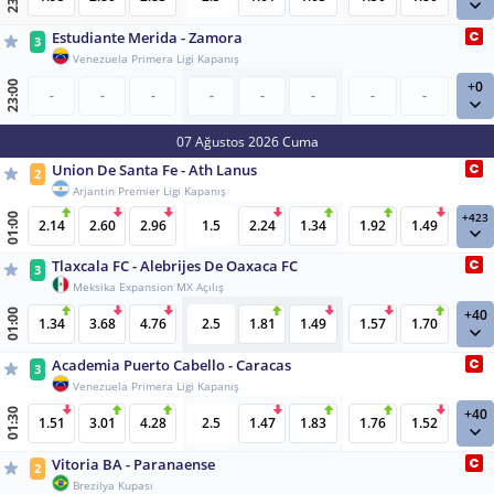
Estudiante Merida - Zamora
3
Venezuela Primera Ligi Kapanış
+0
23:00
-
-
-
-
-
-
-
-
07 Ağustos 2026 Cuma
Union De Santa Fe - Ath Lanus
2
Arjantin Premier Ligi Kapanış
+423
01:00
2.14
2.60
2.96
1.5
2.24
1.34
1.92
1.49
Tlaxcala FC - Alebrijes De Oaxaca FC
3
Meksika Expansion MX Açılış
+40
01:00
1.34
3.68
4.76
2.5
1.81
1.49
1.57
1.70
Academia Puerto Cabello - Caracas
3
Venezuela Primera Ligi Kapanış
+40
01:30
1.51
3.01
4.28
2.5
1.47
1.83
1.76
1.52
Vitoria BA - Paranaense
2
Brezilya Kupası